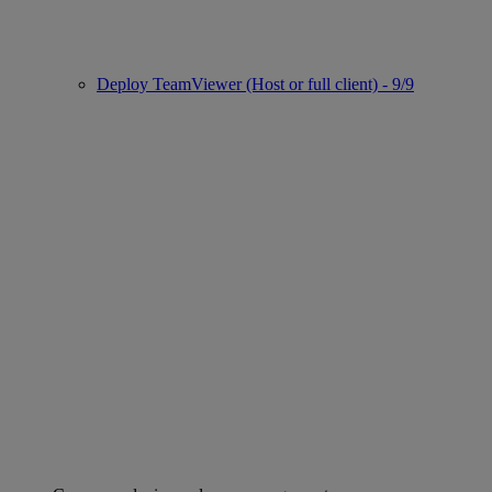
Deploy TeamViewer (Host or full client) - 9/9