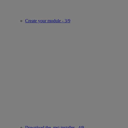
Create your module - 3/9
Download the .msi installer - 4/9