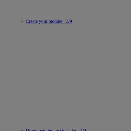
Create your module - 3/9
Download the .msi installer - 4/9