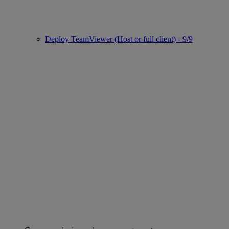
Deploy TeamViewer (Host or full client) - 9/9