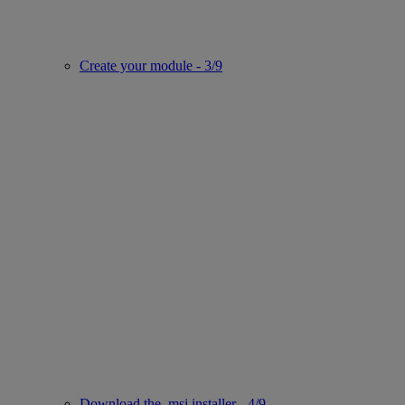
Create your module - 3/9
Download the .msi installer - 4/9