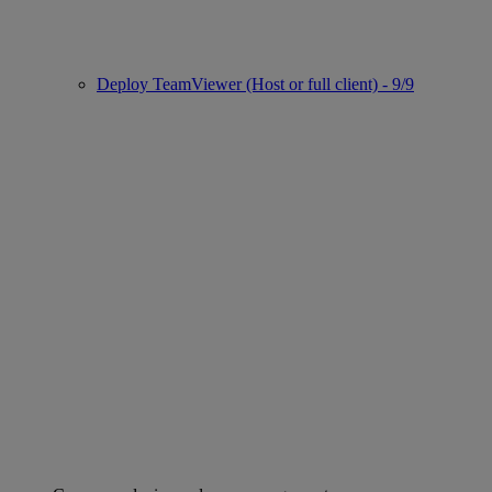
Deploy TeamViewer (Host or full client) - 9/9