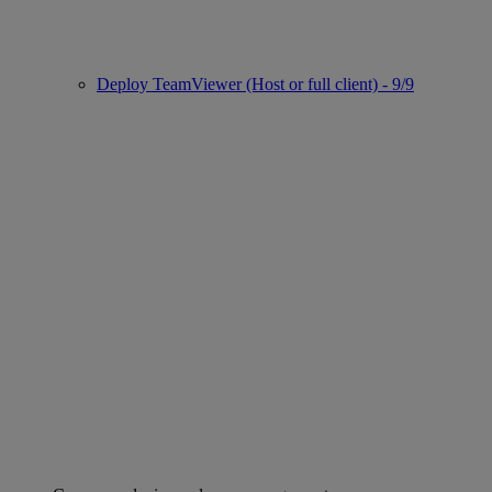
Deploy TeamViewer (Host or full client) - 9/9