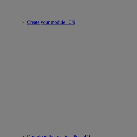
Create your module - 3/9
Download the .msi installer - 4/9