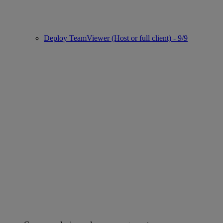
Deploy TeamViewer (Host or full client) - 9/9