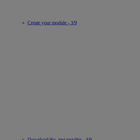
Create your module - 3/9
Download the .msi installer - 4/9