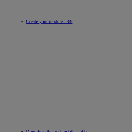
Create your module - 3/9
Download the .msi installer - 4/9