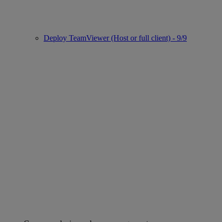
Deploy TeamViewer (Host or full client) - 9/9