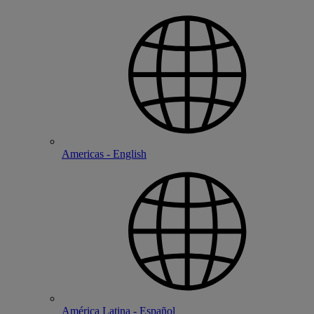
Americas - English
América Latina - Español