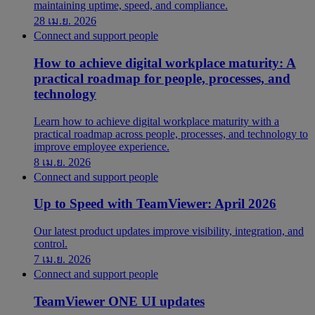
maintaining uptime, speed, and compliance.
28 เม.ย. 2026
Connect and support people
How to achieve digital workplace maturity: A
practical roadmap for people, processes, and
technology
Learn how to achieve digital workplace maturity with a
practical roadmap across people, processes, and technology to
improve employee experience.
8 เม.ย. 2026
Connect and support people
Up to Speed with TeamViewer: April 2026
Our latest product updates improve visibility, integration, and
control.
7 เม.ย. 2026
Connect and support people
TeamViewer ONE UI updates