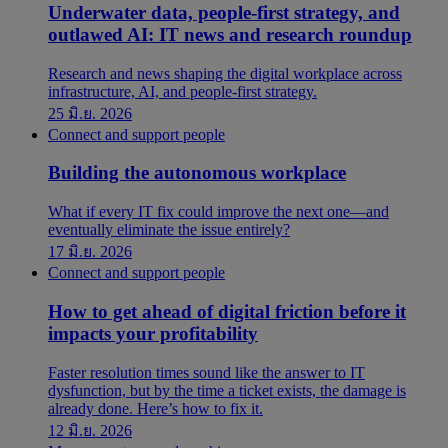
Underwater data, people-first strategy, and
outlawed AI: IT news and research roundup
Research and news shaping the digital workplace across
infrastructure, AI, and people-first strategy.
25 มิ.ย. 2026
Connect and support people
Building the autonomous workplace
What if every IT fix could improve the next one—and
eventually eliminate the issue entirely?
17 มิ.ย. 2026
Connect and support people
How to get ahead of digital friction before it
impacts your profitability
Faster resolution times sound like the answer to IT
dysfunction, but by the time a ticket exists, the damage is
already done. Here’s how to fix it.
12 มิ.ย. 2026