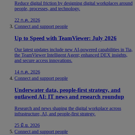
Reduce digital friction by designing digital workplaces around
people, processes, and technology.
22 ก.ค. 2026
Connect and support people
Up to Speed with TeamViewer: July 2026
Our latest updates include new AI-powered capabilities in Tia,
the TeamViewer Intelligent Agent; enhanced DEX insights,
and secure access innovations.
14 ก.ค. 2026
Connect and support people
Underwater data, people-first strategy, and
outlawed AI: IT news and research roundup
Research and news shaping the digital workplace across
infrastructure, AI, and people-first strategy.
25 มิ.ย. 2026
Connect and support people