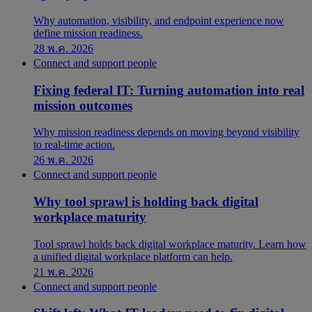
Why automation, visibility, and endpoint experience now
define mission readiness.
28 พ.ค. 2026
Connect and support people
Fixing federal IT: Turning automation into real
mission outcomes
Why mission readiness depends on moving beyond visibility
to real-time action.
26 พ.ค. 2026
Connect and support people
Why tool sprawl is holding back digital
workplace maturity
Tool sprawl holds back digital workplace maturity. Learn how
a unified digital workplace platform can help.
21 พ.ค. 2026
Connect and support people