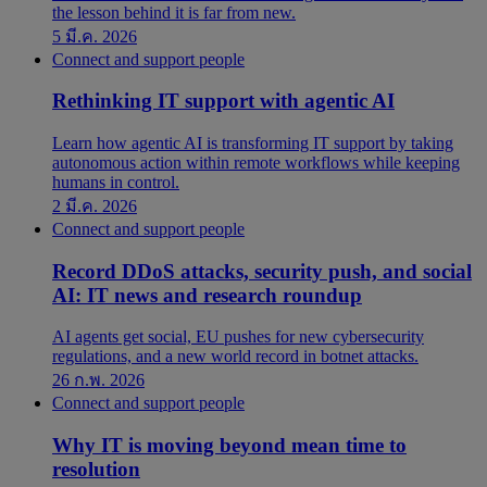
the lesson behind it is far from new.
5 มี.ค. 2026
Connect and support people
Rethinking IT support with agentic AI
Learn how agentic AI is transforming IT support by taking
autonomous action within remote workflows while keeping
humans in control.
2 มี.ค. 2026
Connect and support people
Record DDoS attacks, security push, and social
AI: IT news and research roundup
AI agents get social, EU pushes for new cybersecurity
regulations, and a new world record in botnet attacks.
26 ก.พ. 2026
Connect and support people
Why IT is moving beyond mean time to
resolution