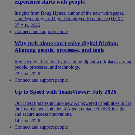
experience starts with people
Insights from Doug Hynes, author of the new whitepaper,
The Psychology of Digital Employee Experience (DEX).
27 ก.ค. 2026
Connect and support people
Why tech alone can’t solve digital friction:
Aligning people, processes, and tools
Reduce digital friction by designing digital workplaces around
people, processes, and technology.
22 ก.ค. 2026
Connect and support people
Up to Speed with TeamViewer: July 2026
Our latest updates include new AI-powered capabilities in Tia,
the TeamViewer Intelligent Agent; enhanced DEX insights,
and secure access innovations.
14 ก.ค. 2026
Connect and support people