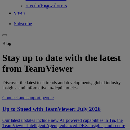
การกำกับดูแลกิจการ
ราคา
Subscribe
Blog
Stay up to date with the latest
from TeamViewer
Discover the latest tech trends and developments, global industry
insights, and informative in-depth articles.
Connect and support people
Up to Speed with TeamViewer: July 2026
Our latest updates include new AI-powered capabilities in Tia, the
TeamViewer Intelligent Agent; enhanced DEX insights, and secure