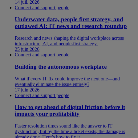
14 juil. 2026
Connect and support people
Underwater data, people-first strategy, and
outlawed AI: IT news and research roundup
Research and news shaping the digital workplace across
infrastructure, AI, and people-first strategy.
25 juin 2026
Connect and support people
Building the autonomous workplace
What if every IT fix could improve the next one—and
eventually eliminate the issue entirely?
17 juin 2026
Connect and support people
How to get ahead of digital friction before it
impacts your profitability
Faster resolution times sound like the answer to IT
dysfunction, but by the time a ticket exists, the damage is
already done. Here’s how to fix it.