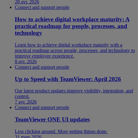
28 avr. 2026
Connect and support people
How to achieve digital workplace maturity: A
practical roadmap for people, processes, and
technology
Learn how to achieve digital workplace maturity with a
practical roadmap across people, processes, and technology to
improve employee experience.
8 avr. 2026
Connect and support people
Up to Speed with TeamViewer: April 2026
Our latest product updates improve visibility, integration, and
control.
7 avr. 2026
Connect and support people
TeamViewer ONE UI updates
Less clicking around. More getting things done.
31 mars 2026