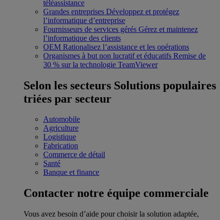
téléassistance
Grandes entreprises
Développez et protégez
l’informatique d’entreprise
Fournisseurs de services gérés
Gérez et maintenez
l’informatique des clients
OEM
Rationalisez l’assistance et les opérations
Organismes à but non lucratif et éducatifs
Remise de
30 % sur la technologie TeamViewer
Selon les secteurs
Solutions populaires
triées par secteur
Automobile
Agriculture
Logistique
Fabrication
Commerce de détail
Santé
Banque et finance
Contacter notre équipe commerciale
Vous avez besoin d’aide pour choisir la solution adaptée,