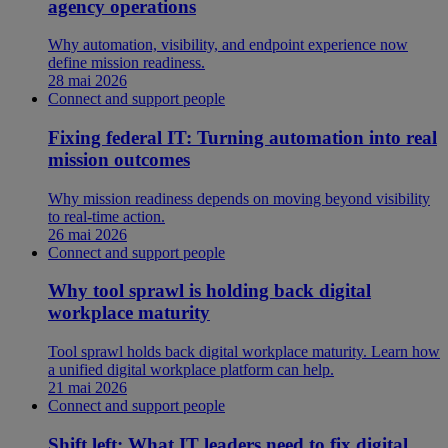
agency operations
Why automation, visibility, and endpoint experience now
define mission readiness.
28 mai 2026
Connect and support people
Fixing federal IT: Turning automation into real
mission outcomes
Why mission readiness depends on moving beyond visibility
to real-time action.
26 mai 2026
Connect and support people
Why tool sprawl is holding back digital
workplace maturity
Tool sprawl holds back digital workplace maturity. Learn how
a unified digital workplace platform can help.
21 mai 2026
Connect and support people
Shift left: What IT leaders need to fix digital