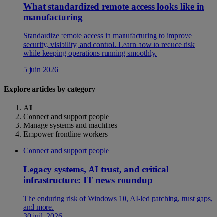
What standardized remote access looks like in
manufacturing
Standardize remote access in manufacturing to improve
security, visibility, and control. Learn how to reduce risk
while keeping operations running smoothly.
5 juin 2026
Explore articles by category
All
Connect and support people
Manage systems and machines
Empower frontline workers
Connect and support people
Legacy systems, AI trust, and critical
infrastructure: IT news roundup
The enduring risk of Windows 10, AI-led patching, trust gaps,
and more.
30 juil. 2026