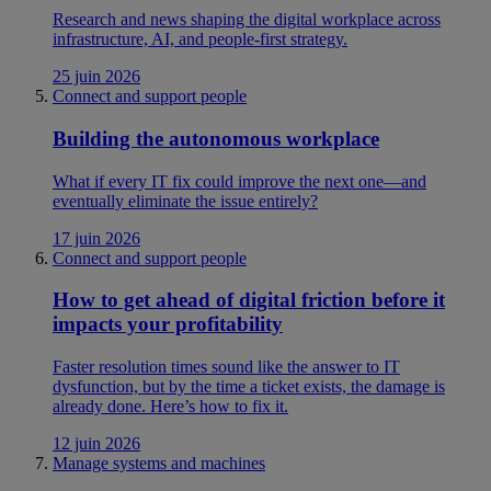
Research and news shaping the digital workplace across
infrastructure, AI, and people-first strategy.
25 juin 2026
Connect and support people
Building the autonomous workplace
What if every IT fix could improve the next one—and
eventually eliminate the issue entirely?
17 juin 2026
Connect and support people
How to get ahead of digital friction before it
impacts your profitability
Faster resolution times sound like the answer to IT
dysfunction, but by the time a ticket exists, the damage is
already done. Here’s how to fix it.
12 juin 2026
Manage systems and machines