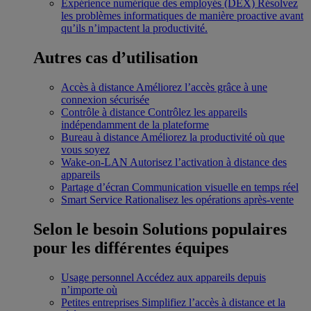
Expérience numérique des employés (DEX)
Résolvez
les problèmes informatiques de manière proactive avant
qu’ils n’impactent la productivité.
Autres cas d’utilisation
Accès à distance
Améliorez l’accès grâce à une
connexion sécurisée
Contrôle à distance
Contrôlez les appareils
indépendamment de la plateforme
Bureau à distance
Améliorez la productivité où que
vous soyez
Wake-on-LAN
Autorisez l’activation à distance des
appareils
Partage d’écran
Communication visuelle en temps réel
Smart Service
Rationalisez les opérations après-vente
Selon le besoin
Solutions populaires
pour les différentes équipes
Usage personnel
Accédez aux appareils depuis
n’importe où
Petites entreprises
Simplifiez l’accès à distance et la