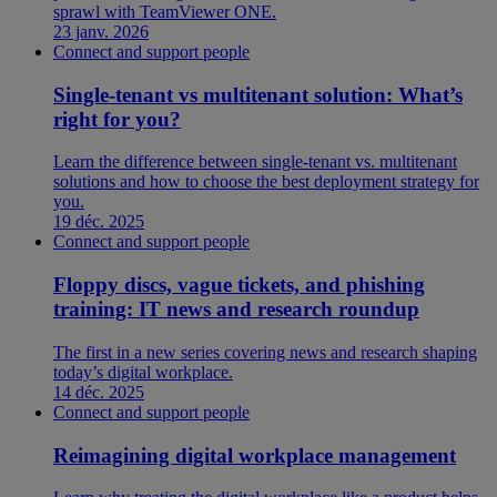
sprawl with TeamViewer ONE.
23 janv. 2026
Connect and support people
Single-tenant vs multitenant solution: What’s
right for you?
Learn the difference between single-tenant vs. multitenant
solutions and how to choose the best deployment strategy for
you.
19 déc. 2025
Connect and support people
Floppy discs, vague tickets, and phishing
training: IT news and research roundup
The first in a new series covering news and research shaping
today’s digital workplace.
14 déc. 2025
Connect and support people
Reimagining digital workplace management