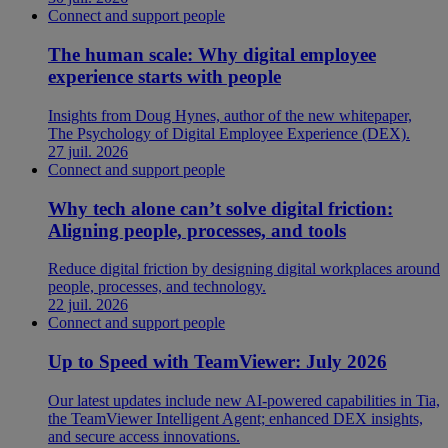
Connect and support people
The human scale: Why digital employee
experience starts with people
Insights from Doug Hynes, author of the new whitepaper,
The Psychology of Digital Employee Experience (DEX).
27 juil. 2026
Connect and support people
Why tech alone can’t solve digital friction:
Aligning people, processes, and tools
Reduce digital friction by designing digital workplaces around
people, processes, and technology.
22 juil. 2026
Connect and support people
Up to Speed with TeamViewer: July 2026
Our latest updates include new AI-powered capabilities in Tia,
the TeamViewer Intelligent Agent; enhanced DEX insights,
and secure access innovations.