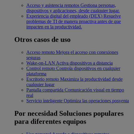
Acceso y asistencia remotos
Gestiona personas,
dispositivos y aplicaciones, desde cualquier lugar.
Experiencia digital del empleado (DEX)
Resuelve
problemas de TI de manera proactiva antes de que
impacten en la productividad.
Otros casos de uso
Acceso remoto
Mejora el acceso con conexiones
seguras
Wake-on-LAN
Activa dispositivos a distancia
Control remoto
Controla dispositivos en cualquier
plataforma
Escritorio remoto
Maximiza la productividad desde
cualquier lugar
Pantalla compartida
Comunicación visual en tiempo
real
Servicio inteligente
Optimiza las operaciones posventa
Por necesidad
Soluciones populares
para diferentes equipos