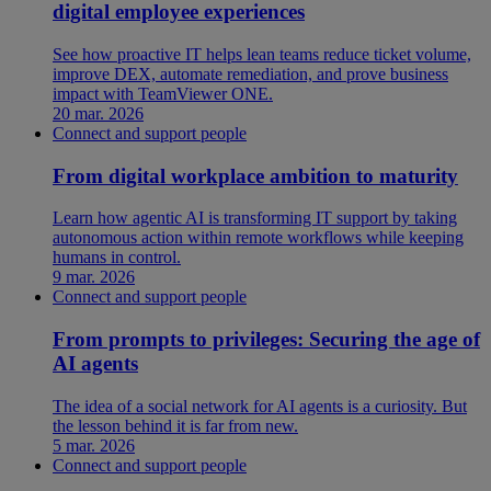
digital employee experiences
See how proactive IT helps lean teams reduce ticket volume,
improve DEX, automate remediation, and prove business
impact with TeamViewer ONE.
20 mar. 2026
Connect and support people
From digital workplace ambition to maturity
Learn how agentic AI is transforming IT support by taking
autonomous action within remote workflows while keeping
humans in control.
9 mar. 2026
Connect and support people
From prompts to privileges: Securing the age of
AI agents
The idea of a social network for AI agents is a curiosity. But
the lesson behind it is far from new.
5 mar. 2026
Connect and support people