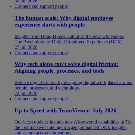
30 jul. 2026
Connect and support people
The human scale: Why digital employee
experience starts with people
Insights from Doug Hynes, author of the new whitepaper,
The Psychology of Digital Employee Experience (DEX).
27 jul. 2026
Connect and support people
Why tech alone can’t solve digital friction:
Aligning people, processes, and tools
Reduce digital friction by designing digital workplaces around
people, processes, and technology.
22 jul. 2026
Connect and support people
Up to Speed with TeamViewer: July 2026
Our latest updates include new AI-powered capabilities in Tia,
the TeamViewer Intelligent Agent; enhanced DEX insights,
and secure access innovations.