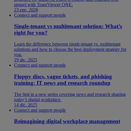
sprawl with TeamViewer ONE.
23 ene. 2026
Connect and support people
Single-tenant vs multitenant solution: What’s
right for you?
Learn the difference between single-tenant vs. multitenant
solutions and how to choose the best deployment strategy for
you.
19 dic. 2025
Connect and support people
Floppy discs, vague tickets, and phishing
training: IT news and research roundup
The first in a new series covering news and research shaping
today’s digital workplace.
14 dic. 2025
Connect and support people
Reimagining digital workplace management