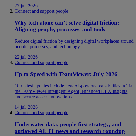
27 jul. 2026
Connect and support people
Why tech alone can’t solve digital friction:
Aligning people, processes, and tools
Reduce digital friction by designing digital workplaces around
people, processes, and technology.
22 jul. 2026
Connect and support people
Up to Speed with TeamViewer: July 2026
Our latest updates include new AI-powered capabilities in Tia,
the TeamViewer Intelligent Agent; enhanced DEX insights,
and secure access innovations.
14 jul. 2026
Connect and support people
Underwater data, people-first strategy, and
outlawed AI: IT news and research roundup