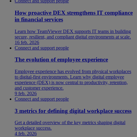
Connect and support people
How proactive DEX strengthens IT compliance
in financial services
Learn how TeamViewer DEX supports IT teams in building
secure, resilient, and compliant digital environments at scale.
16 feb. 2026
Connect and support people
The evolution of employee experience
Employee experience has evolved from physical workplaces
to digital-first environments. Learn why digital employee
experience (DEX) is now central to productivity, retention,
and customer experience.
9 feb. 2026
Connect and support people
3 metrics for defining digital workplace success
Get a detailed overview of the key metrics shaping digital
workplace success.
4 feb. 2026