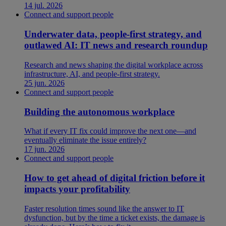
14 jul. 2026
Connect and support people
Underwater data, people-first strategy, and
outlawed AI: IT news and research roundup
Research and news shaping the digital workplace across
infrastructure, AI, and people-first strategy.
25 jun. 2026
Connect and support people
Building the autonomous workplace
What if every IT fix could improve the next one—and
eventually eliminate the issue entirely?
17 jun. 2026
Connect and support people
How to get ahead of digital friction before it
impacts your profitability
Faster resolution times sound like the answer to IT
dysfunction, but by the time a ticket exists, the damage is