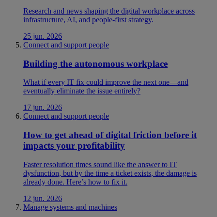
Research and news shaping the digital workplace across
infrastructure, AI, and people-first strategy.
25 jun. 2026
Connect and support people
Building the autonomous workplace
What if every IT fix could improve the next one—and
eventually eliminate the issue entirely?
17 jun. 2026
Connect and support people
How to get ahead of digital friction before it
impacts your profitability
Faster resolution times sound like the answer to IT
dysfunction, but by the time a ticket exists, the damage is
already done. Here’s how to fix it.
12 jun. 2026
Manage systems and machines