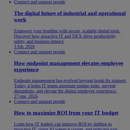
Connect and support people
The digital future of industrial and operational
work
Empower your frontline with secure, scalable digital tools.
Discover how proactive IT and DEX drive productivity,
safety, and business impact.
3 feb. 2026
Connect and support people
How endpoint management elevates employee
experience
Endpoint management has evolved beyond break-fix support.
Today, it helps IT teams automate routine tasks, prevent
disruptions, and elevate the digital employee experience.
27 ene. 2026
Connect and support people
How to maximize ROI from your IT budget
Learn how IT leaders can improve ROI by shifting to
proactive IT, using AI where it counts, and reducing tool