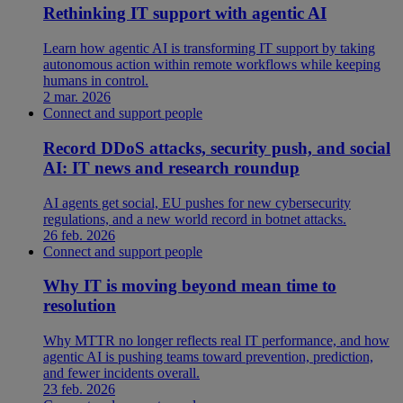
Rethinking IT support with agentic AI
Learn how agentic AI is transforming IT support by taking
autonomous action within remote workflows while keeping
humans in control.
2 mar. 2026
Connect and support people
Record DDoS attacks, security push, and social
AI: IT news and research roundup
AI agents get social, EU pushes for new cybersecurity
regulations, and a new world record in botnet attacks.
26 feb. 2026
Connect and support people
Why IT is moving beyond mean time to
resolution
Why MTTR no longer reflects real IT performance, and how
agentic AI is pushing teams toward prevention, prediction,
and fewer incidents overall.
23 feb. 2026