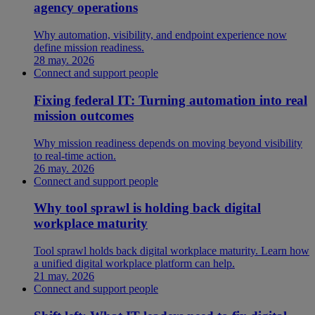
agency operations
Why automation, visibility, and endpoint experience now
define mission readiness.
28 may. 2026
Connect and support people
Fixing federal IT: Turning automation into real
mission outcomes
Why mission readiness depends on moving beyond visibility
to real-time action.
26 may. 2026
Connect and support people
Why tool sprawl is holding back digital
workplace maturity
Tool sprawl holds back digital workplace maturity. Learn how
a unified digital workplace platform can help.
21 may. 2026
Connect and support people