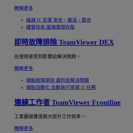
瞭解更多
遠端 IT 支援
安全、靈活、整合
運營技術
遠端車間存取
即時故障排除
TeamViewer DEX
在使用者受到影響前解決問題。
瞭解更多
端點故障排除
識別並解決問題
端點自動化
自動執行常規 IT 任務
連線工作者
TeamViewer Frontline
工業擴增實境極大提升工作效率。
瞭解更多