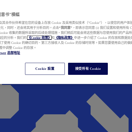
e 同意书”横幅
wer 及其合作伙伴希望在您的设备上存放 Cookie 及采用类似技术（“Cookie”），以使您的用
性化，同时，还会将其用于分析目的。点击
“我同意”
，即表示您同意 (i) 我们设置和使用所有 Cook
Cookie 收集的数据所采取的后续处理措施，我们稍后可能会将这些数据与您使用我们的产品
相应的分析。我们的
《Cookie 政策》
和
《隐私政策》
中进一步介绍了 Cookie 的存放和数据
了使用 Cookie 的确切目的、第三方接收人及 Cookie 的存储时效等。如果您要使用自己的
 设置中调整 Cookie 的存放。
ewer
总部地址
Cookie 設置
接受所有 Cookie