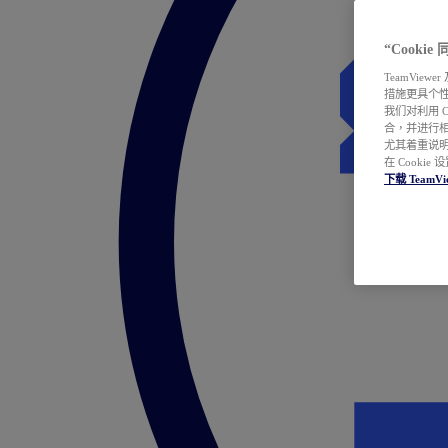
“Cooki
TeamVie
措施更具个
我们对利用 
合，并进行
尤其着重说明
在 Cookie
下载 TeamVi