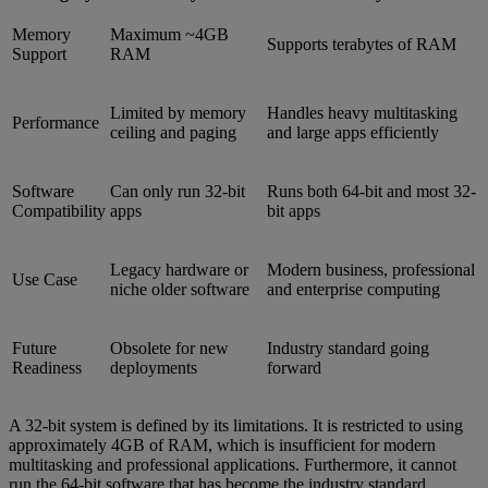
Memory
Maximum ~4GB
Supports terabytes of RAM
Support
RAM
Limited by memory
Handles heavy multitasking
Performance
ceiling and paging
and large apps efficiently
Software
Can only run 32-bit
Runs both 64-bit and most 32-
Compatibility
apps
bit apps
Legacy hardware or
Modern business, professional
Use Case
niche older software
and enterprise computing
Future
Obsolete for new
Industry standard going
Readiness
deployments
forward
A 32-bit system is defined by its limitations. It is restricted to using
approximately 4GB of RAM, which is insufficient for modern
multitasking and professional applications. Furthermore, it cannot
run the 64-bit software that has become the industry standard,