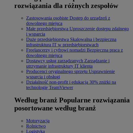
rozwiązania dla różnych zespołów
Zastosowania osobiste
Dostęp do urządzeń z
dowolnego miejsca
Małe przedsiębiorstwa
Uproszczenie dostępu zdalnego
i wsparcia
Duże przedsiębiorstwa
Skalowalna i bezpieczna
infrastruktura IT w przedsiębiorstwach
Freelancerzy i cyfrowi nomadzi
Bezpieczna praca z
dowolnego miejsca
Dostawcy usług zarządzanych
Zarządzanie i
utrzymanie infrastruktury IT klienta
Producenci oryginalnego sprzętu
Usprawnienie
wsparcia i obsługi
Działalność non-profit i edukacja
30% zniżki na
technologię TeamViewer
Według branż
Popularne rozwiązania
posortowane według branż
Motoryzacja
Rolnictwo
Logistyka