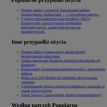
Dostęp zdalny i wsparcie
Zarządzanie ludźmi,
urządzeniami i aplikacjami — z dowolnego miejsca.
Cyfrowe doświadczenie pracowników (DEX)
Proaktywnie rozwiązywanie problemów
informatycznych, zanim wpłyną one na
produktywność.
Inne przypadki użycia
Dostęp zdalny
Usprawniony dostęp dzięki
bezpiecznemu połączeniu
Zdalne sterowanie
Kontrola urządzeń niezależnie od
platformy
Pulpit zdalny
Zwiększona produktywność z dowolnego
miejsca
Wake-on-LAN
Możliwość zdalnego aktywowania
urządzeń
Udostępnianie obrazu ekranu
Komunikacja wizualna w
czasie rzeczywistym
Smart Service
Usprawnienie obsługi posprzedażowej
Według potrzeb
Popularne