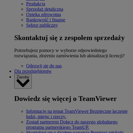
Produkcja
Sprzedaż detaliczna
Opieka zdrowotna
Bankowość i finanse
Sektor publiczny
Skontaktuj się z zespołem sprzedaży
Potrzebujesz pomocy w wyborze odpowiedniego
rozwiązania, złożeniu zamówienia lub aktualizacji licencji?
Odezwij się do nas
Dla przedsiębiorstw
Zasoby
Dowiedz się więcej o TeamViewer
Informacje na temat TeamViewer
Bezpieczne łączenie
ludzi, miejsc i rzeczy.
Zostań partnerem
Dołącz do naszego globalnego
programu partnerskiego TeamUP.
Skontaktuj się z działem wsparcia
Przejrzyj artykuły