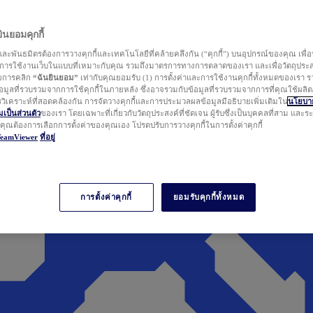
นยอมคุกกี้
ละพันธมิตรต้องการวางคุกกี้และเทคโนโลยีที่คล้ายคลึงกัน (“คุกกี้”) บนอุปกรณ์ของคุณ เพื่อ
ารใช้งานเว็บในแบบที่เหมาะกับคุณ รวมถึงมาตรการทางการตลาดของเรา และเพื่อวัตถุประ
วยการคลิก
“ฉันยินยอม”
เท่ากับคุณยอมรับ (1) การตั้งค่าและการใช้งานคุกกี้ทั้งหมดของเรา ร
มูลที่รวบรวมจากการใช้คุกกี้ในภายหลัง ซึ่งอาจรวมกับข้อมูลที่รวบรวมจากการที่คุณใช้ผลิ
ิเคราะห์ที่สอดคล้องกัน การจัดวางคุกกี้และการประมวลผลข้อมูลมีอธิบายเพิ่มเติมใน
นโยบาย
ป็นส่วนตัว
ของเรา โดยเฉพาะที่เกี่ยวกับวัตถุประสงค์ที่ชัดเจน ผู้รับซึ่งเป็นบุคคลที่สาม และ
ากคุณต้องการเลือกการตั้งค่าของคุณเอง โปรดปรับการวางคุกกี้ในการตั้งค่าคุกกี้
TeamViewer
ที่อยู่
การตั้งค่าคุกกี้
ยอมรับคุกกี้ทั้งหมด