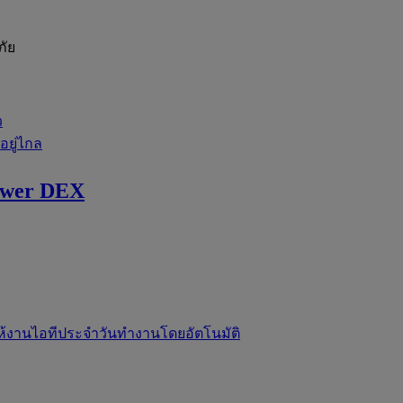
ภัย
ว
่อยู่ไกล
ewer DEX
ห้งานไอทีประจำวันทำงานโดยอัตโนมัติ