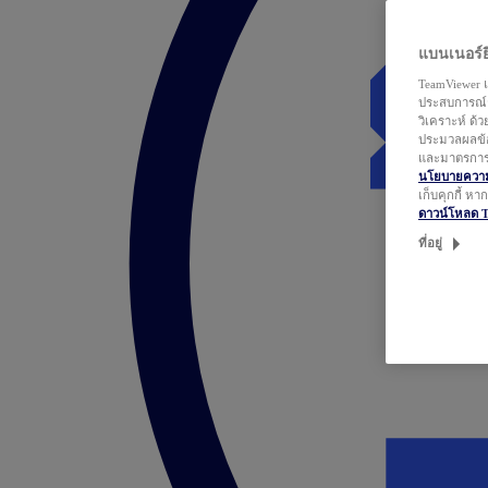
แบนเนอร์ยิ
TeamViewer แ
ประสบการณ์ก
วิเคราะห์ ด้
ประมวลผลข้อ
และมาตรการว
นโยบายความเ
เก็บคุกกี้ ห
ดาวน์โหลด 
ที่อยู่