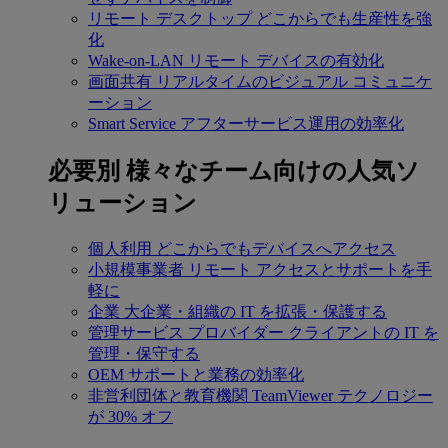
リモート デスクトップ
どこからでも生産性を強
化
Wake-on-LAN
リモート デバイスの有効化
画面共有
リアルタイムのビジュアル コミュニケ
ーション
Smart Service
アフターサービス運用の効率化
必要別
様々なチーム向けの人気ソ
リューション
個人利用
どこからでもデバイスへアクセス
小規模事業者
リモート アクセスとサポートを手
軽に
企業
大企業・組織の IT を拡張・保護する
管理サービス プロバイダー
クライアントの IT を
管理・保守する
OEM
サポートと業務の効率化
非営利団体と教育機関
TeamViewer テクノロジー
が 30% オフ