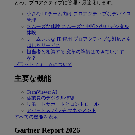
とめ、プロアクティブに管理・最適化します。
小さな IT チーム向け
プロアクティブなデバイス
管理
スムーズな体験
スムーズで中断の無いデジタル
体験
シームレスな IT 運用
プロアクティブな対応と卓
越したサービス
担当者と相談する
変革の準備はできています
か？
プラットフォームについて
主要な機能
TeamViewer AI
従業員のデジタル体験
リモートサポートとコントロール
アセット & パッチ マネジメント
すべての機能を表示
Gartner Report 2026