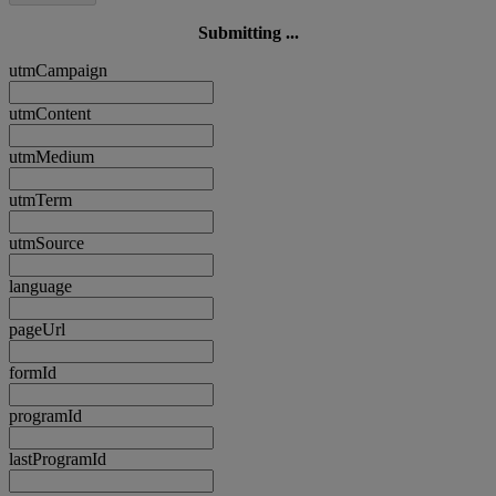
Submitting ...
utmCampaign
utmContent
utmMedium
utmTerm
utmSource
language
pageUrl
formId
programId
lastProgramId