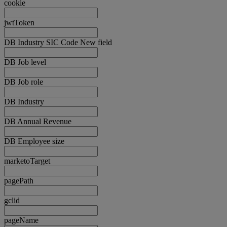
cookie
jwtToken
DB Industry SIC Code New field
DB Job level
DB Job role
DB Industry
DB Annual Revenue
DB Employee size
marketoTarget
pagePath
gclid
pageName