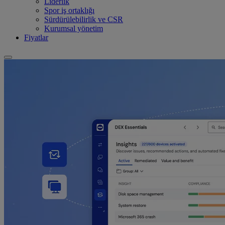
Liderlik
Spor iş ortaklığı
Sürdürülebilirlik ve CSR
Kurumsal yönetim
Fiyatlar