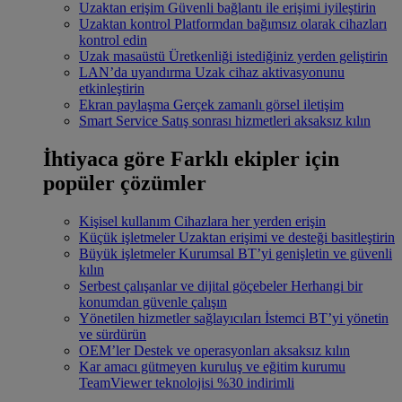
Uzaktan erişim
Güvenli bağlantı ile erişimi iyileştirin
Uzaktan kontrol
Platformdan bağımsız olarak cihazları
kontrol edin
Uzak masaüstü
Üretkenliği istediğiniz yerden geliştirin
LAN’da uyandırma
Uzak cihaz aktivasyonunu
etkinleştirin
Ekran paylaşma
Gerçek zamanlı görsel iletişim
Smart Service
Satış sonrası hizmetleri aksaksız kılın
İhtiyaca göre
Farklı ekipler için
popüler çözümler
Kişisel kullanım
Cihazlara her yerden erişin
Küçük işletmeler
Uzaktan erişimi ve desteği basitleştirin
Büyük işletmeler
Kurumsal BT’yi genişletin ve güvenli
kılın
Serbest çalışanlar ve dijital göçebeler
Herhangi bir
konumdan güvenle çalışın
Yönetilen hizmetler sağlayıcıları
İstemci BT’yi yönetin
ve sürdürün
OEM’ler
Destek ve operasyonları aksaksız kılın
Kar amacı gütmeyen kuruluş ve eğitim kurumu
TeamViewer teknolojisi %30 indirimli