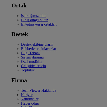
Ortak
İş ortağımız olun
Bir iş ortağı bulun
Entegrasyon iş ortakları
Destek
Destek ekibine ulaşın
Rehberler ve kılavuzlar
Bilgi Tabanı
Sistem durumu
Özel modüller
Geliştiriciler için
Topluluk
Firma
TeamViewer Hakkında
Kariyer
Yatırımcılar
Haber odası