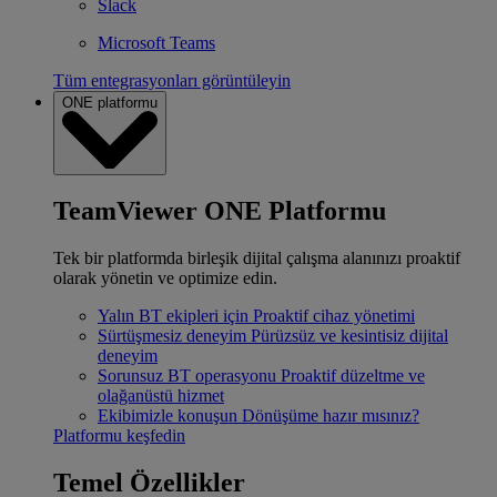
Slack
Microsoft Teams
Tüm entegrasyonları görüntüleyin
ONE platformu
TeamViewer ONE Platformu
Tek bir platformda birleşik dijital çalışma alanınızı proaktif
olarak yönetin ve optimize edin.
Yalın BT ekipleri için
Proaktif cihaz yönetimi
Sürtüşmesiz deneyim
Pürüzsüz ve kesintisiz dijital
deneyim
Sorunsuz BT operasyonu
Proaktif düzeltme ve
olağanüstü hizmet
Ekibimizle konuşun
Dönüşüme hazır mısınız?
Platformu keşfedin
Temel Özellikler