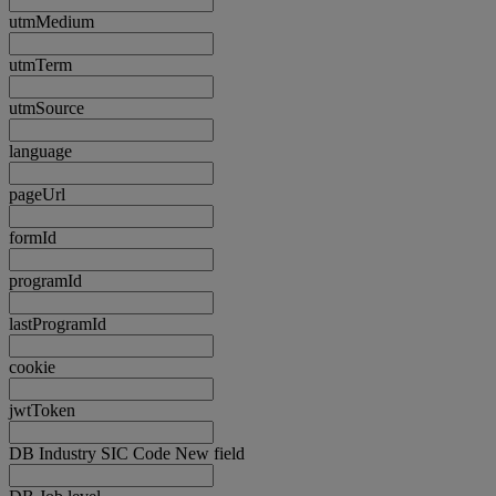
utmMedium
utmTerm
utmSource
language
pageUrl
formId
programId
lastProgramId
cookie
jwtToken
DB Industry SIC Code New field