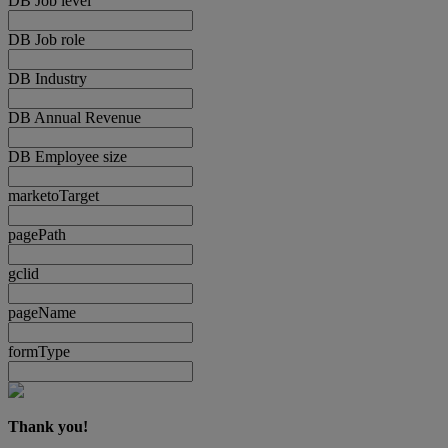
DB Job level
DB Job role
DB Industry
DB Annual Revenue
DB Employee size
marketoTarget
pagePath
gclid
pageName
formType
Thank you!