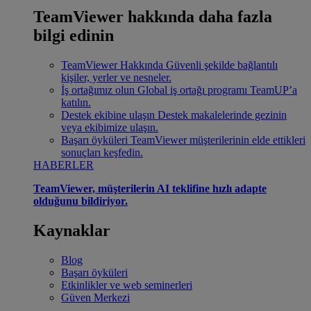
TeamViewer hakkında daha fazla
bilgi edinin
TeamViewer Hakkında
Güvenli şekilde bağlantılı
kişiler, yerler ve nesneler.
İş ortağımız olun
Global iş ortağı programı TeamUP’a
katılın.
Destek ekibine ulaşın
Destek makalelerinde gezinin
veya ekibimize ulaşın.
Başarı öyküleri
TeamViewer müşterilerinin elde ettikleri
sonuçları keşfedin.
HABERLER
TeamViewer, müşterilerin AI teklifine hızlı adapte
olduğunu bildiriyor.
Kaynaklar
Blog
Başarı öyküleri
Etkinlikler ve web seminerleri
Güven Merkezi