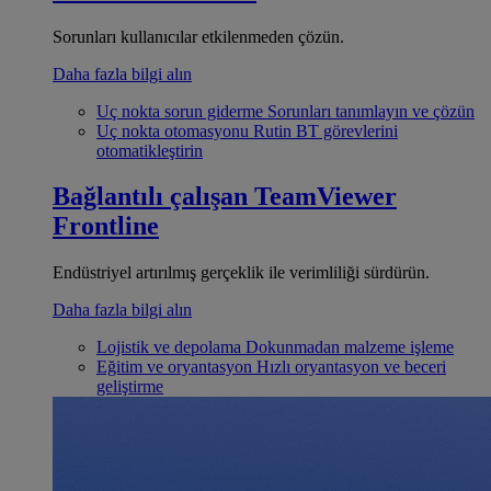
Sorunları kullanıcılar etkilenmeden çözün.
Daha fazla bilgi alın
Uç nokta sorun giderme
Sorunları tanımlayın ve çözün
Uç nokta otomasyonu
Rutin BT görevlerini
otomatikleştirin
Bağlantılı çalışan
TeamViewer
Frontline
Endüstriyel artırılmış gerçeklik ile verimliliği sürdürün.
Daha fazla bilgi alın
Lojistik ve depolama
Dokunmadan malzeme işleme
Eğitim ve oryantasyon
Hızlı oryantasyon ve beceri
geliştirme