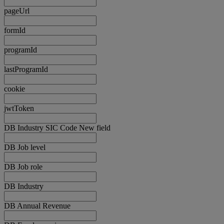
pageUrl
formId
programId
lastProgramId
cookie
jwtToken
DB Industry SIC Code New field
DB Job level
DB Job role
DB Industry
DB Annual Revenue