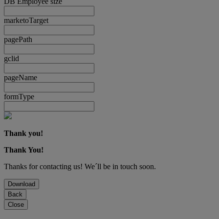
DB Employee size
marketoTarget
pagePath
gclid
pageName
formType
Thank you!
Thank You!
Thanks for contacting us! We´ll be in touch soon.
Download
Back
Close