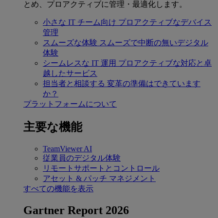
とめ、プロアクティブに管理・最適化します。
小さな IT チーム向け
プロアクティブなデバイス
管理
スムーズな体験
スムーズで中断の無いデジタル
体験
シームレスな IT 運用
プロアクティブな対応と卓
越したサービス
担当者と相談する
変革の準備はできています
か？
プラットフォームについて
主要な機能
TeamViewer AI
従業員のデジタル体験
リモートサポートとコントロール
アセット & パッチ マネジメント
すべての機能を表示
Gartner Report 2026