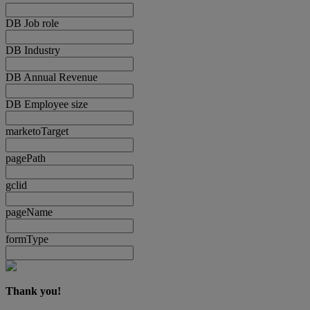
DB Job role
DB Industry
DB Annual Revenue
DB Employee size
marketoTarget
pagePath
gclid
pageName
formType
Thank you!