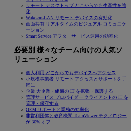
リモート デスクトップ
どこからでも生産性を強
化
Wake-on-LAN
リモート デバイスの有効化
画面共有
リアルタイムのビジュアル コミュニケ
ーション
Smart Service
アフターサービス運用の効率化
必要別
様々なチーム向けの人気ソ
リューション
個人利用
どこからでもデバイスへアクセス
小規模事業者
リモート アクセスとサポートを手
軽に
企業
大企業・組織の IT を拡張・保護する
管理サービス プロバイダー
クライアントの IT を
管理・保守する
OEM
サポートと業務の効率化
非営利団体と教育機関
TeamViewer テクノロジー
が 30% オフ