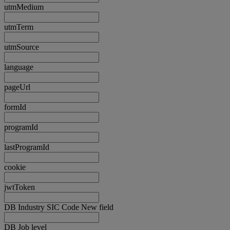
utmMedium
utmTerm
utmSource
language
pageUrl
formId
programId
lastProgramId
cookie
jwtToken
DB Industry SIC Code New field
DB Job level