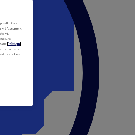
pareil, afin de
ur
« J’accepte »
,
ées via
s mesures
 notre
Politique
iers et la durée
ent de cookies