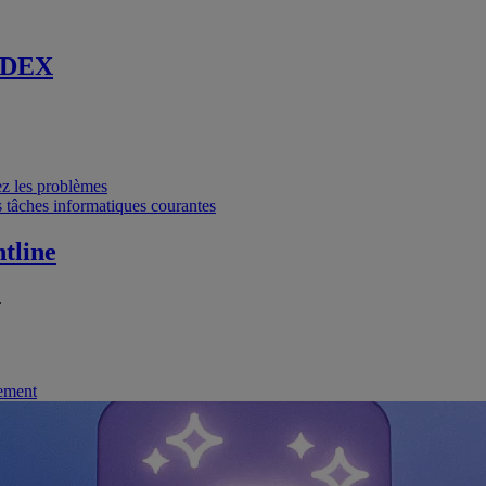
 DEX
vez les problèmes
 tâches informatiques courantes
tline
.
nement