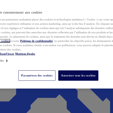
de consentement aux cookies
ses partenaires souhaitent placer des cookies et technologies similaires (« Cookie ») sur votre ap
votre expérience utilisateur et nos actions marketing, ainsi qu’à des fins d’analyse. En cliquant s
(i) nos réglages et l’utilisation de cookies ainsi que (ii) l’analyse subséquente des données collect
de cookies, qui peuvent être associées aux données collectées par l’utilisation de nos produits et le
sociées. Le placement de cookies, ainsi que le traitement des données sont décrits en détails dans
 cookies
et notre
Politique de confidentialité
, en particulier les objectifs précis, les destinataires t
es cookies. Si vous souhaitez choisir vous-même vos préférences, vous pouvez adapter le placem
mètres des cookies.
 TeamViewer
Mentions légales
ales
Paramètres des cookies
Autoriser tous les cookies