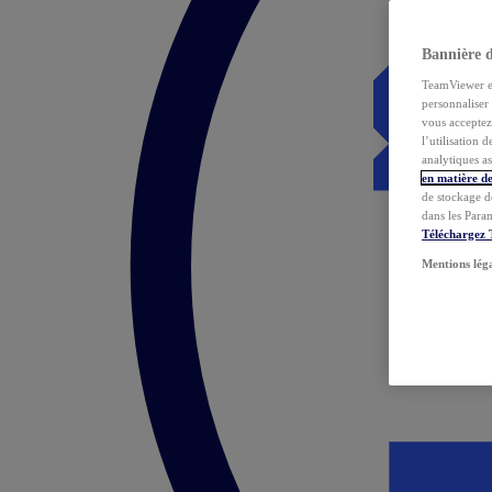
Bannière 
TeamViewer et 
personnaliser 
vous acceptez 
l’utilisation 
analytiques as
en matière de
de stockage d
dans les Para
Téléchargez
Mentions lég