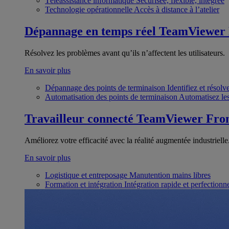
Téléassistance informatique
Sécurisée, flexible, intégrée
Technologie opérationnelle
Accès à distance à l’atelier
Dépannage en temps réel
TeamViewer
Résolvez les problèmes avant qu’ils n’affectent les utilisateurs.
En savoir plus
Dépannage des points de terminaison
Identifiez et résol
Automatisation des points de terminaison
Automatisez les
Travailleur connecté
TeamViewer Fron
Améliorez votre efficacité avec la réalité augmentée industrielle
En savoir plus
Logistique et entreposage
Manutention mains libres
Formation et intégration
Intégration rapide et perfection