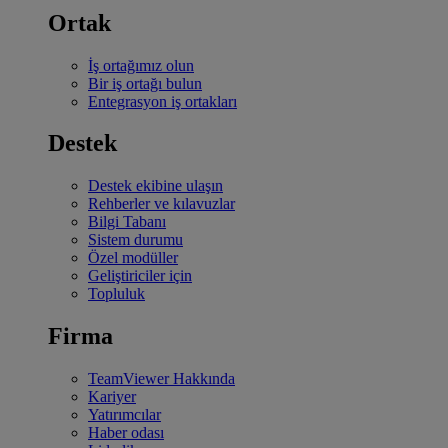
Ortak
İş ortağımız olun
Bir iş ortağı bulun
Entegrasyon iş ortakları
Destek
Destek ekibine ulaşın
Rehberler ve kılavuzlar
Bilgi Tabanı
Sistem durumu
Özel modüller
Geliştiriciler için
Topluluk
Firma
TeamViewer Hakkında
Kariyer
Yatırımcılar
Haber odası