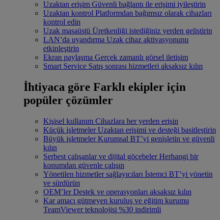
Uzaktan erişim
Güvenli bağlantı ile erişimi iyileştirin
Uzaktan kontrol
Platformdan bağımsız olarak cihazları
kontrol edin
Uzak masaüstü
Üretkenliği istediğiniz yerden geliştirin
LAN’da uyandırma
Uzak cihaz aktivasyonunu
etkinleştirin
Ekran paylaşma
Gerçek zamanlı görsel iletişim
Smart Service
Satış sonrası hizmetleri aksaksız kılın
İhtiyaca göre
Farklı ekipler için
popüler çözümler
Kişisel kullanım
Cihazlara her yerden erişin
Küçük işletmeler
Uzaktan erişimi ve desteği basitleştirin
Büyük işletmeler
Kurumsal BT’yi genişletin ve güvenli
kılın
Serbest çalışanlar ve dijital göçebeler
Herhangi bir
konumdan güvenle çalışın
Yönetilen hizmetler sağlayıcıları
İstemci BT’yi yönetin
ve sürdürün
OEM’ler
Destek ve operasyonları aksaksız kılın
Kar amacı gütmeyen kuruluş ve eğitim kurumu
TeamViewer teknolojisi %30 indirimli