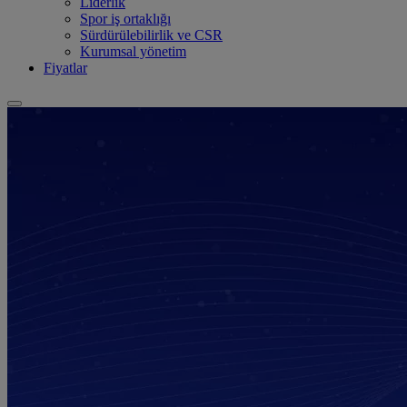
Liderlik
Spor iş ortaklığı
Sürdürülebilirlik ve CSR
Kurumsal yönetim
Fiyatlar