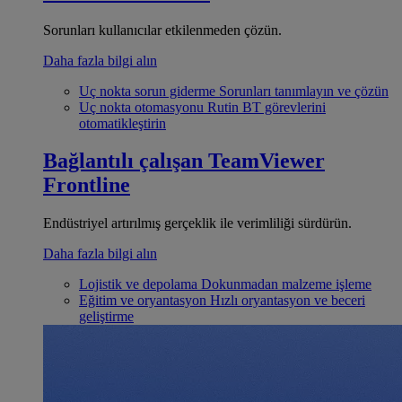
Sorunları kullanıcılar etkilenmeden çözün.
Daha fazla bilgi alın
Uç nokta sorun giderme
Sorunları tanımlayın ve çözün
Uç nokta otomasyonu
Rutin BT görevlerini
otomatikleştirin
Bağlantılı çalışan
TeamViewer
Frontline
Endüstriyel artırılmış gerçeklik ile verimliliği sürdürün.
Daha fazla bilgi alın
Lojistik ve depolama
Dokunmadan malzeme işleme
Eğitim ve oryantasyon
Hızlı oryantasyon ve beceri
geliştirme