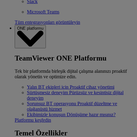
Slack
Microsoft Teams
Tüm entegrasyonları görüntüleyin
ONE platformu
TeamViewer ONE Platformu
Tek bir platformda birleşik dijital çalışma alanınızı proaktif
olarak yönetin ve optimize edin.
Yalın BT ekipleri için
Proaktif cihaz yönetimi
Sürtüşmesiz deneyim
Pürüzsüz ve kesintisiz dijital
deneyim
Sorunsuz BT operasyonu
Proaktif düzeltme ve
olağanüstü hizmet
Ekibimizle konuşun
Dönüşüme hazır mısınız?
Platformu keşfedin
Temel Özellikler