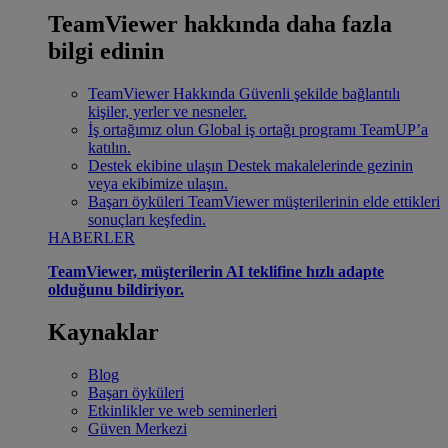
TeamViewer hakkında daha fazla
bilgi edinin
TeamViewer Hakkında
Güvenli şekilde bağlantılı
kişiler, yerler ve nesneler.
İş ortağımız olun
Global iş ortağı programı TeamUP’a
katılın.
Destek ekibine ulaşın
Destek makalelerinde gezinin
veya ekibimize ulaşın.
Başarı öyküleri
TeamViewer müşterilerinin elde ettikleri
sonuçları keşfedin.
HABERLER
TeamViewer, müşterilerin AI teklifine hızlı adapte
olduğunu bildiriyor.
Kaynaklar
Blog
Başarı öyküleri
Etkinlikler ve web seminerleri
Güven Merkezi