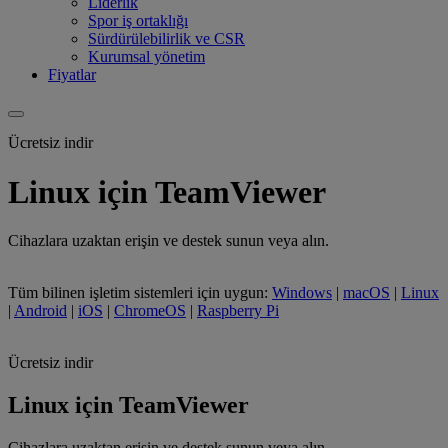
Liderlik
Spor iş ortaklığı
Sürdürülebilirlik ve CSR
Kurumsal yönetim
Fiyatlar
Ücretsiz indir
Linux için TeamViewer
Cihazlara uzaktan erişin ve destek sunun veya alın.
Tüm bilinen işletim sistemleri için uygun:
Windows
|
macOS
|
Linux
|
Android
|
iOS
|
ChromeOS
|
Raspberry Pi
Ücretsiz indir
Linux için TeamViewer
Cihazlara uzaktan erişin ve destek sunun veya alın.