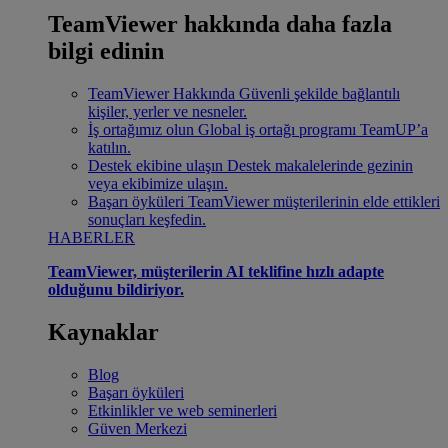
TeamViewer hakkında daha fazla
bilgi edinin
TeamViewer Hakkında
Güvenli şekilde bağlantılı
kişiler, yerler ve nesneler.
İş ortağımız olun
Global iş ortağı programı TeamUP’a
katılın.
Destek ekibine ulaşın
Destek makalelerinde gezinin
veya ekibimize ulaşın.
Başarı öyküleri
TeamViewer müşterilerinin elde ettikleri
sonuçları keşfedin.
HABERLER
TeamViewer, müşterilerin AI teklifine hızlı adapte
olduğunu bildiriyor.
Kaynaklar
Blog
Başarı öyküleri
Etkinlikler ve web seminerleri
Güven Merkezi