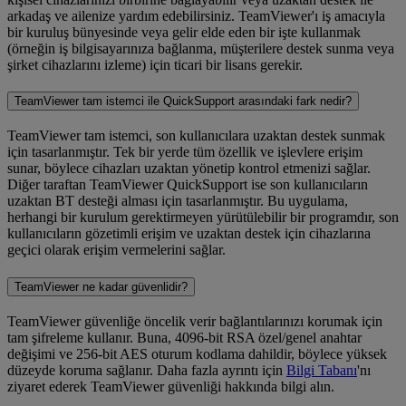
arkadaş ve ailenize yardım edebilirsiniz. TeamViewer'ı iş amacıyla
bir kuruluş bünyesinde veya gelir elde eden bir işte kullanmak
(örneğin iş bilgisayarınıza bağlanma, müşterilere destek sunma veya
şirket cihazlarını izleme) için ticari bir lisans gerekir.
TeamViewer tam istemci ile QuickSupport arasındaki fark nedir?
TeamViewer tam istemci, son kullanıcılara uzaktan destek sunmak
için tasarlanmıştır. Tek bir yerde tüm özellik ve işlevlere erişim
sunar, böylece cihazları uzaktan yönetip kontrol etmenizi sağlar.
Diğer taraftan TeamViewer QuickSupport ise son kullanıcıların
uzaktan BT desteği alması için tasarlanmıştır. Bu uygulama,
herhangi bir kurulum gerektirmeyen yürütülebilir bir programdır, son
kullanıcıların gözetimli erişim ve uzaktan destek için cihazlarına
geçici olarak erişim vermelerini sağlar.
TeamViewer ne kadar güvenlidir?
TeamViewer güvenliğe öncelik verir bağlantılarınızı korumak için
tam şifreleme kullanır. Buna, 4096-bit RSA özel/genel anahtar
değişimi ve 256-bit AES oturum kodlama dahildir, böylece yüksek
düzeyde koruma sağlanır. Daha fazla ayrıntı için
Bilgi Tabanı
'nı
ziyaret ederek TeamViewer güvenliği hakkında bilgi alın.