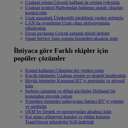
Uzaktan erişim
Güvenli bağlantı ile erişimi iyileştirin
Uzaktan kontrol
Platformdan bağımsız olarak cihazları
kontrol edin
Uzak masaüstü
Üretkenliği istediğiniz yerden geliştirin
LAN’da uyandırma
Uzak cihaz aktivasyonunu
etkinleştirin
Ekran paylaşma
Gerçek zamanlı görsel iletişim
Smart Service
Satış sonrası hizmetleri aksaksız kılın
İhtiyaca göre
Farklı ekipler için
popüler çözümler
Kişisel kullanım
Cihazlara her yerden erişin
Küçük işletmeler
Uzaktan erişimi ve desteği basitleştirin
Büyük işletmeler
Kurumsal BT’yi genişletin ve güvenli
kılın
Serbest çalışanlar ve dijital göçebeler
Herhangi bir
konumdan güvenle çalışın
Yönetilen hizmetler sağlayıcıları
İstemci BT’yi yönetin
ve sürdürün
OEM’ler
Destek ve operasyonları aksaksız kılın
Kar amacı gütmeyen kuruluş ve eğitim kurumu
TeamViewer teknolojisi %30 indirimli