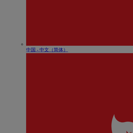
中国 - 中⽂（简体）