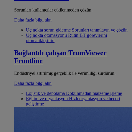
Sorunları kullanıcılar etkilenmeden çözün.
Daha fazla bilgi alın
Uç nokta sorun giderme
Sorunları tanımlayın ve çözün
Uç nokta otomasyonu
Rutin BT görevlerini
otomatikleştirin
Bağlantılı çalışan
TeamViewer
Frontline
Endüstriyel artırılmış gerçeklik ile verimliliği sürdürün.
Daha fazla bilgi alın
Lojistik ve depolama
Dokunmadan malzeme işleme
Eğitim ve oryantasyon
Hızlı oryantasyon ve beceri
geliştirme