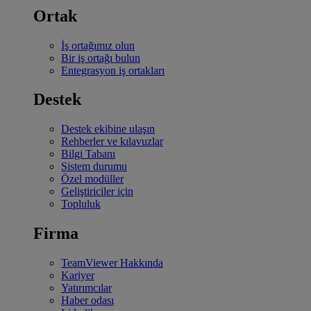
Ortak
İş ortağımız olun
Bir iş ortağı bulun
Entegrasyon iş ortakları
Destek
Destek ekibine ulaşın
Rehberler ve kılavuzlar
Bilgi Tabanı
Sistem durumu
Özel modüller
Geliştiriciler için
Topluluk
Firma
TeamViewer Hakkında
Kariyer
Yatırımcılar
Haber odası