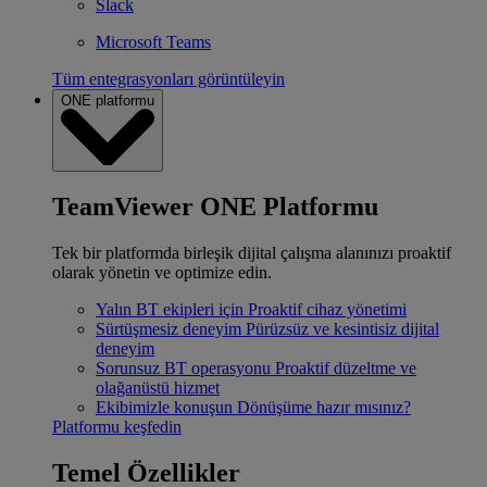
Slack
Microsoft Teams
Tüm entegrasyonları görüntüleyin
ONE platformu
TeamViewer ONE Platformu
Tek bir platformda birleşik dijital çalışma alanınızı proaktif
olarak yönetin ve optimize edin.
Yalın BT ekipleri için
Proaktif cihaz yönetimi
Sürtüşmesiz deneyim
Pürüzsüz ve kesintisiz dijital
deneyim
Sorunsuz BT operasyonu
Proaktif düzeltme ve
olağanüstü hizmet
Ekibimizle konuşun
Dönüşüme hazır mısınız?
Platformu keşfedin
Temel Özellikler