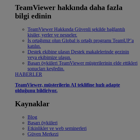
TeamViewer hakkında daha fazla
bilgi edinin
TeamViewer Hakkında
Güvenli şekilde bağlantılı
kişiler, yerler ve nesneler.
İş ortağımız olun
Global iş ortağı programı TeamUP’a
katılın.
Destek ekibine ulaşın
Destek makalelerinde gezinin
veya ekibimize ulaşın.
Başarı öyküleri
TeamViewer müşterilerinin elde ettikleri
sonuçları keşfedin.
HABERLER
TeamViewer, müşterilerin AI teklifine hızlı adapte
olduğunu bildiriyor.
Kaynaklar
Blog
Başarı öyküleri
Etkinlikler ve web seminerleri
Güven Merkezi