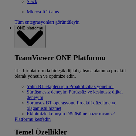
Slack
Microsoft Teams
Tüm entegrasyonları görüntüleyin
ONE platformu
TeamViewer ONE Platformu
Tek bir platformda birleşik dijital çalışma alanınızı proaktif
olarak yönetin ve optimize edin.
Yalın BT ekipleri için
Proaktif cihaz yönetimi
Sürtüşmesiz deneyim
Pürüzsüz ve kesintisiz dijital
deneyim
Sorunsuz BT operasyonu
Proaktif düzeltme ve
olağanüstü hizmet
Ekibimizle konuşun
Dönüşüme hazır mısınız?
Platformu keşfedin
Temel Özellikler