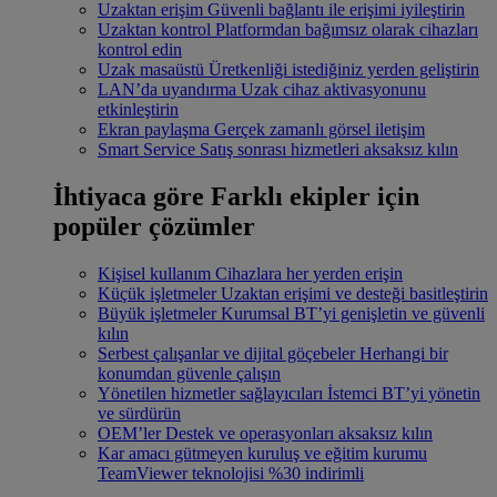
Uzaktan erişim
Güvenli bağlantı ile erişimi iyileştirin
Uzaktan kontrol
Platformdan bağımsız olarak cihazları
kontrol edin
Uzak masaüstü
Üretkenliği istediğiniz yerden geliştirin
LAN’da uyandırma
Uzak cihaz aktivasyonunu
etkinleştirin
Ekran paylaşma
Gerçek zamanlı görsel iletişim
Smart Service
Satış sonrası hizmetleri aksaksız kılın
İhtiyaca göre
Farklı ekipler için
popüler çözümler
Kişisel kullanım
Cihazlara her yerden erişin
Küçük işletmeler
Uzaktan erişimi ve desteği basitleştirin
Büyük işletmeler
Kurumsal BT’yi genişletin ve güvenli
kılın
Serbest çalışanlar ve dijital göçebeler
Herhangi bir
konumdan güvenle çalışın
Yönetilen hizmetler sağlayıcıları
İstemci BT’yi yönetin
ve sürdürün
OEM’ler
Destek ve operasyonları aksaksız kılın
Kar amacı gütmeyen kuruluş ve eğitim kurumu
TeamViewer teknolojisi %30 indirimli