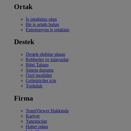
Ortak
İş ortağımız olun
Bir iş ortağı bulun
Entegrasyon iş ortakları
Destek
Destek ekibine ulaşın
Rehberler ve kılavuzlar
Bilgi Tabanı
Sistem durumu
Özel modüller
Geliştiriciler için
Topluluk
Firma
TeamViewer Hakkında
Kariyer
Yatırımcılar
Haber odası