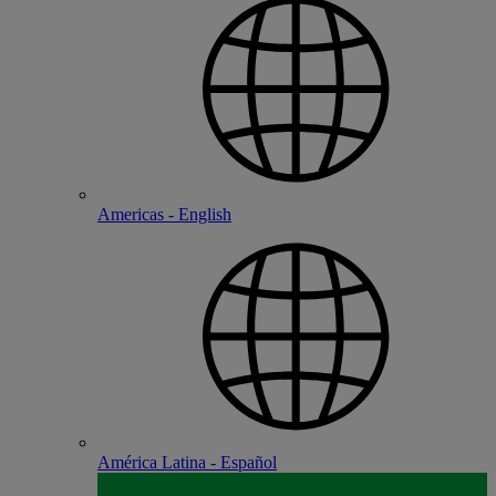
Americas - English
América Latina - Español