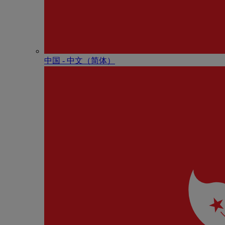
中国 - 中⽂（简体）