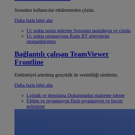
Sorunları kullanıcılar etkilenmeden çözün.
Daha fazla bilgi alın
Uç nokta sorun giderme
Sorunları tanımlayın ve çözün
Uç nokta otomasyonu
Rutin BT görevlerini
otomatikleştirin
Bağlantılı çalışan
TeamViewer
Frontline
Endüstriyel artırılmış gerçeklik ile verimliliği sürdürün.
Daha fazla bilgi alın
Lojistik ve depolama
Dokunmadan malzeme işleme
Eğitim ve oryantasyon
Hızlı oryantasyon ve beceri
geliştirme