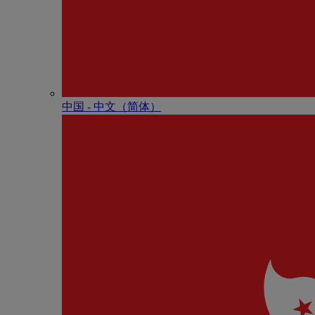
中国 - 中⽂（简体）