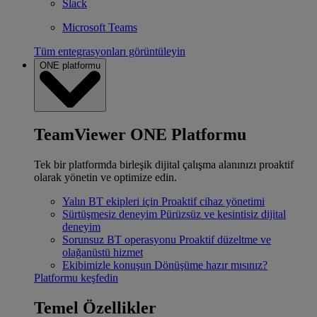
Slack
Microsoft Teams
Tüm entegrasyonları görüntüleyin
ONE platformu
TeamViewer ONE Platformu
Tek bir platformda birleşik dijital çalışma alanınızı proaktif
olarak yönetin ve optimize edin.
Yalın BT ekipleri için
Proaktif cihaz yönetimi
Sürtüşmesiz deneyim
Pürüzsüz ve kesintisiz dijital
deneyim
Sorunsuz BT operasyonu
Proaktif düzeltme ve
olağanüstü hizmet
Ekibimizle konuşun
Dönüşüme hazır mısınız?
Platformu keşfedin
Temel Özellikler