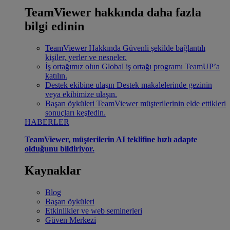
TeamViewer hakkında daha fazla
bilgi edinin
TeamViewer Hakkında
Güvenli şekilde bağlantılı
kişiler, yerler ve nesneler.
İş ortağımız olun
Global iş ortağı programı TeamUP’a
katılın.
Destek ekibine ulaşın
Destek makalelerinde gezinin
veya ekibimize ulaşın.
Başarı öyküleri
TeamViewer müşterilerinin elde ettikleri
sonuçları keşfedin.
HABERLER
TeamViewer, müşterilerin AI teklifine hızlı adapte
olduğunu bildiriyor.
Kaynaklar
Blog
Başarı öyküleri
Etkinlikler ve web seminerleri
Güven Merkezi