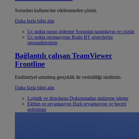
Sorunları kullanıcılar etkilenmeden çözün.
Daha fazla bilgi alın
Uç nokta sorun giderme
Sorunları tanımlayın ve çözün
Uç nokta otomasyonu
Rutin BT görevlerini
otomatikleştirin
Bağlantılı çalışan
TeamViewer
Frontline
Endüstriyel artırılmış gerçeklik ile verimliliği sürdürün.
Daha fazla bilgi alın
Lojistik ve depolama
Dokunmadan malzeme işleme
Eğitim ve oryantasyon
Hızlı oryantasyon ve beceri
geliştirme