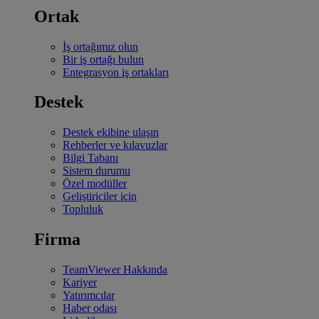
Ortak
İş ortağımız olun
Bir iş ortağı bulun
Entegrasyon iş ortakları
Destek
Destek ekibine ulaşın
Rehberler ve kılavuzlar
Bilgi Tabanı
Sistem durumu
Özel modüller
Geliştiriciler için
Topluluk
Firma
TeamViewer Hakkında
Kariyer
Yatırımcılar
Haber odası