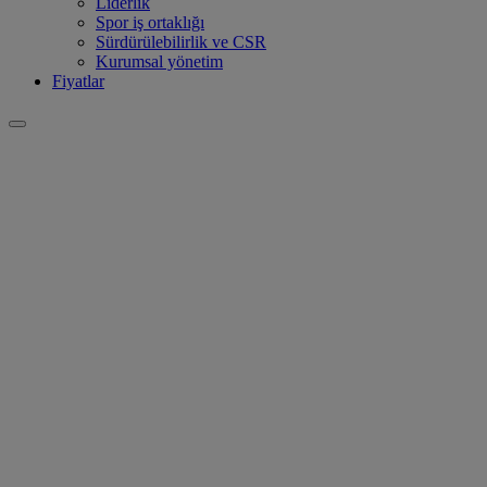
Liderlik
Spor iş ortaklığı
Sürdürülebilirlik ve CSR
Kurumsal yönetim
Fiyatlar