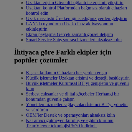
Uzaktan erişim
Güvenli bağlantı ile erişimi iyileştirin
Uzaktan kontrol
Platformdan bağımsız olarak cihazları
kontrol edin
Uzak masaüstü
Üretkenliği istediğiniz yerden geliştirin
LAN’da uyandırma
Uzak cihaz aktivasyonunu
etkinleştirin
Ekran paylaşma
Gerçek zamanlı görsel iletişim
Smart Service
Satış sonrası hizmetleri aksaksız kılın
İhtiyaca göre
Farklı ekipler için
popüler çözümler
Kişisel kullanım
Cihazlara her yerden erişin
Küçük işletmeler
Uzaktan erişimi ve desteği basitleştirin
Büyük işletmeler
Kurumsal BT’yi genişletin ve güvenli
kılın
Serbest çalışanlar ve dijital göçebeler
Herhangi bir
konumdan güvenle çalışın
Yönetilen hizmetler sağlayıcıları
İstemci BT’yi yönetin
ve sürdürün
OEM’ler
Destek ve operasyonları aksaksız kılın
Kar amacı gütmeyen kuruluş ve eğitim kurumu
TeamViewer teknolojisi %30 indirimli