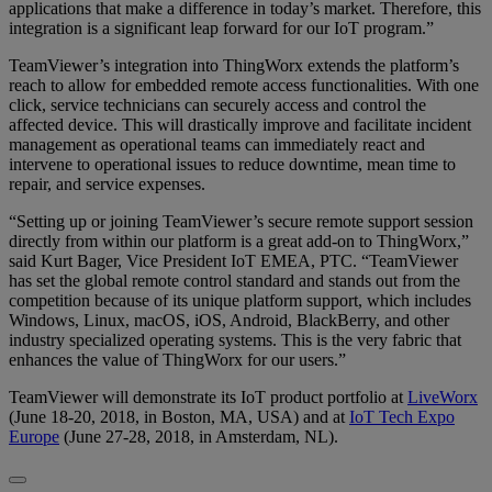
applications that make a difference in today’s market. Therefore, this
integration is a significant leap forward for our IoT program.”
TeamViewer’s integration into ThingWorx extends the platform’s
reach to allow for embedded remote access functionalities. With one
click, service technicians can securely access and control the
affected device. This will drastically improve and facilitate incident
management as operational teams can immediately react and
intervene to operational issues to reduce downtime, mean time to
repair, and service expenses.
“Setting up or joining TeamViewer’s secure remote support session
directly from within our platform is a great add-on to ThingWorx,”
said Kurt Bager, Vice President IoT EMEA, PTC. “TeamViewer
has set the global remote control standard and stands out from the
competition because of its unique platform support, which includes
Windows, Linux, macOS, iOS, Android, BlackBerry, and other
industry specialized operating systems. This is the very fabric that
enhances the value of ThingWorx for our users.”
TeamViewer will demonstrate its IoT product portfolio at
LiveWorx
(June 18-20, 2018, in Boston, MA, USA) and at
IoT Tech Expo
Europe
(June 27-28, 2018, in Amsterdam, NL).