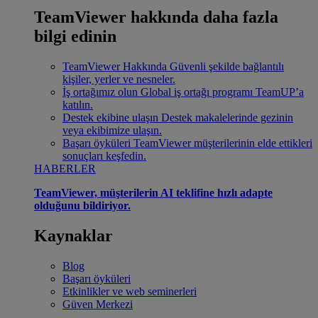
TeamViewer hakkında daha fazla
bilgi edinin
TeamViewer Hakkında
Güvenli şekilde bağlantılı
kişiler, yerler ve nesneler.
İş ortağımız olun
Global iş ortağı programı TeamUP’a
katılın.
Destek ekibine ulaşın
Destek makalelerinde gezinin
veya ekibimize ulaşın.
Başarı öyküleri
TeamViewer müşterilerinin elde ettikleri
sonuçları keşfedin.
HABERLER
TeamViewer, müşterilerin AI teklifine hızlı adapte
olduğunu bildiriyor.
Kaynaklar
Blog
Başarı öyküleri
Etkinlikler ve web seminerleri
Güven Merkezi