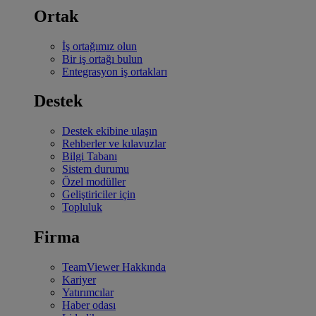
Ortak
İş ortağımız olun
Bir iş ortağı bulun
Entegrasyon iş ortakları
Destek
Destek ekibine ulaşın
Rehberler ve kılavuzlar
Bilgi Tabanı
Sistem durumu
Özel modüller
Geliştiriciler için
Topluluk
Firma
TeamViewer Hakkında
Kariyer
Yatırımcılar
Haber odası