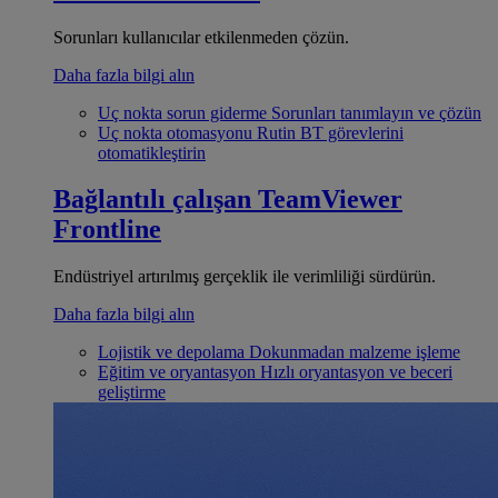
Sorunları kullanıcılar etkilenmeden çözün.
Daha fazla bilgi alın
Uç nokta sorun giderme
Sorunları tanımlayın ve çözün
Uç nokta otomasyonu
Rutin BT görevlerini
otomatikleştirin
Bağlantılı çalışan
TeamViewer
Frontline
Endüstriyel artırılmış gerçeklik ile verimliliği sürdürün.
Daha fazla bilgi alın
Lojistik ve depolama
Dokunmadan malzeme işleme
Eğitim ve oryantasyon
Hızlı oryantasyon ve beceri
geliştirme