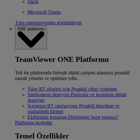
Slack
Microsoft Teams
Tüm entegrasyonları görüntüleyin
ONE platformu
TeamViewer ONE Platformu
Tek bir platformda birleşik dijital çalışma alanınızı proaktif
olarak yönetin ve optimize edin.
Yalın BT ekipleri için
Proaktif cihaz yönetimi
Sürtüşmesiz deneyim
Pürüzsüz ve kesintisiz dijital
deneyim
Sorunsuz BT operasyonu
Proaktif düzeltme ve
olağanüstü hizmet
Ekibimizle konuşun
Dönüşüme hazır mısınız?
Platformu keşfedin
Temel Özellikler