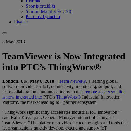
Liderlik
Spor iş ortaklığı
Sürdürülebilirlik ve CSR
Kurumsal yönetim
Fiyatlar
8 May 2018
TeamViewer is Now Integrated
into PTC’s ThingWorx®
London, UK, May 8, 2018
–
TeamViewer®
, a leading global
software provider for IoT, connectivity, monitoring, support, and
team collaboration, announced today that
its remote access solution
is now integrated into
PTC’s
ThingWorx®
Industrial Innovation
Platform, the market leading IoT partner ecosystem.
“ThingWorx significantly accelerates industrial IoT innovation,”
said Raffi Kassarjian, General Manager Internet of Things at
TeamViewer. “The platform provides the technologies and tools that
let organizations quickly develop, extend and supply IoT