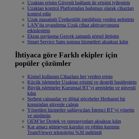
Uzaktan erişim
Güvenli bağlantı ile erişimi iyileştirin
Uzaktan kontrol
Platformdan bağımsız olarak cihazları
kontrol edin
Uzak masaüstü
Üretkenliği istediğiniz yerden geliştirin
LAN’da uyandırma
Uzak cihaz aktivasyonunu
etkinleştirin
Ekran paylaşma
Gerçek zamanlı görsel iletişim
Smart Service
Satış sonrası hizmetleri aksaksız kılın
İhtiyaca göre
Farklı ekipler için
popüler çözümler
Kişisel kullanım
Cihazlara her yerden erişin
Küçük işletmeler
Uzaktan erişimi ve desteği basitleştirin
Büyük işletmeler
Kurumsal BT’yi genişletin ve güvenli
kılın
Serbest çalışanlar ve dijital göçebeler
Herhangi bir
konumdan güvenle çalışın
Yönetilen hizmetler sağlayıcıları
İstemci BT’yi yönetin
ve sürdürün
OEM’ler
Destek ve operasyonları aksaksız kılın
Kar amacı gütmeyen kuruluş ve eğitim kurumu
TeamViewer teknolojisi %30 indirimli