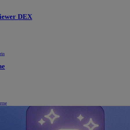
iewer DEX
rin
ne
irme