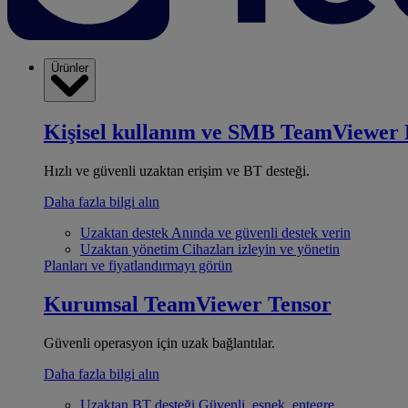
Ürünler
Kişisel kullanım ve SMB
TeamViewer 
Hızlı ve güvenli uzaktan erişim ve BT desteği.
Daha fazla bilgi alın
Uzaktan destek
Anında ve güvenli destek verin
Uzaktan yönetim
Cihazları izleyin ve yönetin
Planları ve fiyatlandırmayı görün
Kurumsal
TeamViewer Tensor
Güvenli operasyon için uzak bağlantılar.
Daha fazla bilgi alın
Uzaktan BT desteği
Güvenli, esnek, entegre