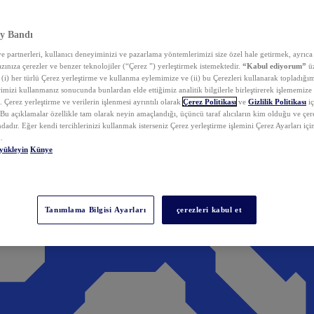
y Bandı
 partnerleri, kullanıcı deneyiminizi ve pazarlama yöntemlerimizi size özel hale getirmek, ayrıca 
zınıza çerezler ve benzer teknolojiler (“Çerez ”) yerleştirmek istemektedir.
“Kabul ediyorum”
üz
 (i) her türlü Çerez yerleştirme ve kullanma eylemimize ve (ii) bu Çerezleri kullanarak topladığım
rimizi kullanmanız sonucunda bunlardan elde ettiğimiz analitik bilgilerle birleştirerek işlememize
 Çerez yerleştirme ve verilerin işlenmesi ayrıntılı olarak
Çerez Politikası
ve
Gizlilik Politikası
iç
. Bu açıklamalar özellikle tam olarak neyin amaçlandığı, üçüncü taraf alıcıların kim olduğu ve çe
dadır. Eğer kendi tercihlerinizi kullanmak isterseniz Çerez yerleştirme işlemini Çerez Ayarları içi
.
yükleyin
Künye
Tanımlama Bilgisi Ayarları
çerezleri kabul et