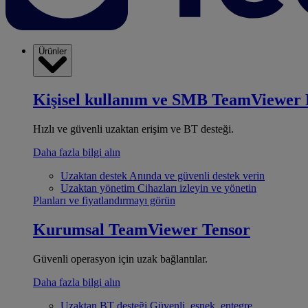
Ürünler
Kişisel kullanım ve SMB
TeamViewer 
Hızlı ve güvenli uzaktan erişim ve BT desteği.
Daha fazla bilgi alın
Uzaktan destek
Anında ve güvenli destek verin
Uzaktan yönetim
Cihazları izleyin ve yönetin
Planları ve fiyatlandırmayı görün
Kurumsal
TeamViewer Tensor
Güvenli operasyon için uzak bağlantılar.
Daha fazla bilgi alın
Uzaktan BT desteği
Güvenli, esnek, entegre