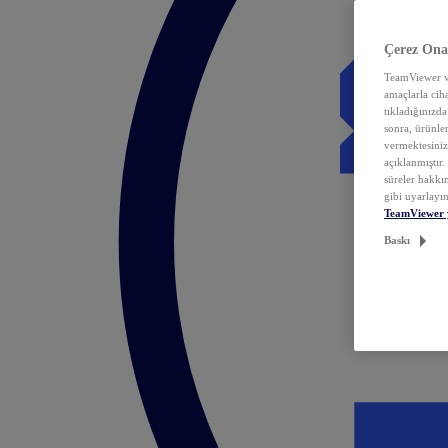
Çerez Ona
TeamViewer ve
amaçlarla ciha
tıkladığınızda
sonra, ürünle
vermektesiniz.
açıklanmıştır
süreler hakkın
gibi uyarlayın
TeamViewer 
Baskı