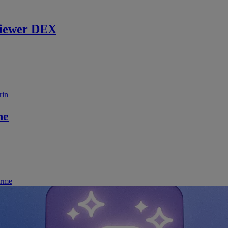
iewer DEX
rin
ne
irme