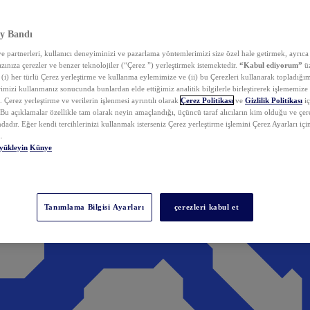
y Bandı
 partnerleri, kullanıcı deneyiminizi ve pazarlama yöntemlerimizi size özel hale getirmek, ayrıca 
zınıza çerezler ve benzer teknolojiler (“Çerez ”) yerleştirmek istemektedir.
“Kabul ediyorum”
üz
 (i) her türlü Çerez yerleştirme ve kullanma eylemimize ve (ii) bu Çerezleri kullanarak topladığım
rimizi kullanmanız sonucunda bunlardan elde ettiğimiz analitik bilgilerle birleştirerek işlememize
 Çerez yerleştirme ve verilerin işlenmesi ayrıntılı olarak
Çerez Politikası
ve
Gizlilik Politikası
iç
. Bu açıklamalar özellikle tam olarak neyin amaçlandığı, üçüncü taraf alıcıların kim olduğu ve çe
dadır. Eğer kendi tercihlerinizi kullanmak isterseniz Çerez yerleştirme işlemini Çerez Ayarları içi
.
yükleyin
Künye
Tanımlama Bilgisi Ayarları
çerezleri kabul et