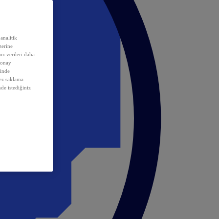
analitik
erine
ız verileri daha
 onay
inde
rez saklama
nde istediğiniz