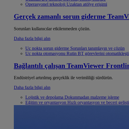
Operasyonel teknoloji
Uzaktan atölye erişimi
Gerçek zamanlı sorun giderme
TeamV
Sorunları kullanıcılar etkilenmeden çözün.
Daha fazla bilgi alın
Uç nokta sorun giderme
Sorunları tanımlayın ve çözün
Uç nokta otomasyonu
Rutin BT görevlerini otomatikleşti
Bağlantılı çalışan
TeamViewer Frontli
Endüstriyel artırılmış gerçeklik ile verimliliği sürdürün.
Daha fazla bilgi alın
Lojistik ve depolama
Dokunmadan malzeme işleme
Eğitim ve oryantasyon
Hızlı oryantasyon ve beceri gelişt