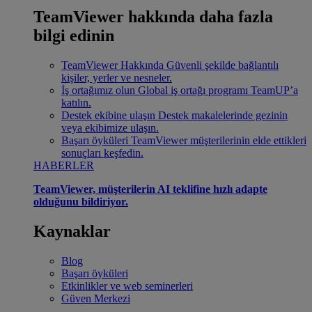
TeamViewer hakkında daha fazla
bilgi edinin
TeamViewer Hakkında
Güvenli şekilde bağlantılı
kişiler, yerler ve nesneler.
İş ortağımız olun
Global iş ortağı programı TeamUP’a
katılın.
Destek ekibine ulaşın
Destek makalelerinde gezinin
veya ekibimize ulaşın.
Başarı öyküleri
TeamViewer müşterilerinin elde ettikleri
sonuçları keşfedin.
HABERLER
TeamViewer, müşterilerin AI teklifine hızlı adapte
olduğunu bildiriyor.
Kaynaklar
Blog
Başarı öyküleri
Etkinlikler ve web seminerleri
Güven Merkezi