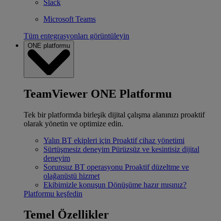
Slack
Microsoft Teams
Tüm entegrasyonları görüntüleyin
ONE platformu
TeamViewer ONE Platformu
Tek bir platformda birleşik dijital çalışma alanınızı proaktif
olarak yönetin ve optimize edin.
Yalın BT ekipleri için
Proaktif cihaz yönetimi
Sürtüşmesiz deneyim
Pürüzsüz ve kesintisiz dijital
deneyim
Sorunsuz BT operasyonu
Proaktif düzeltme ve
olağanüstü hizmet
Ekibimizle konuşun
Dönüşüme hazır mısınız?
Platformu keşfedin
Temel Özellikler