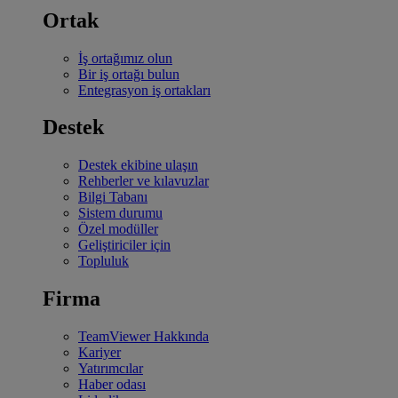
Ortak
İş ortağımız olun
Bir iş ortağı bulun
Entegrasyon iş ortakları
Destek
Destek ekibine ulaşın
Rehberler ve kılavuzlar
Bilgi Tabanı
Sistem durumu
Özel modüller
Geliştiriciler için
Topluluk
Firma
TeamViewer Hakkında
Kariyer
Yatırımcılar
Haber odası