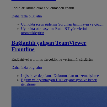
Sorunları kullanıcılar etkilenmeden çözün.
Daha fazla bilgi alın
Uç nokta sorun giderme
Sorunları tanımlayın ve çözün
Uç nokta otomasyonu
Rutin BT görevlerini
otomatikleştirin
Bağlantılı çalışan
TeamViewer
Frontline
Endüstriyel artırılmış gerçeklik ile verimliliği sürdürün.
Daha fazla bilgi alın
Lojistik ve depolama
Dokunmadan malzeme işleme
Eğitim ve oryantasyon
Hızlı oryantasyon ve beceri
geliştirme