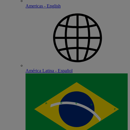
Americas - English
América Latina - Español