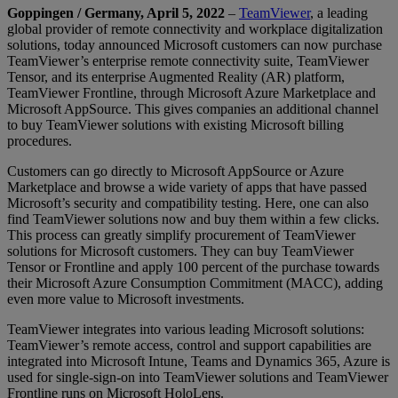
Goppingen / Germany, April 5, 2022
–
TeamViewer
, a leading
global provider of remote connectivity and workplace digitalization
solutions, today announced Microsoft customers can now purchase
TeamViewer’s enterprise remote connectivity suite, TeamViewer
Tensor, and its enterprise Augmented Reality (AR) platform,
TeamViewer Frontline, through Microsoft Azure Marketplace and
Microsoft AppSource. This gives companies an additional channel
to buy TeamViewer solutions with existing Microsoft billing
procedures.
Customers can go directly to Microsoft AppSource or Azure
Marketplace and browse a wide variety of apps that have passed
Microsoft’s security and compatibility testing. Here, one can also
find TeamViewer solutions now and buy them within a few clicks.
This process can greatly simplify procurement of TeamViewer
solutions for Microsoft customers. They can buy TeamViewer
Tensor or Frontline and apply 100 percent of the purchase towards
their Microsoft Azure Consumption Commitment (MACC), adding
even more value to Microsoft investments.
TeamViewer integrates into various leading Microsoft solutions:
TeamViewer’s remote access, control and support capabilities are
integrated into Microsoft Intune, Teams and Dynamics 365, Azure is
used for single-sign-on into TeamViewer solutions and TeamViewer
Frontline runs on Microsoft HoloLens.