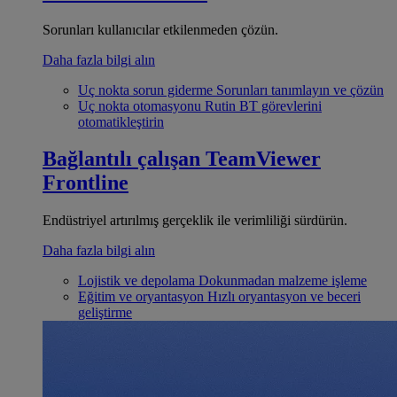
Sorunları kullanıcılar etkilenmeden çözün.
Daha fazla bilgi alın
Uç nokta sorun giderme
Sorunları tanımlayın ve çözün
Uç nokta otomasyonu
Rutin BT görevlerini
otomatikleştirin
Bağlantılı çalışan
TeamViewer
Frontline
Endüstriyel artırılmış gerçeklik ile verimliliği sürdürün.
Daha fazla bilgi alın
Lojistik ve depolama
Dokunmadan malzeme işleme
Eğitim ve oryantasyon
Hızlı oryantasyon ve beceri
geliştirme