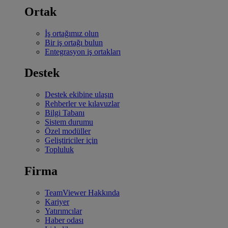
Ortak
İş ortağımız olun
Bir iş ortağı bulun
Entegrasyon iş ortakları
Destek
Destek ekibine ulaşın
Rehberler ve kılavuzlar
Bilgi Tabanı
Sistem durumu
Özel modüller
Geliştiriciler için
Topluluk
Firma
TeamViewer Hakkında
Kariyer
Yatırımcılar
Haber odası