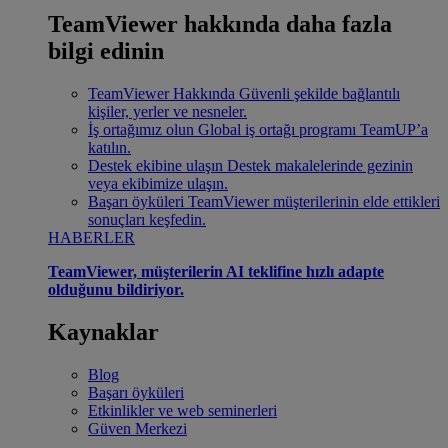
TeamViewer hakkında daha fazla
bilgi edinin
TeamViewer Hakkında
Güvenli şekilde bağlantılı
kişiler, yerler ve nesneler.
İş ortağımız olun
Global iş ortağı programı TeamUP’a
katılın.
Destek ekibine ulaşın
Destek makalelerinde gezinin
veya ekibimize ulaşın.
Başarı öyküleri
TeamViewer müşterilerinin elde ettikleri
sonuçları keşfedin.
HABERLER
TeamViewer, müşterilerin AI teklifine hızlı adapte
olduğunu bildiriyor.
Kaynaklar
Blog
Başarı öyküleri
Etkinlikler ve web seminerleri
Güven Merkezi