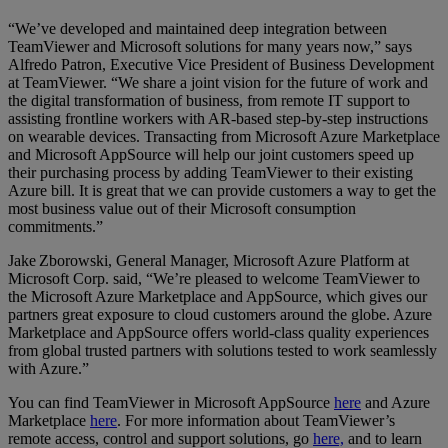
“We’ve developed and maintained deep integration between
TeamViewer and Microsoft solutions for many years now,” says
Alfredo Patron, Executive Vice President of Business Development
at TeamViewer. “We share a joint vision for the future of work and
the digital transformation of business, from remote IT support to
assisting frontline workers with AR-based step-by-step instructions
on wearable devices. Transacting from Microsoft Azure Marketplace
and Microsoft AppSource will help our joint customers speed up
their purchasing process by adding TeamViewer to their existing
Azure bill. It is great that we can provide customers a way to get the
most business value out of their Microsoft consumption
commitments.”
Jake Zborowski, General Manager, Microsoft Azure Platform at
Microsoft Corp. said, “We’re pleased to welcome TeamViewer to
the Microsoft Azure Marketplace and AppSource, which gives our
partners great exposure to cloud customers around the globe. Azure
Marketplace and AppSource offers world-class quality experiences
from global trusted partners with solutions tested to work seamlessly
with Azure.”
You can find TeamViewer in Microsoft AppSource
here
and Azure
Marketplace
here
. For more information about TeamViewer’s
remote access, control and support solutions, go
here,
and to learn