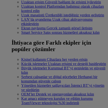
Uzaktan erişim
Güvenli bağlantı ile erişimi iyileştirin
Uzaktan kontrol
Platformdan bağımsız olarak cihazları
kontrol edin
Uzak masaüstü
Üretkenliği istediğiniz yerden geliştirin
LAN’da uyandırma
Uzak cihaz aktivasyonunu
etkinleştirin
Ekran paylaşma
Gerçek zamanlı görsel iletişim
Smart Service
Satış sonrası hizmetleri aksaksız kılın
İhtiyaca göre
Farklı ekipler için
popüler çözümler
Kişisel kullanım
Cihazlara her yerden erişin
Küçük işletmeler
Uzaktan erişimi ve desteği basitleştirin
Büyük işletmeler
Kurumsal BT’yi genişletin ve güvenli
kılın
Serbest çalışanlar ve dijital göçebeler
Herhangi bir
konumdan güvenle çalışın
Yönetilen hizmetler sağlayıcıları
İstemci BT’yi yönetin
ve sürdürün
OEM’ler
Destek ve operasyonları aksaksız kılın
Kar amacı gütmeyen kuruluş ve eğitim kurumu
TeamViewer teknolojisi %30 indirimli