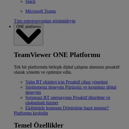
Slack
Microsoft Teams
Tüm entegrasyonları görüntüleyin
ONE platformu
TeamViewer ONE Platformu
Tek bir platformda birleşik dijital çalışma alanınızı proaktif
olarak yönetin ve optimize edin.
Yalın BT ekipleri için
Proaktif cihaz yönetimi
Sürtüşmesiz deneyim
Pürüzsüz ve kesintisiz dijital
deneyim
Sorunsuz BT operasyonu
Proaktif düzeltme ve
olağanüstü hizmet
Ekibimizle konuşun
Dönüşüme hazır mısınız?
Platformu keşfedin
Temel Özellikler