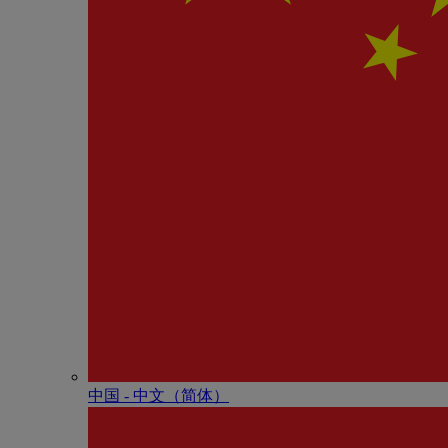
中国 - 中⽂（简体）