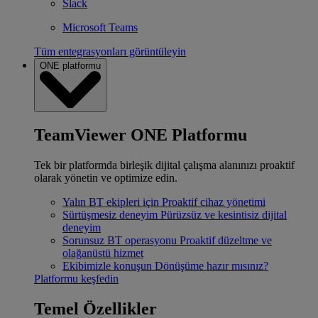
Slack
Microsoft Teams
Tüm entegrasyonları görüntüleyin
ONE platformu
TeamViewer ONE Platformu
Tek bir platformda birleşik dijital çalışma alanınızı proaktif
olarak yönetin ve optimize edin.
Yalın BT ekipleri için
Proaktif cihaz yönetimi
Sürtüşmesiz deneyim
Pürüzsüz ve kesintisiz dijital
deneyim
Sorunsuz BT operasyonu
Proaktif düzeltme ve
olağanüstü hizmet
Ekibimizle konuşun
Dönüşüme hazır mısınız?
Platformu keşfedin
Temel Özellikler