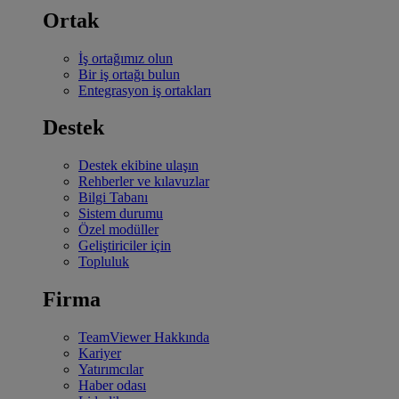
Ortak
İş ortağımız olun
Bir iş ortağı bulun
Entegrasyon iş ortakları
Destek
Destek ekibine ulaşın
Rehberler ve kılavuzlar
Bilgi Tabanı
Sistem durumu
Özel modüller
Geliştiriciler için
Topluluk
Firma
TeamViewer Hakkında
Kariyer
Yatırımcılar
Haber odası