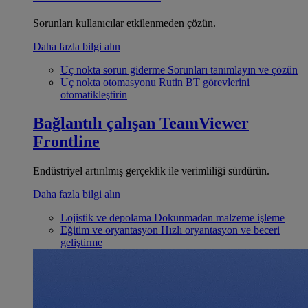
Sorunları kullanıcılar etkilenmeden çözün.
Daha fazla bilgi alın
Uç nokta sorun giderme
Sorunları tanımlayın ve çözün
Uç nokta otomasyonu
Rutin BT görevlerini
otomatikleştirin
Bağlantılı çalışan
TeamViewer
Frontline
Endüstriyel artırılmış gerçeklik ile verimliliği sürdürün.
Daha fazla bilgi alın
Lojistik ve depolama
Dokunmadan malzeme işleme
Eğitim ve oryantasyon
Hızlı oryantasyon ve beceri
geliştirme