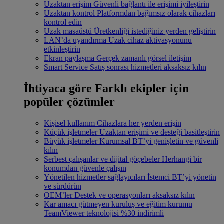
Uzaktan erişim
Güvenli bağlantı ile erişimi iyileştirin
Uzaktan kontrol
Platformdan bağımsız olarak cihazları
kontrol edin
Uzak masaüstü
Üretkenliği istediğiniz yerden geliştirin
LAN’da uyandırma
Uzak cihaz aktivasyonunu
etkinleştirin
Ekran paylaşma
Gerçek zamanlı görsel iletişim
Smart Service
Satış sonrası hizmetleri aksaksız kılın
İhtiyaca göre
Farklı ekipler için
popüler çözümler
Kişisel kullanım
Cihazlara her yerden erişin
Küçük işletmeler
Uzaktan erişimi ve desteği basitleştirin
Büyük işletmeler
Kurumsal BT’yi genişletin ve güvenli
kılın
Serbest çalışanlar ve dijital göçebeler
Herhangi bir
konumdan güvenle çalışın
Yönetilen hizmetler sağlayıcıları
İstemci BT’yi yönetin
ve sürdürün
OEM’ler
Destek ve operasyonları aksaksız kılın
Kar amacı gütmeyen kuruluş ve eğitim kurumu
TeamViewer teknolojisi %30 indirimli