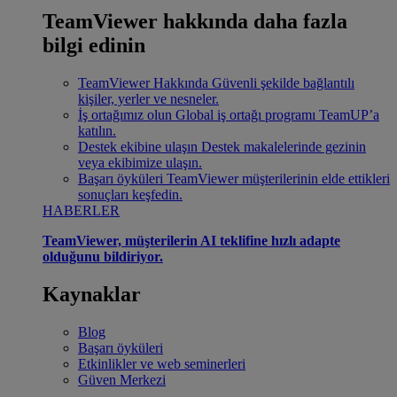
TeamViewer hakkında daha fazla
bilgi edinin
TeamViewer Hakkında
Güvenli şekilde bağlantılı
kişiler, yerler ve nesneler.
İş ortağımız olun
Global iş ortağı programı TeamUP’a
katılın.
Destek ekibine ulaşın
Destek makalelerinde gezinin
veya ekibimize ulaşın.
Başarı öyküleri
TeamViewer müşterilerinin elde ettikleri
sonuçları keşfedin.
HABERLER
TeamViewer, müşterilerin AI teklifine hızlı adapte
olduğunu bildiriyor.
Kaynaklar
Blog
Başarı öyküleri
Etkinlikler ve web seminerleri
Güven Merkezi