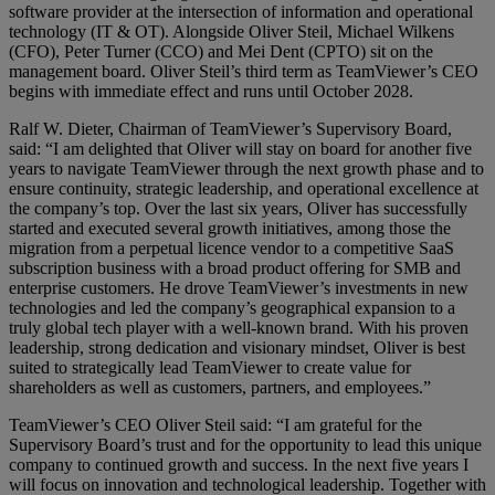
software provider at the intersection of information and operational
technology (IT & OT). Alongside Oliver Steil, Michael Wilkens
(CFO), Peter Turner (CCO) and Mei Dent (CPTO) sit on the
management board. Oliver Steil’s third term as TeamViewer’s CEO
begins with immediate effect and runs until October 2028.
Ralf W. Dieter, Chairman of TeamViewer’s Supervisory Board,
said: “I am delighted that Oliver will stay on board for another five
years to navigate TeamViewer through the next growth phase and to
ensure continuity, strategic leadership, and operational excellence at
the company’s top. Over the last six years, Oliver has successfully
started and executed several growth initiatives, among those the
migration from a perpetual licence vendor to a competitive SaaS
subscription business with a broad product offering for SMB and
enterprise customers. He drove TeamViewer’s investments in new
technologies and led the company’s geographical expansion to a
truly global tech player with a well-known brand. With his proven
leadership, strong dedication and visionary mindset, Oliver is best
suited to strategically lead TeamViewer to create value for
shareholders as well as customers, partners, and employees.”
TeamViewer’s CEO Oliver Steil said: “I am grateful for the
Supervisory Board’s trust and for the opportunity to lead this unique
company to continued growth and success. In the next five years I
will focus on innovation and technological leadership. Together with