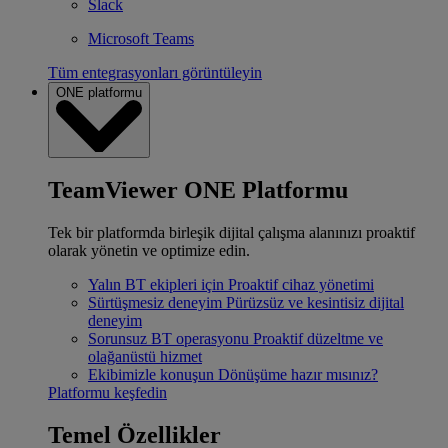
Slack
Microsoft Teams
Tüm entegrasyonları görüntüleyin
ONE platformu
TeamViewer ONE Platformu
Tek bir platformda birleşik dijital çalışma alanınızı proaktif
olarak yönetin ve optimize edin.
Yalın BT ekipleri için
Proaktif cihaz yönetimi
Sürtüşmesiz deneyim
Pürüzsüz ve kesintisiz dijital
deneyim
Sorunsuz BT operasyonu
Proaktif düzeltme ve
olağanüstü hizmet
Ekibimizle konuşun
Dönüşüme hazır mısınız?
Platformu keşfedin
Temel Özellikler