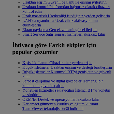
Uzaktan erişim
Güvenli bağlantı ile erişimi iyileştirin
Uzaktan kontrol
Platformdan bağımsız olarak cihazları
kontrol edin
Uzak masaüstü
Üretkenliği istediğiniz yerden geliştirin
LAN’da uyandırma
Uzak cihaz aktivasyonunu
etkinleştirin
Ekran paylaşma
Gerçek zamanlı görsel iletişim
Smart Service
Satış sonrası hizmetleri aksaksız kılın
İhtiyaca göre
Farklı ekipler için
popüler çözümler
Kişisel kullanım
Cihazlara her yerden erişin
Küçük işletmeler
Uzaktan erişimi ve desteği basitleştirin
Büyük işletmeler
Kurumsal BT’yi genişletin ve güvenli
kılın
Serbest çalışanlar ve dijital göçebeler
Herhangi bir
konumdan güvenle çalışın
Yönetilen hizmetler sağlayıcıları
İstemci BT’yi yönetin
ve sürdürün
OEM’ler
Destek ve operasyonları aksaksız kılın
Kar amacı gütmeyen kuruluş ve eğitim kurumu
TeamViewer teknolojisi %30 indirimli