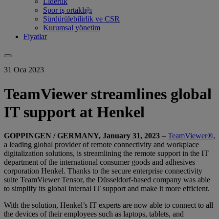
Liderlik
Spor iş ortaklığı
Sürdürülebilirlik ve CSR
Kurumsal yönetim
Fiyatlar
31 Oca 2023
TeamViewer streamlines global
IT support at Henkel
GOPPINGEN / GERMANY, January 31, 2023
–
TeamViewer®
,
a leading global provider of remote connectivity and workplace
digitalization solutions, is streamlining the remote support in the IT
department of the international consumer goods and adhesives
corporation Henkel. Thanks to the secure enterprise connectivity
suite TeamViewer Tensor, the Düsseldorf-based company was able
to simplify its global internal IT support and make it more efficient.
With the solution, Henkel’s IT experts are now able to connect to all
the devices of their employees such as laptops, tablets, and