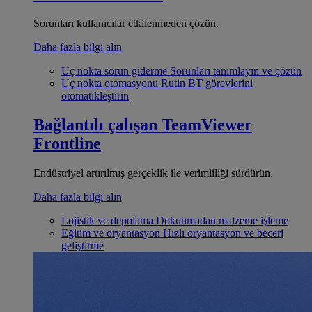
Sorunları kullanıcılar etkilenmeden çözün.
Daha fazla bilgi alın
Uç nokta sorun giderme
Sorunları tanımlayın ve çözün
Uç nokta otomasyonu
Rutin BT görevlerini
otomatikleştirin
Bağlantılı çalışan
TeamViewer
Frontline
Endüstriyel artırılmış gerçeklik ile verimliliği sürdürün.
Daha fazla bilgi alın
Lojistik ve depolama
Dokunmadan malzeme işleme
Eğitim ve oryantasyon
Hızlı oryantasyon ve beceri
geliştirme