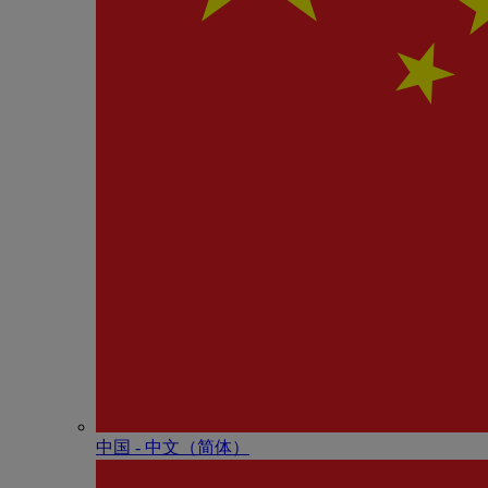
中国 - 中⽂（简体）