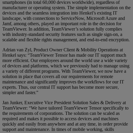
smartphones (in total 60,000 devices worldwide), regardless of
manufacturer or operating system. The simple implementation on the
devices and the seamless integration into Henkel’s existing IT
landscape, with connections to ServiceNow, Microsoft Azure and
Jamf, among others, played an important role in the decision for
TeamViewer. In addition, TeamViewer’s solution fully complies
with industry-standard security features such as single sign-on, a
scalable and flexible rights management, and end-to-end encryption.
Adrian van Zyl, Product Owner Client & Mobility Operations at
Henkel says: “TeamViewer Tensor has made our IT support much
more efficient. Our employees around the world use a wide variety
of devices and platforms, which we previously had to manage using
a variety of different programs. With TeamViewer, we now have a
solution in place that covers all our requirements for remote
maintenance and significantly improves the workflows for our IT
experts. Thus, our central IT support has become more secure,
simpler and faster.”
Jan Junker, Executive Vice President Solution Sales & Delivery at
TeamViewer: “We have tailored TeamViewer Tensor specifically to
the requirements of corporations. The solution can be scaled as
required and makes it possible to access devices and machines
quickly and easily from anywhere and at any time, in order provide
support and maintenance. In times of mobile working, skills