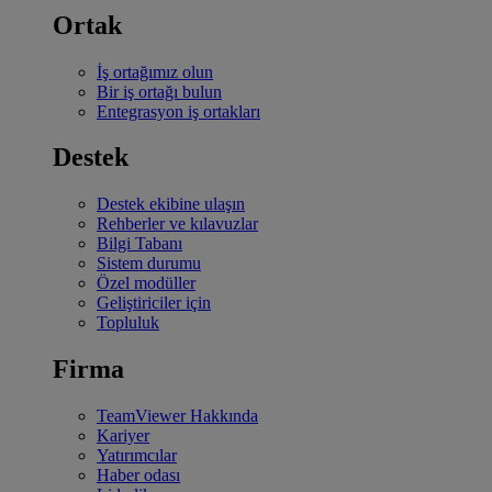
Ortak
İş ortağımız olun
Bir iş ortağı bulun
Entegrasyon iş ortakları
Destek
Destek ekibine ulaşın
Rehberler ve kılavuzlar
Bilgi Tabanı
Sistem durumu
Özel modüller
Geliştiriciler için
Topluluk
Firma
TeamViewer Hakkında
Kariyer
Yatırımcılar
Haber odası