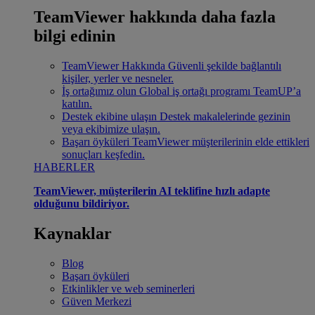
TeamViewer hakkında daha fazla
bilgi edinin
TeamViewer Hakkında
Güvenli şekilde bağlantılı
kişiler, yerler ve nesneler.
İş ortağımız olun
Global iş ortağı programı TeamUP’a
katılın.
Destek ekibine ulaşın
Destek makalelerinde gezinin
veya ekibimize ulaşın.
Başarı öyküleri
TeamViewer müşterilerinin elde ettikleri
sonuçları keşfedin.
HABERLER
TeamViewer, müşterilerin AI teklifine hızlı adapte
olduğunu bildiriyor.
Kaynaklar
Blog
Başarı öyküleri
Etkinlikler ve web seminerleri
Güven Merkezi