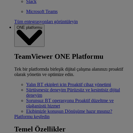
Slack
Microsoft Teams
Tüm entegrasyonları görüntüleyin
ONE platformu
TeamViewer ONE Platformu
Tek bir platformda birleşik dijital çalışma alanınızı proaktif
olarak yönetin ve optimize edin.
Yalın BT ekipleri için
Proaktif cihaz yönetimi
Sürtüşmesiz deneyim
Pürüzsüz ve kesintisiz dijital
deneyim
Sorunsuz BT operasyonu
Proaktif düzeltme ve
olağanüstü hizmet
Ekibimizle konuşun
Dönüşüme hazır mısınız?
Platformu keşfedin
Temel Özellikler