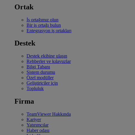
Ortak
İş ortağımız olun
Bir iş ortağı bulun
Entegrasyon iş ortakları
Destek
Destek ekibine ulaşın
Rehberler ve kılavuzlar
Bilgi Tabanı
Sistem durumu
Özel modüller
Geliştiriciler için
Topluluk
Firma
TeamViewer Hakkında
Kariyer
Yatırımcılar
Haber odası