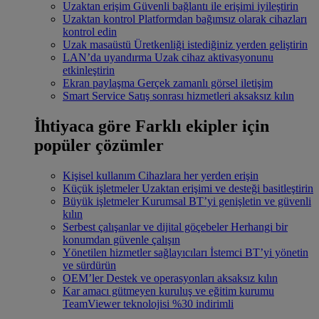
Uzaktan erişim
Güvenli bağlantı ile erişimi iyileştirin
Uzaktan kontrol
Platformdan bağımsız olarak cihazları
kontrol edin
Uzak masaüstü
Üretkenliği istediğiniz yerden geliştirin
LAN’da uyandırma
Uzak cihaz aktivasyonunu
etkinleştirin
Ekran paylaşma
Gerçek zamanlı görsel iletişim
Smart Service
Satış sonrası hizmetleri aksaksız kılın
İhtiyaca göre
Farklı ekipler için
popüler çözümler
Kişisel kullanım
Cihazlara her yerden erişin
Küçük işletmeler
Uzaktan erişimi ve desteği basitleştirin
Büyük işletmeler
Kurumsal BT’yi genişletin ve güvenli
kılın
Serbest çalışanlar ve dijital göçebeler
Herhangi bir
konumdan güvenle çalışın
Yönetilen hizmetler sağlayıcıları
İstemci BT’yi yönetin
ve sürdürün
OEM’ler
Destek ve operasyonları aksaksız kılın
Kar amacı gütmeyen kuruluş ve eğitim kurumu
TeamViewer teknolojisi %30 indirimli