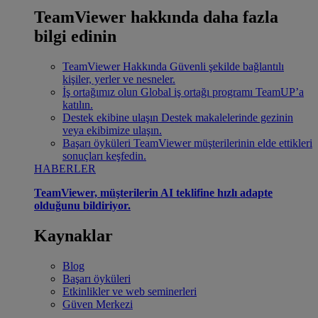
TeamViewer hakkında daha fazla
bilgi edinin
TeamViewer Hakkında
Güvenli şekilde bağlantılı
kişiler, yerler ve nesneler.
İş ortağımız olun
Global iş ortağı programı TeamUP’a
katılın.
Destek ekibine ulaşın
Destek makalelerinde gezinin
veya ekibimize ulaşın.
Başarı öyküleri
TeamViewer müşterilerinin elde ettikleri
sonuçları keşfedin.
HABERLER
TeamViewer, müşterilerin AI teklifine hızlı adapte
olduğunu bildiriyor.
Kaynaklar
Blog
Başarı öyküleri
Etkinlikler ve web seminerleri
Güven Merkezi