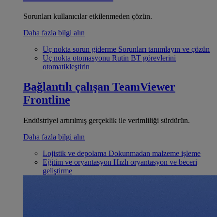
Sorunları kullanıcılar etkilenmeden çözün.
Daha fazla bilgi alın
Uç nokta sorun giderme
Sorunları tanımlayın ve çözün
Uç nokta otomasyonu
Rutin BT görevlerini
otomatikleştirin
Bağlantılı çalışan
TeamViewer
Frontline
Endüstriyel artırılmış gerçeklik ile verimliliği sürdürün.
Daha fazla bilgi alın
Lojistik ve depolama
Dokunmadan malzeme işleme
Eğitim ve oryantasyon
Hızlı oryantasyon ve beceri
geliştirme