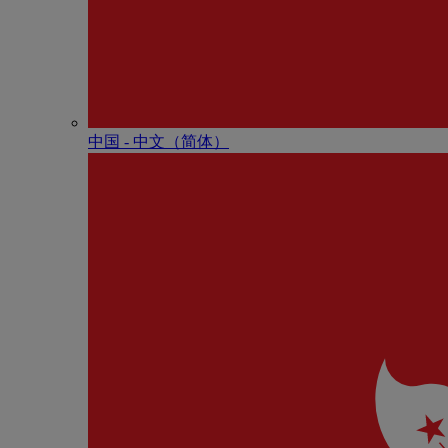
中国 - 中⽂（简体）