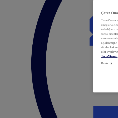
Çerez Ona
TeamViewer ve
amaçlarla ciha
tıkladığınızda
sonra, ürünle
vermektesiniz.
açıklanmıştır
süreler hakkın
gibi uyarlayın
TeamViewer 
Baskı