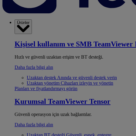
Ürünler
Kişisel kullanım ve SMB
TeamViewer 
Hızlı ve güvenli uzaktan erişim ve BT desteği.
Daha fazla bilgi alın
Uzaktan destek
Anında ve güvenli destek verin
Uzaktan yönetim
Cihazları izleyin ve yönetin
Planları ve fiyatlandırmayı görün
Kurumsal
TeamViewer Tensor
Güvenli operasyon için uzak bağlantılar.
Daha fazla bilgi alın
Uzaktan BT desteği
Güvenli, esnek, entegre