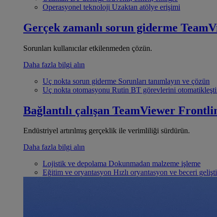
Operasyonel teknoloji
Uzaktan atölye erişimi
Gerçek zamanlı sorun giderme
TeamV
Sorunları kullanıcılar etkilenmeden çözün.
Daha fazla bilgi alın
Uç nokta sorun giderme
Sorunları tanımlayın ve çözün
Uç nokta otomasyonu
Rutin BT görevlerini otomatikleşti
Bağlantılı çalışan
TeamViewer Frontli
Endüstriyel artırılmış gerçeklik ile verimliliği sürdürün.
Daha fazla bilgi alın
Lojistik ve depolama
Dokunmadan malzeme işleme
Eğitim ve oryantasyon
Hızlı oryantasyon ve beceri gelişt