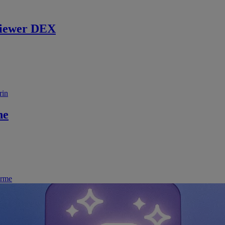
iewer DEX
rin
ne
irme