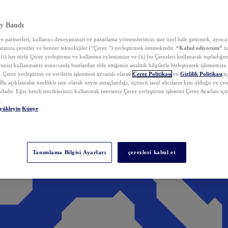
y Bandı
 partnerleri, kullanıcı deneyiminizi ve pazarlama yöntemlerimizi size özel hale getirmek, ayrıca 
zınıza çerezler ve benzer teknolojiler (“Çerez ”) yerleştirmek istemektedir.
“Kabul ediyorum”
üz
 (i) her türlü Çerez yerleştirme ve kullanma eylemimize ve (ii) bu Çerezleri kullanarak topladığım
rimizi kullanmanız sonucunda bunlardan elde ettiğimiz analitik bilgilerle birleştirerek işlememize
 Çerez yerleştirme ve verilerin işlenmesi ayrıntılı olarak
Çerez Politikası
ve
Gizlilik Politikası
iç
. Bu açıklamalar özellikle tam olarak neyin amaçlandığı, üçüncü taraf alıcıların kim olduğu ve çe
dadır. Eğer kendi tercihlerinizi kullanmak isterseniz Çerez yerleştirme işlemini Çerez Ayarları içi
.
yükleyin
Künye
Tanımlama Bilgisi Ayarları
çerezleri kabul et