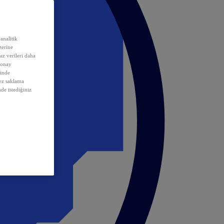
analitik
erine
ız verileri daha
 onay
inde
rez saklama
nde istediğiniz