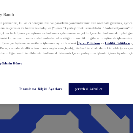
y Bandı
 partnerleri, kullanıcı deneyiminizi ve pazarlama yöntemlerimizi size özel hale getirmek, ayrıca 
zınıza çerezler ve benzer teknolojiler (“Çerez ”) yerleştirmek istemektedir.
“Kabul ediyorum”
üz
 (i) her türlü Çerez yerleştirme ve kullanma eylemimize ve (ii) bu Çerezleri kullanarak topladığım
rimizi kullanmanız sonucunda bunlardan elde ettiğimiz analitik bilgilerle birleştirerek işlememize
 Çerez yerleştirme ve verilerin işlenmesi ayrıntılı olarak
Çerez Politikası
ve
Gizlilik Politikası
iç
. Bu açıklamalar özellikle tam olarak neyin amaçlandığı, üçüncü taraf alıcıların kim olduğu ve çe
dadır. Eğer kendi tercihlerinizi kullanmak isterseniz Çerez yerleştirme işlemini Çerez Ayarları içi
.
yükleyin
Künye
Tanımlama Bilgisi Ayarları
çerezleri kabul et