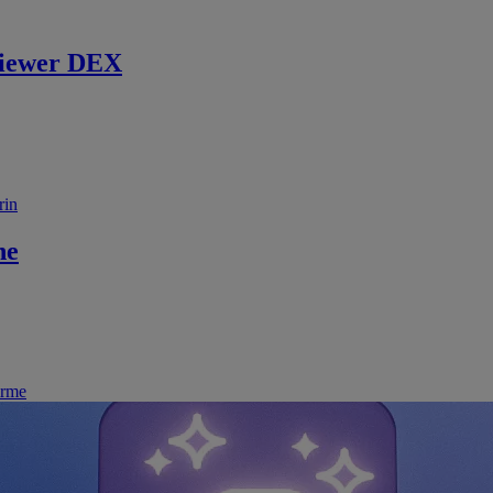
iewer DEX
rin
ne
irme