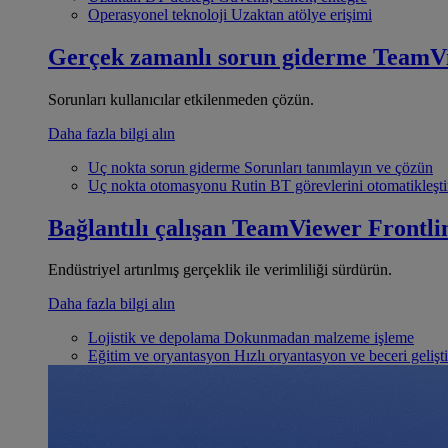
Operasyonel teknoloji
Uzaktan atölye erişimi
Gerçek zamanlı sorun giderme
TeamV
Sorunları kullanıcılar etkilenmeden çözün.
Daha fazla bilgi alın
Uç nokta sorun giderme
Sorunları tanımlayın ve çözün
Uç nokta otomasyonu
Rutin BT görevlerini otomatikleşti
Bağlantılı çalışan
TeamViewer Frontli
Endüstriyel artırılmış gerçeklik ile verimliliği sürdürün.
Daha fazla bilgi alın
Lojistik ve depolama
Dokunmadan malzeme işleme
Eğitim ve oryantasyon
Hızlı oryantasyon ve beceri gelişt