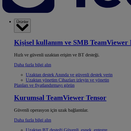
Ürünler
Kişisel kullanım ve SMB
TeamViewer 
Hızlı ve güvenli uzaktan erişim ve BT desteği.
Daha fazla bilgi alın
Uzaktan destek
Anında ve güvenli destek verin
Uzaktan yönetim
Cihazları izleyin ve yönetin
Planları ve fiyatlandırmayı görün
Kurumsal
TeamViewer Tensor
Güvenli operasyon için uzak bağlantılar.
Daha fazla bilgi alın
Uzaktan BT desteği
Güvenli, esnek, entegre