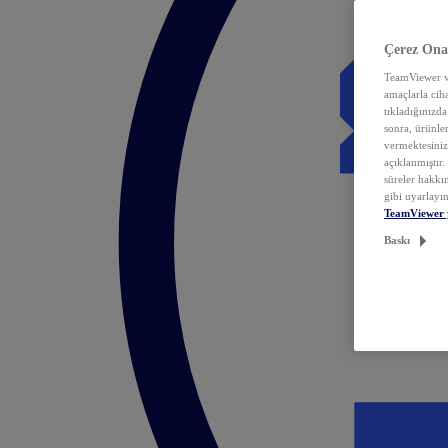
Çerez Ona
TeamViewer ve
amaçlarla ciha
tıkladığınızda
sonra, ürünle
vermektesiniz.
açıklanmıştır
süreler hakkın
gibi uyarlayın
TeamViewer 
Baskı