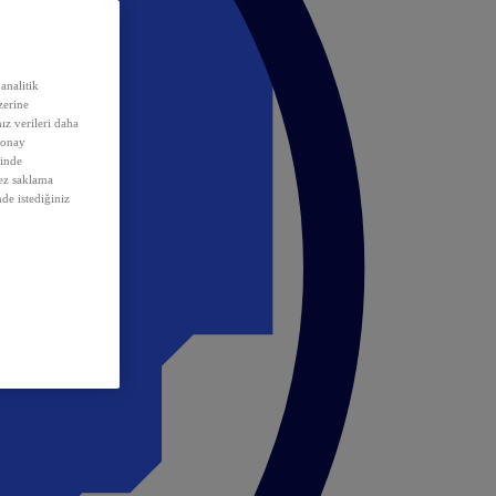
analitik
erine
ız verileri daha
 onay
inde
rez saklama
nde istediğiniz