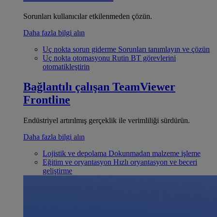
Sorunları kullanıcılar etkilenmeden çözün.
Daha fazla bilgi alın
Uç nokta sorun giderme
Sorunları tanımlayın ve çözün
Uç nokta otomasyonu
Rutin BT görevlerini
otomatikleştirin
Bağlantılı çalışan
TeamViewer
Frontline
Endüstriyel artırılmış gerçeklik ile verimliliği sürdürün.
Daha fazla bilgi alın
Lojistik ve depolama
Dokunmadan malzeme işleme
Eğitim ve oryantasyon
Hızlı oryantasyon ve beceri
geliştirme