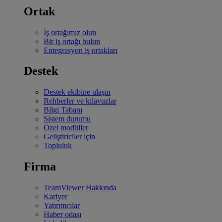
Ortak
İş ortağımız olun
Bir iş ortağı bulun
Entegrasyon iş ortakları
Destek
Destek ekibine ulaşın
Rehberler ve kılavuzlar
Bilgi Tabanı
Sistem durumu
Özel modüller
Geliştiriciler için
Topluluk
Firma
TeamViewer Hakkında
Kariyer
Yatırımcılar
Haber odası