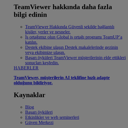
TeamViewer hakkında daha fazla
bilgi edinin
TeamViewer Hakkında
Güvenli şekilde bağlantılı
kişiler, yerler ve nesneler.
İş ortağımız olun
Global iş ortağı programı TeamUP’a
katılın.
Destek ekibine ulaşın
Destek makalelerinde gezinin
veya ekibimize ulaşın.
Başarı öyküleri
TeamViewer müşterilerinin elde ettikleri
sonuçları keşfedin.
HABERLER
TeamViewer, müşterilerin AI teklifine hızlı adapte
olduğunu bildiriyor.
Kaynaklar
Blog
Başarı öyküleri
Etkinlikler ve web seminerleri
Güven Merkezi