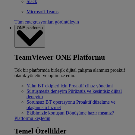
Slack
Microsoft Teams
Tüm entegrasyonları görüntüleyin
ONE platformu
TeamViewer ONE Platformu
Tek bir platformda birleşik dijital çalışma alanınızı proaktif
olarak yönetin ve optimize edin.
Yalın BT ekipleri için
Proaktif cihaz yönetimi
Sürtüşmesiz deneyim
Pürüzsüz ve kesintisiz dijital
deneyim
Sorunsuz BT operasyonu
Proaktif düzeltme ve
olağanüstü hizmet
Ekibimizle konuşun
Dönüşüme hazır mısınız?
Platformu keşfedin
Temel Özellikler