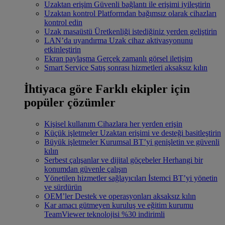
Uzaktan erişim
Güvenli bağlantı ile erişimi iyileştirin
Uzaktan kontrol
Platformdan bağımsız olarak cihazları
kontrol edin
Uzak masaüstü
Üretkenliği istediğiniz yerden geliştirin
LAN’da uyandırma
Uzak cihaz aktivasyonunu
etkinleştirin
Ekran paylaşma
Gerçek zamanlı görsel iletişim
Smart Service
Satış sonrası hizmetleri aksaksız kılın
İhtiyaca göre
Farklı ekipler için
popüler çözümler
Kişisel kullanım
Cihazlara her yerden erişin
Küçük işletmeler
Uzaktan erişimi ve desteği basitleştirin
Büyük işletmeler
Kurumsal BT’yi genişletin ve güvenli
kılın
Serbest çalışanlar ve dijital göçebeler
Herhangi bir
konumdan güvenle çalışın
Yönetilen hizmetler sağlayıcıları
İstemci BT’yi yönetin
ve sürdürün
OEM’ler
Destek ve operasyonları aksaksız kılın
Kar amacı gütmeyen kuruluş ve eğitim kurumu
TeamViewer teknolojisi %30 indirimli