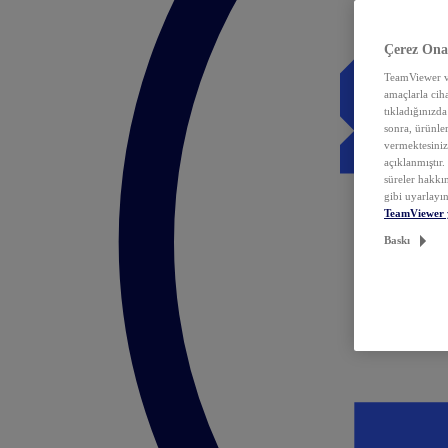
Çerez Ona
TeamViewer ve
amaçlarla ciha
tıkladığınızda
sonra, ürünle
vermektesiniz.
açıklanmıştır
süreler hakkın
gibi uyarlayın
TeamViewer 
Baskı