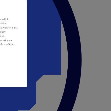
analitik
erine
ız verileri daha
 onay
inde
rez saklama
nde istediğiniz