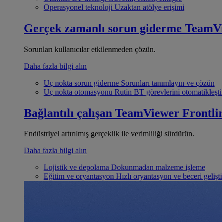
Operasyonel teknoloji
Uzaktan atölye erişimi
Gerçek zamanlı sorun giderme
TeamV
Sorunları kullanıcılar etkilenmeden çözün.
Daha fazla bilgi alın
Uç nokta sorun giderme
Sorunları tanımlayın ve çözün
Uç nokta otomasyonu
Rutin BT görevlerini otomatikleşti
Bağlantılı çalışan
TeamViewer Frontli
Endüstriyel artırılmış gerçeklik ile verimliliği sürdürün.
Daha fazla bilgi alın
Lojistik ve depolama
Dokunmadan malzeme işleme
Eğitim ve oryantasyon
Hızlı oryantasyon ve beceri gelişt