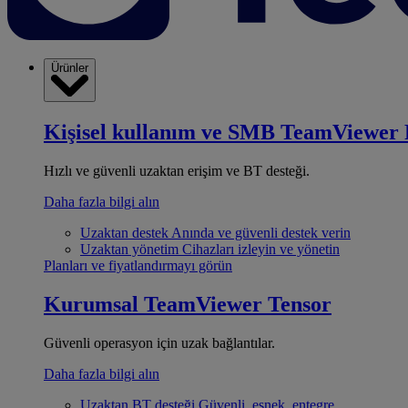
Ürünler
Kişisel kullanım ve SMB
TeamViewer 
Hızlı ve güvenli uzaktan erişim ve BT desteği.
Daha fazla bilgi alın
Uzaktan destek
Anında ve güvenli destek verin
Uzaktan yönetim
Cihazları izleyin ve yönetin
Planları ve fiyatlandırmayı görün
Kurumsal
TeamViewer Tensor
Güvenli operasyon için uzak bağlantılar.
Daha fazla bilgi alın
Uzaktan BT desteği
Güvenli, esnek, entegre