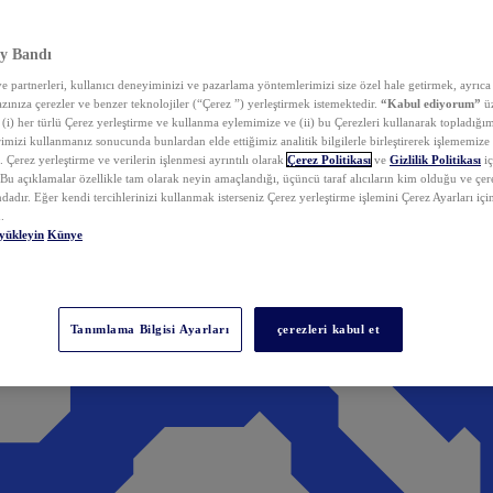
y Bandı
 partnerleri, kullanıcı deneyiminizi ve pazarlama yöntemlerimizi size özel hale getirmek, ayrıca 
zınıza çerezler ve benzer teknolojiler (“Çerez ”) yerleştirmek istemektedir.
“Kabul ediyorum”
üz
 (i) her türlü Çerez yerleştirme ve kullanma eylemimize ve (ii) bu Çerezleri kullanarak topladığım
rimizi kullanmanız sonucunda bunlardan elde ettiğimiz analitik bilgilerle birleştirerek işlememize
 Çerez yerleştirme ve verilerin işlenmesi ayrıntılı olarak
Çerez Politikası
ve
Gizlilik Politikası
iç
. Bu açıklamalar özellikle tam olarak neyin amaçlandığı, üçüncü taraf alıcıların kim olduğu ve çe
dadır. Eğer kendi tercihlerinizi kullanmak isterseniz Çerez yerleştirme işlemini Çerez Ayarları içi
.
yükleyin
Künye
Tanımlama Bilgisi Ayarları
çerezleri kabul et