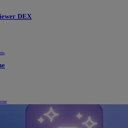
iewer DEX
rin
ne
irme