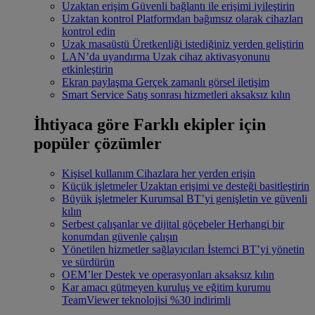
Uzaktan erişim
Güvenli bağlantı ile erişimi iyileştirin
Uzaktan kontrol
Platformdan bağımsız olarak cihazları
kontrol edin
Uzak masaüstü
Üretkenliği istediğiniz yerden geliştirin
LAN’da uyandırma
Uzak cihaz aktivasyonunu
etkinleştirin
Ekran paylaşma
Gerçek zamanlı görsel iletişim
Smart Service
Satış sonrası hizmetleri aksaksız kılın
İhtiyaca göre
Farklı ekipler için
popüler çözümler
Kişisel kullanım
Cihazlara her yerden erişin
Küçük işletmeler
Uzaktan erişimi ve desteği basitleştirin
Büyük işletmeler
Kurumsal BT’yi genişletin ve güvenli
kılın
Serbest çalışanlar ve dijital göçebeler
Herhangi bir
konumdan güvenle çalışın
Yönetilen hizmetler sağlayıcıları
İstemci BT’yi yönetin
ve sürdürün
OEM’ler
Destek ve operasyonları aksaksız kılın
Kar amacı gütmeyen kuruluş ve eğitim kurumu
TeamViewer teknolojisi %30 indirimli