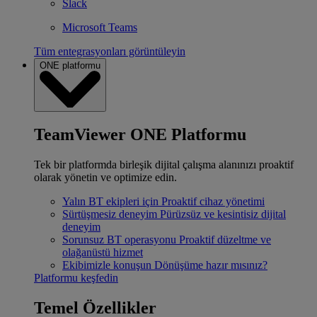
Slack
Microsoft Teams
Tüm entegrasyonları görüntüleyin
ONE platformu
TeamViewer ONE Platformu
Tek bir platformda birleşik dijital çalışma alanınızı proaktif
olarak yönetin ve optimize edin.
Yalın BT ekipleri için
Proaktif cihaz yönetimi
Sürtüşmesiz deneyim
Pürüzsüz ve kesintisiz dijital
deneyim
Sorunsuz BT operasyonu
Proaktif düzeltme ve
olağanüstü hizmet
Ekibimizle konuşun
Dönüşüme hazır mısınız?
Platformu keşfedin
Temel Özellikler