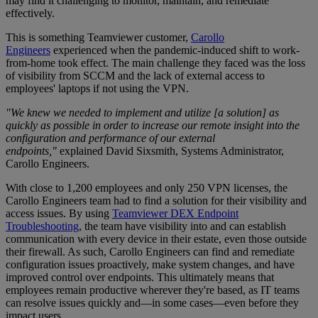
may find it challenging to monitor, maintain, and remediate
effectively.
This is something Teamviewer customer,
Carollo
Engineers
experienced when the pandemic-induced shift to work-
from-home took effect. The main challenge they faced was the loss
of visibility from SCCM and the lack of external access to
employees' laptops if not using the VPN.
"We knew we needed to implement and utilize [a solution] as
quickly as possible in order to increase our remote insight into the
configuration and performance of our external
endpoints,"
explained David Sixsmith, Systems Administrator,
Carollo Engineers.
With close to 1,200 employees and only 250 VPN licenses, the
Carollo Engineers team had to find a solution for their visibility and
access issues. By using
Teamviewer DEX Endpoint
Troubleshooting
, the team have visibility into and can establish
communication with every device in their estate, even those outside
their firewall. As such, Carollo Engineers can find and remediate
configuration issues proactively, make system changes, and have
improved control over endpoints. This ultimately means that
employees remain productive wherever they're based, as IT teams
can resolve issues quickly and—in some cases—even before they
impact users.