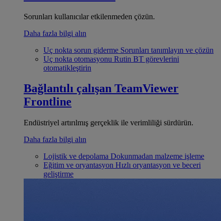
Sorunları kullanıcılar etkilenmeden çözün.
Daha fazla bilgi alın
Uç nokta sorun giderme
Sorunları tanımlayın ve çözün
Uç nokta otomasyonu
Rutin BT görevlerini
otomatikleştirin
Bağlantılı çalışan
TeamViewer
Frontline
Endüstriyel artırılmış gerçeklik ile verimliliği sürdürün.
Daha fazla bilgi alın
Lojistik ve depolama
Dokunmadan malzeme işleme
Eğitim ve oryantasyon
Hızlı oryantasyon ve beceri
geliştirme