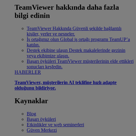
TeamViewer hakkında daha fazla
bilgi edinin
TeamViewer Hakkında
Güvenli şekilde bağlantılı
kişiler, yerler ve nesneler.
İş ortağımız olun
Global iş ortağı programı TeamUP’a
katılın.
Destek ekibine ulaşın
Destek makalelerinde gezinin
veya ekibimize ulaşın.
Başarı öyküleri
TeamViewer müşterilerinin elde ettikleri
sonuçları keşfedin.
HABERLER
TeamViewer, müşterilerin AI teklifine hızlı adapte
olduğunu bildiriyor.
Kaynaklar
Blog
Başarı öyküleri
Etkinlikler ve web seminerleri
Güven Merkezi