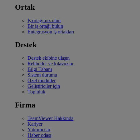
Ortak
İş ortağımız olun
Bir iş ortağı bulun
Entegrasyon iş ortakları
Destek
Destek ekibine ulaşın
Rehberler ve kılavuzlar
Bilgi Tabanı
Sistem durumu
Özel modüller
Geliştiriciler için
Topluluk
Firma
TeamViewer Hakkında
Kariyer
Yatırımcılar
Haber odası