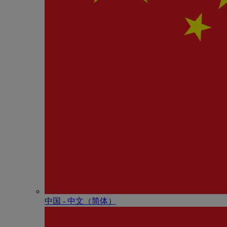
中国 - 中⽂（简体）