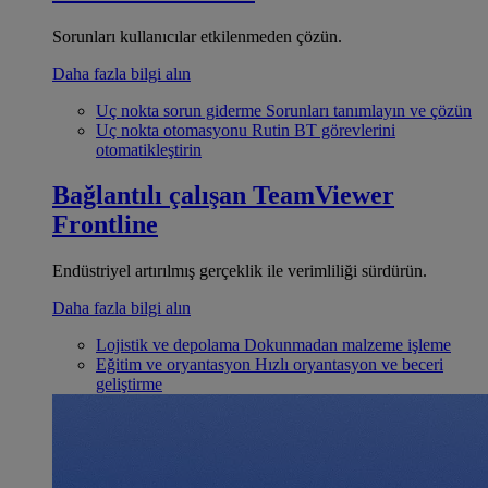
Sorunları kullanıcılar etkilenmeden çözün.
Daha fazla bilgi alın
Uç nokta sorun giderme
Sorunları tanımlayın ve çözün
Uç nokta otomasyonu
Rutin BT görevlerini
otomatikleştirin
Bağlantılı çalışan
TeamViewer
Frontline
Endüstriyel artırılmış gerçeklik ile verimliliği sürdürün.
Daha fazla bilgi alın
Lojistik ve depolama
Dokunmadan malzeme işleme
Eğitim ve oryantasyon
Hızlı oryantasyon ve beceri
geliştirme