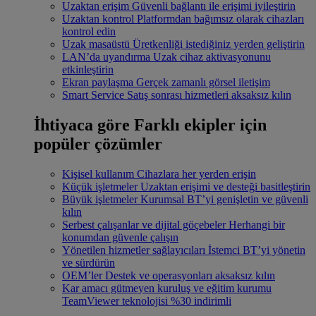
Uzaktan erişim
Güvenli bağlantı ile erişimi iyileştirin
Uzaktan kontrol
Platformdan bağımsız olarak cihazları
kontrol edin
Uzak masaüstü
Üretkenliği istediğiniz yerden geliştirin
LAN’da uyandırma
Uzak cihaz aktivasyonunu
etkinleştirin
Ekran paylaşma
Gerçek zamanlı görsel iletişim
Smart Service
Satış sonrası hizmetleri aksaksız kılın
İhtiyaca göre
Farklı ekipler için
popüler çözümler
Kişisel kullanım
Cihazlara her yerden erişin
Küçük işletmeler
Uzaktan erişimi ve desteği basitleştirin
Büyük işletmeler
Kurumsal BT’yi genişletin ve güvenli
kılın
Serbest çalışanlar ve dijital göçebeler
Herhangi bir
konumdan güvenle çalışın
Yönetilen hizmetler sağlayıcıları
İstemci BT’yi yönetin
ve sürdürün
OEM’ler
Destek ve operasyonları aksaksız kılın
Kar amacı gütmeyen kuruluş ve eğitim kurumu
TeamViewer teknolojisi %30 indirimli