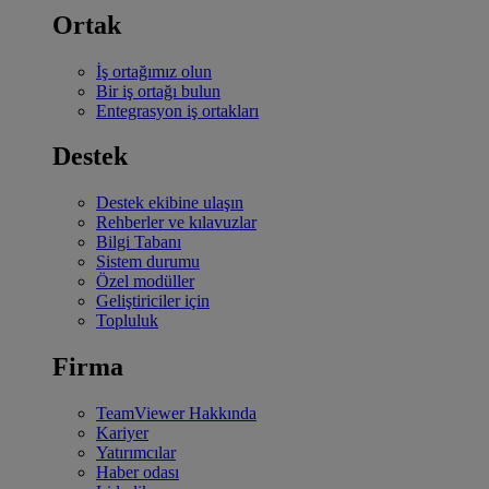
Ortak
İş ortağımız olun
Bir iş ortağı bulun
Entegrasyon iş ortakları
Destek
Destek ekibine ulaşın
Rehberler ve kılavuzlar
Bilgi Tabanı
Sistem durumu
Özel modüller
Geliştiriciler için
Topluluk
Firma
TeamViewer Hakkında
Kariyer
Yatırımcılar
Haber odası