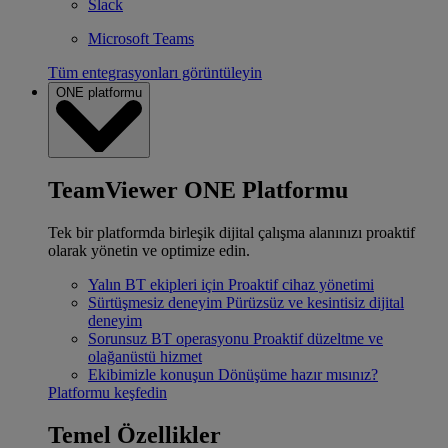
Slack
Microsoft Teams
Tüm entegrasyonları görüntüleyin
ONE platformu
TeamViewer ONE Platformu
Tek bir platformda birleşik dijital çalışma alanınızı proaktif
olarak yönetin ve optimize edin.
Yalın BT ekipleri için
Proaktif cihaz yönetimi
Sürtüşmesiz deneyim
Pürüzsüz ve kesintisiz dijital
deneyim
Sorunsuz BT operasyonu
Proaktif düzeltme ve
olağanüstü hizmet
Ekibimizle konuşun
Dönüşüme hazır mısınız?
Platformu keşfedin
Temel Özellikler