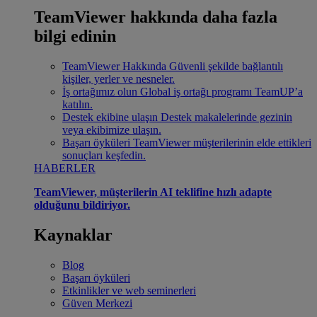
TeamViewer hakkında daha fazla
bilgi edinin
TeamViewer Hakkında
Güvenli şekilde bağlantılı
kişiler, yerler ve nesneler.
İş ortağımız olun
Global iş ortağı programı TeamUP’a
katılın.
Destek ekibine ulaşın
Destek makalelerinde gezinin
veya ekibimize ulaşın.
Başarı öyküleri
TeamViewer müşterilerinin elde ettikleri
sonuçları keşfedin.
HABERLER
TeamViewer, müşterilerin AI teklifine hızlı adapte
olduğunu bildiriyor.
Kaynaklar
Blog
Başarı öyküleri
Etkinlikler ve web seminerleri
Güven Merkezi