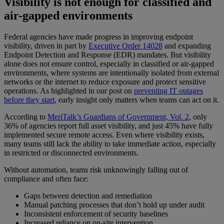
Visibility is not enough for classified and
air-gapped environments
Federal agencies have made progress in improving endpoint
visibility, driven in part by
Executive Order 14028
and expanding
Endpoint Detection and Response (EDR) mandates. But visibility
alone does not ensure control, especially in classified or air-gapped
environments, where systems are intentionally isolated from external
networks or the internet to reduce exposure and protect sensitive
operations. As highlighted in our post on
preventing IT outages
before they start
, early insight only matters when teams can act on it.
According to
MeriTalk’s Guardians of Government, Vol. 2
, only
36% of agencies report full asset visibility, and just 45% have fully
implemented secure remote access. Even where visibility exists,
many teams still lack the ability to take immediate action, especially
in restricted or disconnected environments.
Without automation, teams risk unknowingly falling out of
compliance and often face:
Gaps between detection and remediation
Manual patching processes that don’t hold up under audit
Inconsistent enforcement of security baselines
Increased reliance on on-site intervention