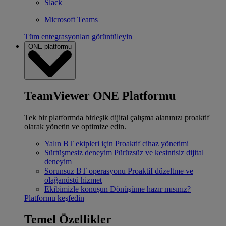
Slack
Microsoft Teams
Tüm entegrasyonları görüntüleyin
ONE platformu
TeamViewer ONE Platformu
Tek bir platformda birleşik dijital çalışma alanınızı proaktif
olarak yönetin ve optimize edin.
Yalın BT ekipleri için
Proaktif cihaz yönetimi
Sürtüşmesiz deneyim
Pürüzsüz ve kesintisiz dijital
deneyim
Sorunsuz BT operasyonu
Proaktif düzeltme ve
olağanüstü hizmet
Ekibimizle konuşun
Dönüşüme hazır mısınız?
Platformu keşfedin
Temel Özellikler