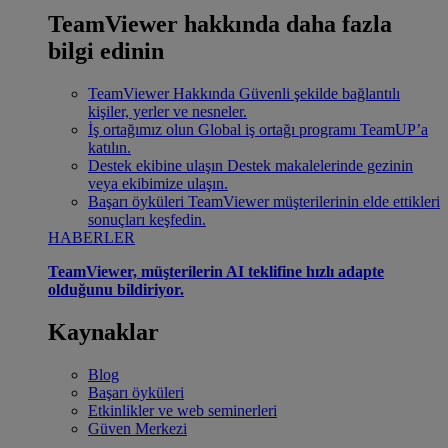
TeamViewer hakkında daha fazla
bilgi edinin
TeamViewer Hakkında
Güvenli şekilde bağlantılı
kişiler, yerler ve nesneler.
İş ortağımız olun
Global iş ortağı programı TeamUP’a
katılın.
Destek ekibine ulaşın
Destek makalelerinde gezinin
veya ekibimize ulaşın.
Başarı öyküleri
TeamViewer müşterilerinin elde ettikleri
sonuçları keşfedin.
HABERLER
TeamViewer, müşterilerin AI teklifine hızlı adapte
olduğunu bildiriyor.
Kaynaklar
Blog
Başarı öyküleri
Etkinlikler ve web seminerleri
Güven Merkezi