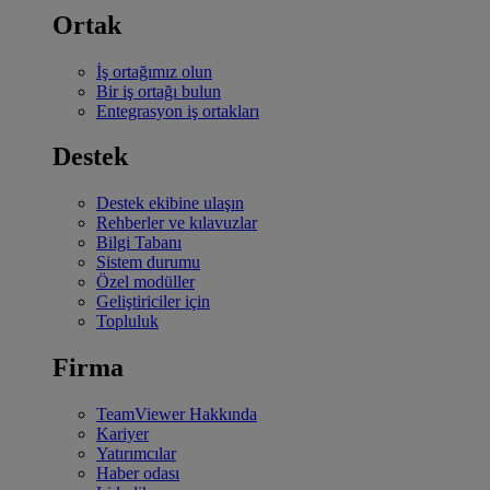
Ortak
İş ortağımız olun
Bir iş ortağı bulun
Entegrasyon iş ortakları
Destek
Destek ekibine ulaşın
Rehberler ve kılavuzlar
Bilgi Tabanı
Sistem durumu
Özel modüller
Geliştiriciler için
Topluluk
Firma
TeamViewer Hakkında
Kariyer
Yatırımcılar
Haber odası