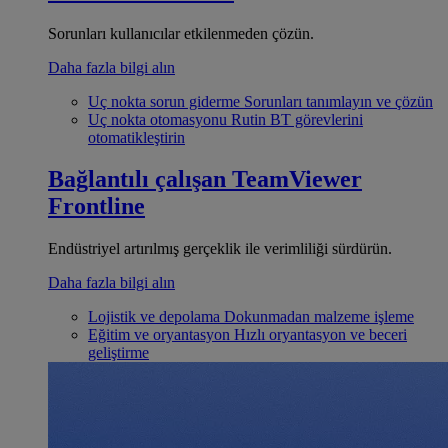
Sorunları kullanıcılar etkilenmeden çözün.
Daha fazla bilgi alın
Uç nokta sorun giderme
Sorunları tanımlayın ve çözün
Uç nokta otomasyonu
Rutin BT görevlerini
otomatikleştirin
Bağlantılı çalışan
TeamViewer
Frontline
Endüstriyel artırılmış gerçeklik ile verimliliği sürdürün.
Daha fazla bilgi alın
Lojistik ve depolama
Dokunmadan malzeme işleme
Eğitim ve oryantasyon
Hızlı oryantasyon ve beceri
geliştirme