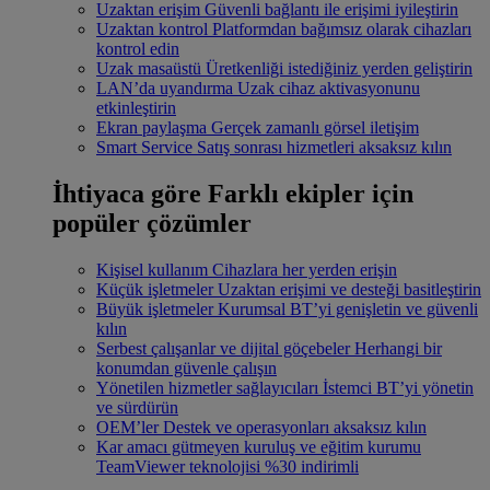
Uzaktan erişim
Güvenli bağlantı ile erişimi iyileştirin
Uzaktan kontrol
Platformdan bağımsız olarak cihazları
kontrol edin
Uzak masaüstü
Üretkenliği istediğiniz yerden geliştirin
LAN’da uyandırma
Uzak cihaz aktivasyonunu
etkinleştirin
Ekran paylaşma
Gerçek zamanlı görsel iletişim
Smart Service
Satış sonrası hizmetleri aksaksız kılın
İhtiyaca göre
Farklı ekipler için
popüler çözümler
Kişisel kullanım
Cihazlara her yerden erişin
Küçük işletmeler
Uzaktan erişimi ve desteği basitleştirin
Büyük işletmeler
Kurumsal BT’yi genişletin ve güvenli
kılın
Serbest çalışanlar ve dijital göçebeler
Herhangi bir
konumdan güvenle çalışın
Yönetilen hizmetler sağlayıcıları
İstemci BT’yi yönetin
ve sürdürün
OEM’ler
Destek ve operasyonları aksaksız kılın
Kar amacı gütmeyen kuruluş ve eğitim kurumu
TeamViewer teknolojisi %30 indirimli