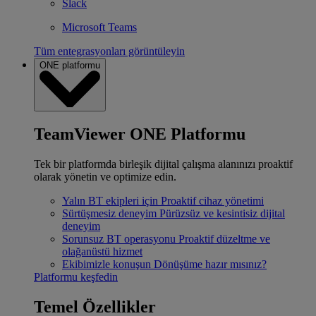
Slack
Microsoft Teams
Tüm entegrasyonları görüntüleyin
ONE platformu
TeamViewer ONE Platformu
Tek bir platformda birleşik dijital çalışma alanınızı proaktif
olarak yönetin ve optimize edin.
Yalın BT ekipleri için
Proaktif cihaz yönetimi
Sürtüşmesiz deneyim
Pürüzsüz ve kesintisiz dijital
deneyim
Sorunsuz BT operasyonu
Proaktif düzeltme ve
olağanüstü hizmet
Ekibimizle konuşun
Dönüşüme hazır mısınız?
Platformu keşfedin
Temel Özellikler