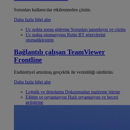
Sorunları kullanıcılar etkilenmeden çözün.
Daha fazla bilgi alın
Uç nokta sorun giderme
Sorunları tanımlayın ve çözün
Uç nokta otomasyonu
Rutin BT görevlerini
otomatikleştirin
Bağlantılı çalışan
TeamViewer
Frontline
Endüstriyel artırılmış gerçeklik ile verimliliği sürdürün.
Daha fazla bilgi alın
Lojistik ve depolama
Dokunmadan malzeme işleme
Eğitim ve oryantasyon
Hızlı oryantasyon ve beceri
geliştirme