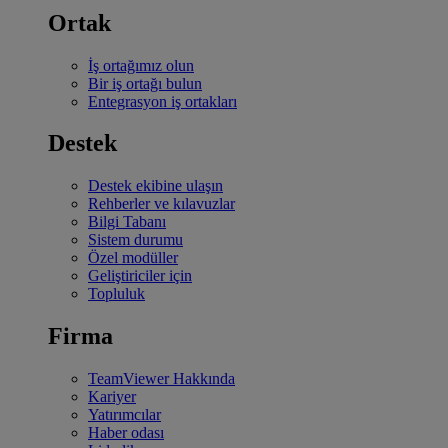
Ortak
İş ortağımız olun
Bir iş ortağı bulun
Entegrasyon iş ortakları
Destek
Destek ekibine ulaşın
Rehberler ve kılavuzlar
Bilgi Tabanı
Sistem durumu
Özel modüller
Geliştiriciler için
Topluluk
Firma
TeamViewer Hakkında
Kariyer
Yatırımcılar
Haber odası