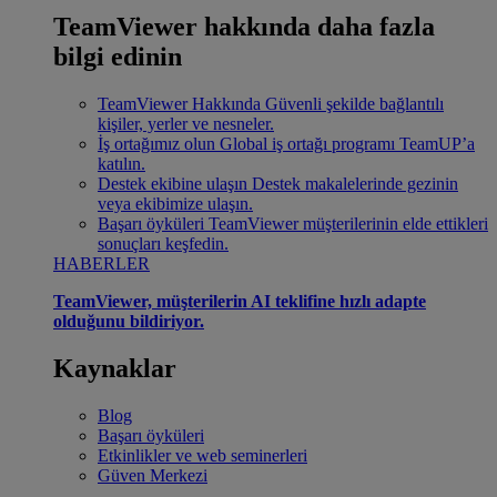
TeamViewer hakkında daha fazla
bilgi edinin
TeamViewer Hakkında
Güvenli şekilde bağlantılı
kişiler, yerler ve nesneler.
İş ortağımız olun
Global iş ortağı programı TeamUP’a
katılın.
Destek ekibine ulaşın
Destek makalelerinde gezinin
veya ekibimize ulaşın.
Başarı öyküleri
TeamViewer müşterilerinin elde ettikleri
sonuçları keşfedin.
HABERLER
TeamViewer, müşterilerin AI teklifine hızlı adapte
olduğunu bildiriyor.
Kaynaklar
Blog
Başarı öyküleri
Etkinlikler ve web seminerleri
Güven Merkezi