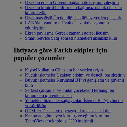
Uzaktan erişim
Güvenli bağlantı ile erişimi iyileştirin
Uzaktan kontrol
Platformdan bağımsız olarak cihazları
kontrol edin
Uzak masaüstü
Üretkenliği istediğiniz yerden geliştirin
LAN’da uyandırma
Uzak cihaz aktivasyonunu
etkinleştirin
Ekran paylaşma
Gerçek zamanlı görsel iletişim
Smart Service
Satış sonrası hizmetleri aksaksız kılın
İhtiyaca göre
Farklı ekipler için
popüler çözümler
Kişisel kullanım
Cihazlara her yerden erişin
Küçük işletmeler
Uzaktan erişimi ve desteği basitleştirin
Büyük işletmeler
Kurumsal BT’yi genişletin ve güvenli
kılın
Serbest çalışanlar ve dijital göçebeler
Herhangi bir
konumdan güvenle çalışın
Yönetilen hizmetler sağlayıcıları
İstemci BT’yi yönetin
ve sürdürün
OEM’ler
Destek ve operasyonları aksaksız kılın
Kar amacı gütmeyen kuruluş ve eğitim kurumu
TeamViewer teknolojisi %30 indirimli