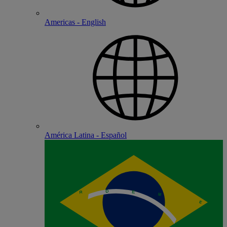
Americas - English
América Latina - Español