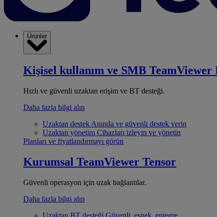
Ürünler
Kişisel kullanım ve SMB
TeamViewer 
Hızlı ve güvenli uzaktan erişim ve BT desteği.
Daha fazla bilgi alın
Uzaktan destek
Anında ve güvenli destek verin
Uzaktan yönetim
Cihazları izleyin ve yönetin
Planları ve fiyatlandırmayı görün
Kurumsal
TeamViewer Tensor
Güvenli operasyon için uzak bağlantılar.
Daha fazla bilgi alın
Uzaktan BT desteği
Güvenli, esnek, entegre