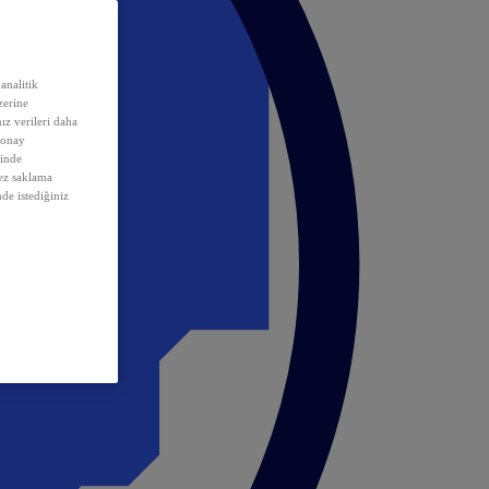
analitik
erine
ız verileri daha
 onay
inde
rez saklama
nde istediğiniz