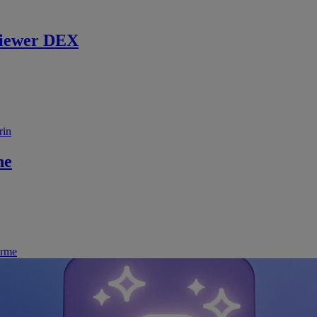
iewer DEX
rin
ne
irme