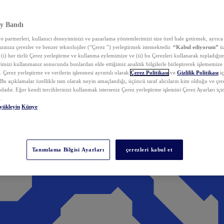
y Bandı
 partnerleri, kullanıcı deneyiminizi ve pazarlama yöntemlerimizi size özel hale getirmek, ayrıca 
zınıza çerezler ve benzer teknolojiler (“Çerez ”) yerleştirmek istemektedir.
“Kabul ediyorum”
üz
 (i) her türlü Çerez yerleştirme ve kullanma eylemimize ve (ii) bu Çerezleri kullanarak topladığım
rimizi kullanmanız sonucunda bunlardan elde ettiğimiz analitik bilgilerle birleştirerek işlememize
 Çerez yerleştirme ve verilerin işlenmesi ayrıntılı olarak
Çerez Politikası
ve
Gizlilik Politikası
iç
. Bu açıklamalar özellikle tam olarak neyin amaçlandığı, üçüncü taraf alıcıların kim olduğu ve çe
dadır. Eğer kendi tercihlerinizi kullanmak isterseniz Çerez yerleştirme işlemini Çerez Ayarları içi
.
yükleyin
Künye
Tanımlama Bilgisi Ayarları
çerezleri kabul et