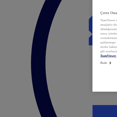
Çerez Ona
TeamViewer ve
amaçlarla ciha
tıkladığınızda
sonra, ürünle
vermektesiniz.
açıklanmıştır
süreler hakkın
gibi uyarlayın
TeamViewer 
Baskı