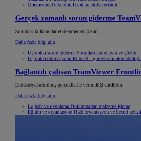
Operasyonel teknoloji
Uzaktan atölye erişimi
Gerçek zamanlı sorun giderme
TeamV
Sorunları kullanıcılar etkilenmeden çözün.
Daha fazla bilgi alın
Uç nokta sorun giderme
Sorunları tanımlayın ve çözün
Uç nokta otomasyonu
Rutin BT görevlerini otomatikleşti
Bağlantılı çalışan
TeamViewer Frontli
Endüstriyel artırılmış gerçeklik ile verimliliği sürdürün.
Daha fazla bilgi alın
Lojistik ve depolama
Dokunmadan malzeme işleme
Eğitim ve oryantasyon
Hızlı oryantasyon ve beceri gelişt