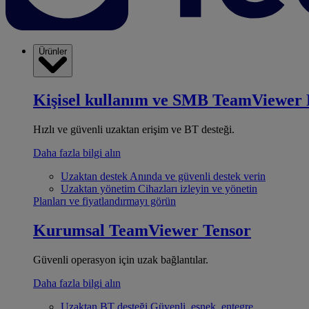
Ürünler
Kişisel kullanım ve SMB
TeamViewer 
Hızlı ve güvenli uzaktan erişim ve BT desteği.
Daha fazla bilgi alın
Uzaktan destek
Anında ve güvenli destek verin
Uzaktan yönetim
Cihazları izleyin ve yönetin
Planları ve fiyatlandırmayı görün
Kurumsal
TeamViewer Tensor
Güvenli operasyon için uzak bağlantılar.
Daha fazla bilgi alın
Uzaktan BT desteği
Güvenli, esnek, entegre