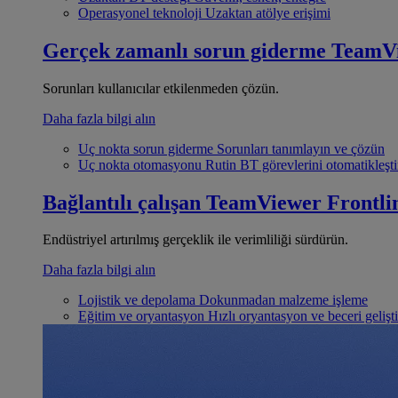
Operasyonel teknoloji
Uzaktan atölye erişimi
Gerçek zamanlı sorun giderme
TeamV
Sorunları kullanıcılar etkilenmeden çözün.
Daha fazla bilgi alın
Uç nokta sorun giderme
Sorunları tanımlayın ve çözün
Uç nokta otomasyonu
Rutin BT görevlerini otomatikleşti
Bağlantılı çalışan
TeamViewer Frontli
Endüstriyel artırılmış gerçeklik ile verimliliği sürdürün.
Daha fazla bilgi alın
Lojistik ve depolama
Dokunmadan malzeme işleme
Eğitim ve oryantasyon
Hızlı oryantasyon ve beceri gelişt