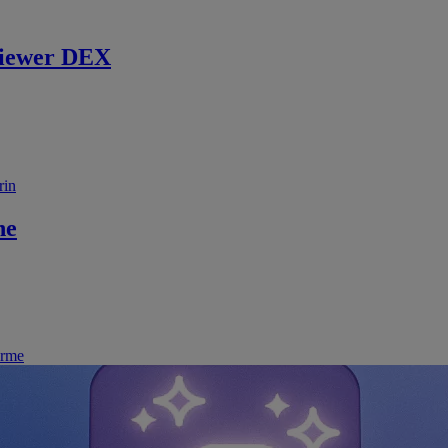
iewer DEX
rin
ne
irme