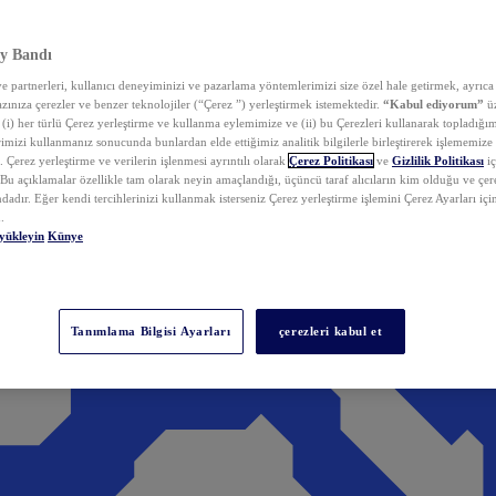
y Bandı
 partnerleri, kullanıcı deneyiminizi ve pazarlama yöntemlerimizi size özel hale getirmek, ayrıca 
zınıza çerezler ve benzer teknolojiler (“Çerez ”) yerleştirmek istemektedir.
“Kabul ediyorum”
üz
 (i) her türlü Çerez yerleştirme ve kullanma eylemimize ve (ii) bu Çerezleri kullanarak topladığım
rimizi kullanmanız sonucunda bunlardan elde ettiğimiz analitik bilgilerle birleştirerek işlememize
 Çerez yerleştirme ve verilerin işlenmesi ayrıntılı olarak
Çerez Politikası
ve
Gizlilik Politikası
iç
. Bu açıklamalar özellikle tam olarak neyin amaçlandığı, üçüncü taraf alıcıların kim olduğu ve çe
dadır. Eğer kendi tercihlerinizi kullanmak isterseniz Çerez yerleştirme işlemini Çerez Ayarları içi
.
yükleyin
Künye
Tanımlama Bilgisi Ayarları
çerezleri kabul et