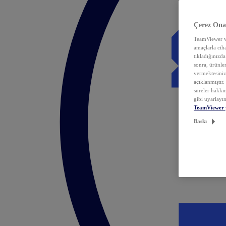
Çerez Ona
TeamViewer ve
amaçlarla ciha
tıkladığınızda
sonra, ürünle
vermektesiniz.
açıklanmıştır
süreler hakkın
gibi uyarlayın
TeamViewer 
Baskı