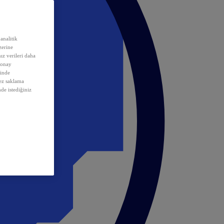
analitik
erine
ız verileri daha
 onay
inde
rez saklama
nde istediğiniz