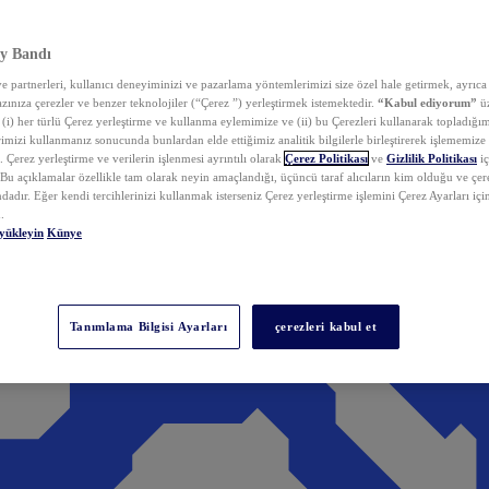
y Bandı
 partnerleri, kullanıcı deneyiminizi ve pazarlama yöntemlerimizi size özel hale getirmek, ayrıca 
zınıza çerezler ve benzer teknolojiler (“Çerez ”) yerleştirmek istemektedir.
“Kabul ediyorum”
üz
 (i) her türlü Çerez yerleştirme ve kullanma eylemimize ve (ii) bu Çerezleri kullanarak topladığım
rimizi kullanmanız sonucunda bunlardan elde ettiğimiz analitik bilgilerle birleştirerek işlememize
 Çerez yerleştirme ve verilerin işlenmesi ayrıntılı olarak
Çerez Politikası
ve
Gizlilik Politikası
iç
. Bu açıklamalar özellikle tam olarak neyin amaçlandığı, üçüncü taraf alıcıların kim olduğu ve çe
dadır. Eğer kendi tercihlerinizi kullanmak isterseniz Çerez yerleştirme işlemini Çerez Ayarları içi
.
yükleyin
Künye
Tanımlama Bilgisi Ayarları
çerezleri kabul et