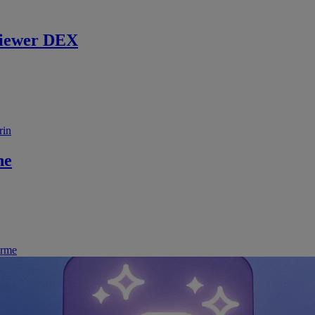
iewer DEX
rin
ne
irme