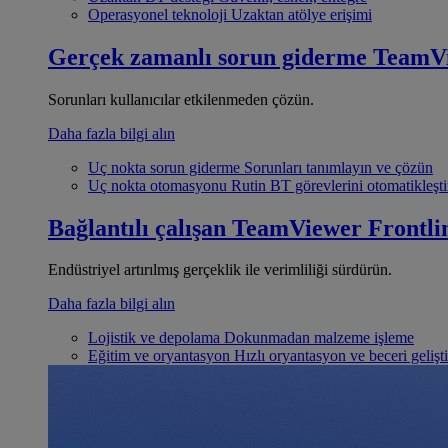
Operasyonel teknoloji
Uzaktan atölye erişimi
Gerçek zamanlı sorun giderme
TeamV
Sorunları kullanıcılar etkilenmeden çözün.
Daha fazla bilgi alın
Uç nokta sorun giderme
Sorunları tanımlayın ve çözün
Uç nokta otomasyonu
Rutin BT görevlerini otomatikleşti
Bağlantılı çalışan
TeamViewer Frontli
Endüstriyel artırılmış gerçeklik ile verimliliği sürdürün.
Daha fazla bilgi alın
Lojistik ve depolama
Dokunmadan malzeme işleme
Eğitim ve oryantasyon
Hızlı oryantasyon ve beceri gelişt