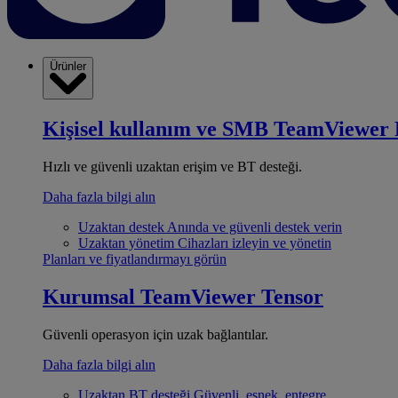
Ürünler
Kişisel kullanım ve SMB
TeamViewer 
Hızlı ve güvenli uzaktan erişim ve BT desteği.
Daha fazla bilgi alın
Uzaktan destek
Anında ve güvenli destek verin
Uzaktan yönetim
Cihazları izleyin ve yönetin
Planları ve fiyatlandırmayı görün
Kurumsal
TeamViewer Tensor
Güvenli operasyon için uzak bağlantılar.
Daha fazla bilgi alın
Uzaktan BT desteği
Güvenli, esnek, entegre