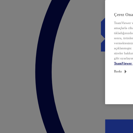
Çerez Ona
TeamViewer ve
amaçlarla ciha
tıkladığınızda
sonra, ürünle
vermektesiniz.
açıklanmıştır
süreler hakkın
gibi uyarlayın
TeamViewer 
Baskı