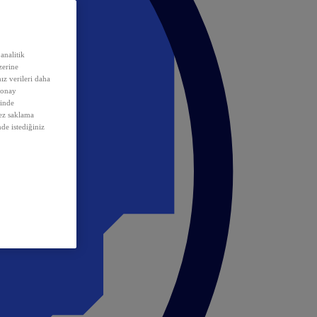
analitik
erine
ız verileri daha
 onay
inde
rez saklama
nde istediğiniz