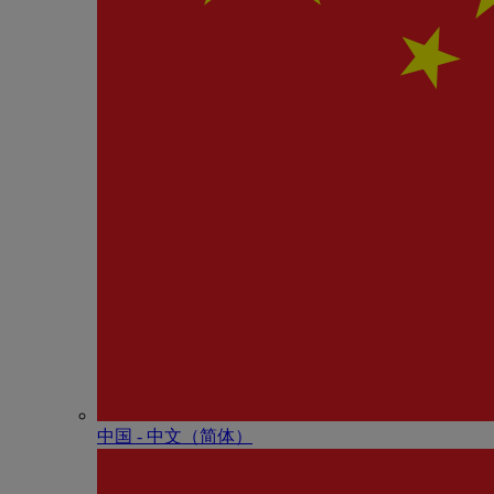
中国 - 中⽂（简体）