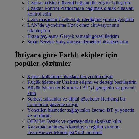
Uzaktan erişim
Güvenli bağlantı ile erişimi iyileştirin
Uzaktan kontrol
Platformdan bağımsız olarak cihazları
kontrol edin
Uzak masaüstü
Üretkenliği istediğiniz yerden geliştirin
LAN’da uyandırma
Uzak cihaz aktivasyonunu
etkinleştirin
Ekran paylaşma
Gerçek zamanlı görsel iletişim
Smart Service
Satış sonrası hizmetleri aksaksız kılın
İhtiyaca göre
Farklı ekipler için
popüler çözümler
Kişisel kullanım
Cihazlara her yerden erişin
Küçük işletmeler
Uzaktan erişimi ve desteği basitleştirin
Büyük işletmeler
Kurumsal BT’yi genişletin ve güvenli
kılın
Serbest çalışanlar ve dijital göçebeler
Herhangi bir
konumdan güvenle çalışın
Yönetilen hizmetler sağlayıcıları
İstemci BT’yi yönetin
ve sürdürün
OEM’ler
Destek ve operasyonları aksaksız kılın
Kar amacı gütmeyen kuruluş ve eğitim kurumu
TeamViewer teknolojisi %30 indirimli