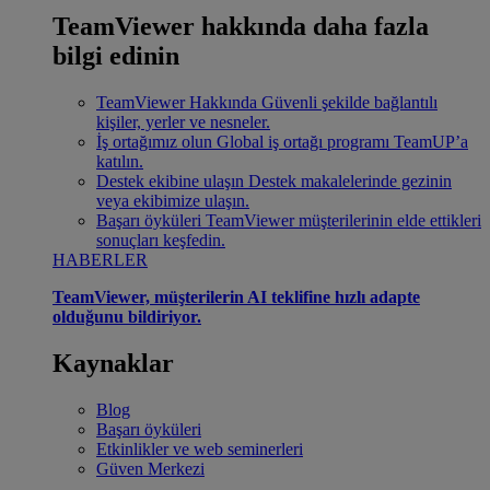
TeamViewer hakkında daha fazla
bilgi edinin
TeamViewer Hakkında
Güvenli şekilde bağlantılı
kişiler, yerler ve nesneler.
İş ortağımız olun
Global iş ortağı programı TeamUP’a
katılın.
Destek ekibine ulaşın
Destek makalelerinde gezinin
veya ekibimize ulaşın.
Başarı öyküleri
TeamViewer müşterilerinin elde ettikleri
sonuçları keşfedin.
HABERLER
TeamViewer, müşterilerin AI teklifine hızlı adapte
olduğunu bildiriyor.
Kaynaklar
Blog
Başarı öyküleri
Etkinlikler ve web seminerleri
Güven Merkezi