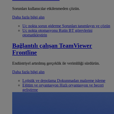
Sorunları kullanıcılar etkilenmeden çözün.
Daha fazla bilgi alın
Uç nokta sorun giderme
Sorunları tanımlayın ve çözün
Uç nokta otomasyonu
Rutin BT görevlerini
otomatikleştirin
Bağlantılı çalışan
TeamViewer
Frontline
Endüstriyel artırılmış gerçeklik ile verimliliği sürdürün.
Daha fazla bilgi alın
Lojistik ve depolama
Dokunmadan malzeme işleme
Eğitim ve oryantasyon
Hızlı oryantasyon ve beceri
geliştirme