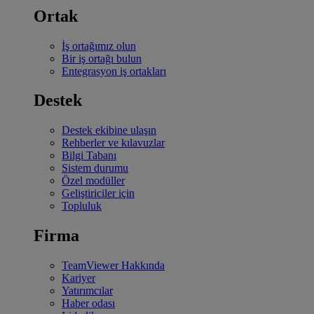
Ortak
İş ortağımız olun
Bir iş ortağı bulun
Entegrasyon iş ortakları
Destek
Destek ekibine ulaşın
Rehberler ve kılavuzlar
Bilgi Tabanı
Sistem durumu
Özel modüller
Geliştiriciler için
Topluluk
Firma
TeamViewer Hakkında
Kariyer
Yatırımcılar
Haber odası