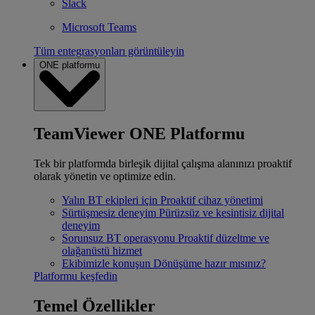
Slack
Microsoft Teams
Tüm entegrasyonları görüntüleyin
ONE platformu
TeamViewer ONE Platformu
Tek bir platformda birleşik dijital çalışma alanınızı proaktif
olarak yönetin ve optimize edin.
Yalın BT ekipleri için
Proaktif cihaz yönetimi
Sürtüşmesiz deneyim
Pürüzsüz ve kesintisiz dijital
deneyim
Sorunsuz BT operasyonu
Proaktif düzeltme ve
olağanüstü hizmet
Ekibimizle konuşun
Dönüşüme hazır mısınız?
Platformu keşfedin
Temel Özellikler