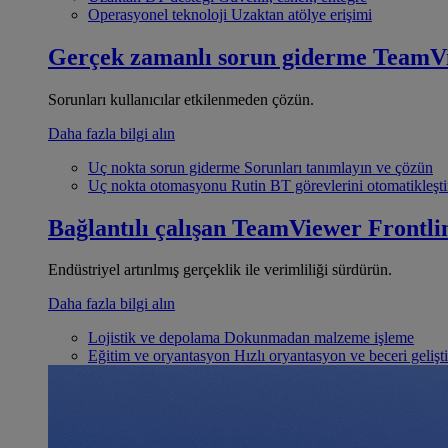
Operasyonel teknoloji
Uzaktan atölye erişimi
Gerçek zamanlı sorun giderme
TeamV
Sorunları kullanıcılar etkilenmeden çözün.
Daha fazla bilgi alın
Uç nokta sorun giderme
Sorunları tanımlayın ve çözün
Uç nokta otomasyonu
Rutin BT görevlerini otomatikleşti
Bağlantılı çalışan
TeamViewer Frontli
Endüstriyel artırılmış gerçeklik ile verimliliği sürdürün.
Daha fazla bilgi alın
Lojistik ve depolama
Dokunmadan malzeme işleme
Eğitim ve oryantasyon
Hızlı oryantasyon ve beceri gelişt