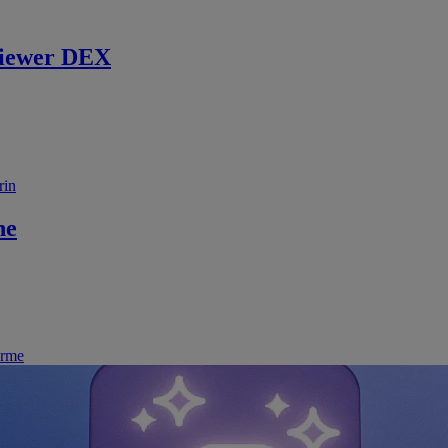
iewer DEX
rin
ne
irme