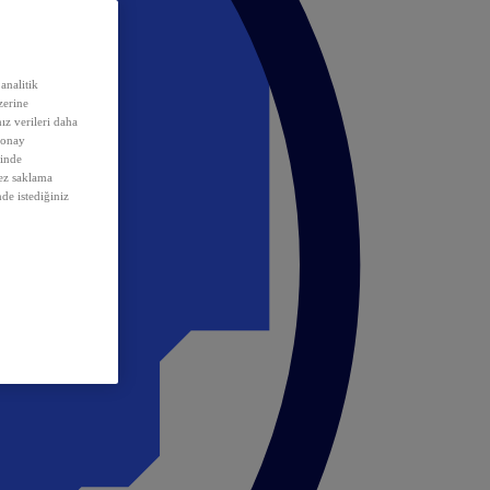
analitik
erine
ız verileri daha
 onay
inde
rez saklama
nde istediğiniz