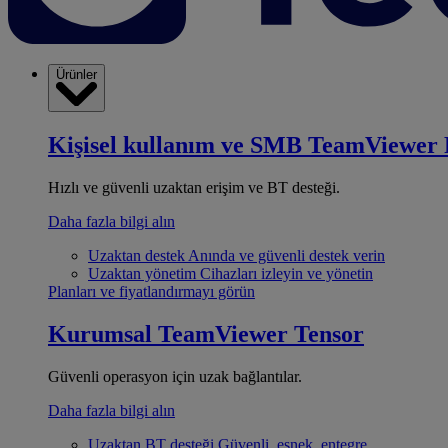
Ürünler
Kişisel kullanım ve SMB
TeamViewer 
Hızlı ve güvenli uzaktan erişim ve BT desteği.
Daha fazla bilgi alın
Uzaktan destek
Anında ve güvenli destek verin
Uzaktan yönetim
Cihazları izleyin ve yönetin
Planları ve fiyatlandırmayı görün
Kurumsal
TeamViewer Tensor
Güvenli operasyon için uzak bağlantılar.
Daha fazla bilgi alın
Uzaktan BT desteği
Güvenli, esnek, entegre