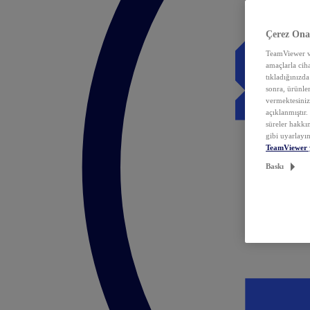
Çerez Ona
TeamViewer ve
amaçlarla ciha
tıkladığınızda
sonra, ürünle
vermektesiniz.
açıklanmıştır
süreler hakkın
gibi uyarlayın
TeamViewer 
Baskı