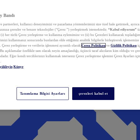
y Bandı
 partnerleri, kullanıcı deneyiminizi ve pazarlama yöntemlerimizi size özel hale getirmek, ayrıca 
zınıza çerezler ve benzer teknolojiler (“Çerez ”) yerleştirmek istemektedir.
“Kabul ediyorum”
üz
 (i) her türlü Çerez yerleştirme ve kullanma eylemimize ve (ii) bu Çerezleri kullanarak topladığım
rimizi kullanmanız sonucunda bunlardan elde ettiğimiz analitik bilgilerle birleştirerek işlememize
 Çerez yerleştirme ve verilerin işlenmesi ayrıntılı olarak
Çerez Politikası
ve
Gizlilik Politikası
iç
. Bu açıklamalar özellikle tam olarak neyin amaçlandığı, üçüncü taraf alıcıların kim olduğu ve çe
dadır. Eğer kendi tercihlerinizi kullanmak isterseniz Çerez yerleştirme işlemini Çerez Ayarları içi
.
yükleyin
Künye
Tanımlama Bilgisi Ayarları
çerezleri kabul et