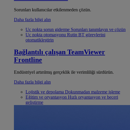
Sorunları kullanıcılar etkilenmeden çözün.
Daha fazla bilgi alın
Uç nokta sorun giderme
Sorunları tanımlayın ve çözün
Uç nokta otomasyonu
Rutin BT görevlerini
otomatikleştirin
Bağlantılı çalışan
TeamViewer
Frontline
Endüstriyel artırılmış gerçeklik ile verimliliği sürdürün.
Daha fazla bilgi alın
Lojistik ve depolama
Dokunmadan malzeme işleme
Eğitim ve oryantasyon
Hızlı oryantasyon ve beceri
geliştirme