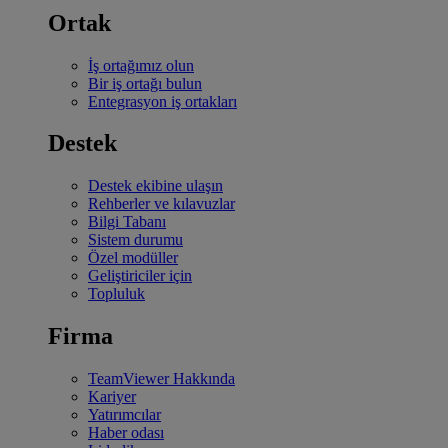
Ortak
İş ortağımız olun
Bir iş ortağı bulun
Entegrasyon iş ortakları
Destek
Destek ekibine ulaşın
Rehberler ve kılavuzlar
Bilgi Tabanı
Sistem durumu
Özel modüller
Geliştiriciler için
Topluluk
Firma
TeamViewer Hakkında
Kariyer
Yatırımcılar
Haber odası