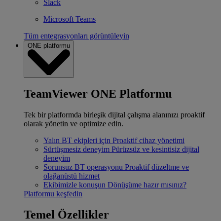
Slack
Microsoft Teams
Tüm entegrasyonları görüntüleyin
ONE platformu
TeamViewer ONE Platformu
Tek bir platformda birleşik dijital çalışma alanınızı proaktif
olarak yönetin ve optimize edin.
Yalın BT ekipleri için
Proaktif cihaz yönetimi
Sürtüşmesiz deneyim
Pürüzsüz ve kesintisiz dijital
deneyim
Sorunsuz BT operasyonu
Proaktif düzeltme ve
olağanüstü hizmet
Ekibimizle konuşun
Dönüşüme hazır mısınız?
Platformu keşfedin
Temel Özellikler