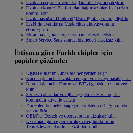
Uzaktan erişim
Güvenli bağlantı ile erişimi iyileştirin
Uzaktan kontrol
Platformdan bağımsız olarak cihazları
kontrol edin
Uzak masaüstü
Üretkenliği istediğiniz yerden geliştirin
LAN’da uyandırma
Uzak cihaz aktivasyonunu
etkinleştirin
Ekran paylaşma
Gerçek zamanlı görsel iletişim
Smart Service
Satış sonrası hizmetleri aksaksız kılın
İhtiyaca göre
Farklı ekipler için
popüler çözümler
Kişisel kullanım
Cihazlara her yerden erişin
Küçük işletmeler
Uzaktan erişimi ve desteği basitleştirin
Büyük işletmeler
Kurumsal BT’yi genişletin ve güvenli
kılın
Serbest çalışanlar ve dijital göçebeler
Herhangi bir
konumdan güvenle çalışın
Yönetilen hizmetler sağlayıcıları
İstemci BT’yi yönetin
ve sürdürün
OEM’ler
Destek ve operasyonları aksaksız kılın
Kar amacı gütmeyen kuruluş ve eğitim kurumu
TeamViewer teknolojisi %30 indirimli