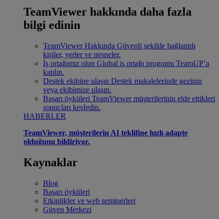
TeamViewer hakkında daha fazla
bilgi edinin
TeamViewer Hakkında
Güvenli şekilde bağlantılı
kişiler, yerler ve nesneler.
İş ortağımız olun
Global iş ortağı programı TeamUP’a
katılın.
Destek ekibine ulaşın
Destek makalelerinde gezinin
veya ekibimize ulaşın.
Başarı öyküleri
TeamViewer müşterilerinin elde ettikleri
sonuçları keşfedin.
HABERLER
TeamViewer, müşterilerin AI teklifine hızlı adapte
olduğunu bildiriyor.
Kaynaklar
Blog
Başarı öyküleri
Etkinlikler ve web seminerleri
Güven Merkezi