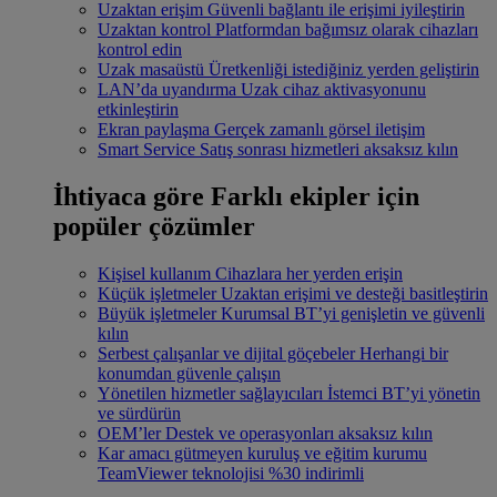
Uzaktan erişim
Güvenli bağlantı ile erişimi iyileştirin
Uzaktan kontrol
Platformdan bağımsız olarak cihazları
kontrol edin
Uzak masaüstü
Üretkenliği istediğiniz yerden geliştirin
LAN’da uyandırma
Uzak cihaz aktivasyonunu
etkinleştirin
Ekran paylaşma
Gerçek zamanlı görsel iletişim
Smart Service
Satış sonrası hizmetleri aksaksız kılın
İhtiyaca göre
Farklı ekipler için
popüler çözümler
Kişisel kullanım
Cihazlara her yerden erişin
Küçük işletmeler
Uzaktan erişimi ve desteği basitleştirin
Büyük işletmeler
Kurumsal BT’yi genişletin ve güvenli
kılın
Serbest çalışanlar ve dijital göçebeler
Herhangi bir
konumdan güvenle çalışın
Yönetilen hizmetler sağlayıcıları
İstemci BT’yi yönetin
ve sürdürün
OEM’ler
Destek ve operasyonları aksaksız kılın
Kar amacı gütmeyen kuruluş ve eğitim kurumu
TeamViewer teknolojisi %30 indirimli