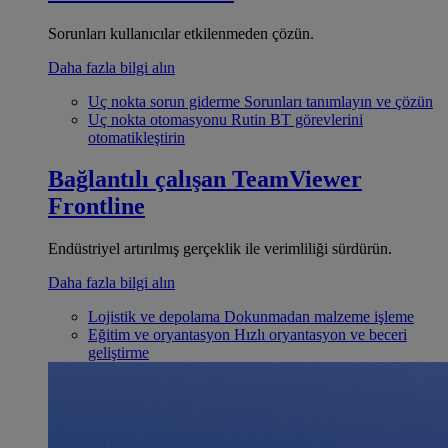
Sorunları kullanıcılar etkilenmeden çözün.
Daha fazla bilgi alın
Uç nokta sorun giderme
Sorunları tanımlayın ve çözün
Uç nokta otomasyonu
Rutin BT görevlerini
otomatikleştirin
Bağlantılı çalışan
TeamViewer
Frontline
Endüstriyel artırılmış gerçeklik ile verimliliği sürdürün.
Daha fazla bilgi alın
Lojistik ve depolama
Dokunmadan malzeme işleme
Eğitim ve oryantasyon
Hızlı oryantasyon ve beceri
geliştirme