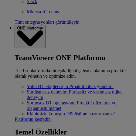
Slack
Microsoft Teams
Tüm entegrasyonları görüntüleyin
ONE platformu
TeamViewer ONE Platformu
Tek bir platformda birleşik dijital çalışma alanınızı proaktif
olarak yönetin ve optimize edin.
Yalın BT ekipleri için
Proaktif cihaz yönetimi
Sürtüşmesiz deneyim
Pürüzsüz ve kesintisiz dijital
deneyim
Sorunsuz BT operasyonu
Proaktif düzeltme ve
olağanüstü hizmet
Ekibimizle konuşun
Dönüşüme hazır mısınız?
Platformu keşfedin
Temel Özellikler