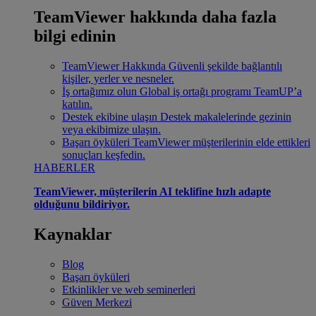
TeamViewer hakkında daha fazla
bilgi edinin
TeamViewer Hakkında
Güvenli şekilde bağlantılı
kişiler, yerler ve nesneler.
İş ortağımız olun
Global iş ortağı programı TeamUP’a
katılın.
Destek ekibine ulaşın
Destek makalelerinde gezinin
veya ekibimize ulaşın.
Başarı öyküleri
TeamViewer müşterilerinin elde ettikleri
sonuçları keşfedin.
HABERLER
TeamViewer, müşterilerin AI teklifine hızlı adapte
olduğunu bildiriyor.
Kaynaklar
Blog
Başarı öyküleri
Etkinlikler ve web seminerleri
Güven Merkezi