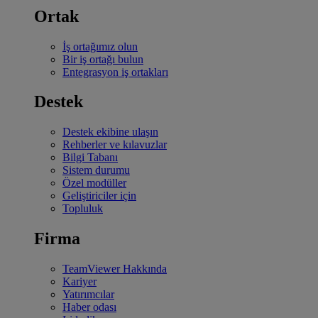
Ortak
İş ortağımız olun
Bir iş ortağı bulun
Entegrasyon iş ortakları
Destek
Destek ekibine ulaşın
Rehberler ve kılavuzlar
Bilgi Tabanı
Sistem durumu
Özel modüller
Geliştiriciler için
Topluluk
Firma
TeamViewer Hakkında
Kariyer
Yatırımcılar
Haber odası