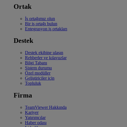
Ortak
İş ortağımız olun
Bir iş ortağı bulun
Entegrasyon iş ortakları
Destek
Destek ekibine ulaşın
Rehberler ve kılavuzlar
Bilgi Tabanı
Sistem durumu
Özel modüller
Geliştiriciler için
Topluluk
Firma
TeamViewer Hakkında
Kariyer
Yatırımcılar
Haber odası