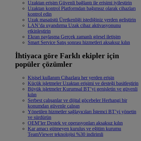
Uzaktan erişim
Güvenli bağlantı ile erişimi iyileştirin
Uzaktan kontrol
Platformdan bağımsız olarak cihazları
kontrol edin
Uzak masaüstü
Üretkenliği istediğiniz yerden geliştirin
LAN’da uyandırma
Uzak cihaz aktivasyonunu
etkinleştirin
Ekran paylaşma
Gerçek zamanlı görsel iletişim
Smart Service
Satış sonrası hizmetleri aksaksız kılın
İhtiyaca göre
Farklı ekipler için
popüler çözümler
Kişisel kullanım
Cihazlara her yerden erişin
Küçük işletmeler
Uzaktan erişimi ve desteği basitleştirin
Büyük işletmeler
Kurumsal BT’yi genişletin ve güvenli
kılın
Serbest çalışanlar ve dijital göçebeler
Herhangi bir
konumdan güvenle çalışın
Yönetilen hizmetler sağlayıcıları
İstemci BT’yi yönetin
ve sürdürün
OEM’ler
Destek ve operasyonları aksaksız kılın
Kar amacı gütmeyen kuruluş ve eğitim kurumu
TeamViewer teknolojisi %30 indirimli