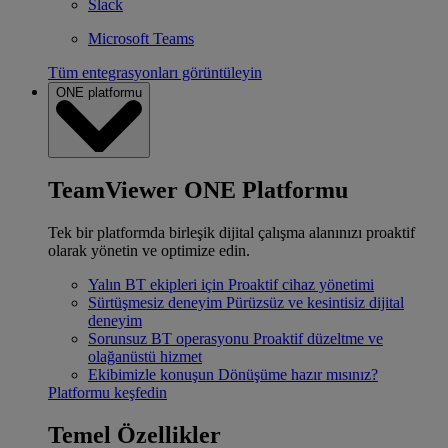
Slack
Microsoft Teams
Tüm entegrasyonları görüntüleyin
ONE platformu
TeamViewer ONE Platformu
Tek bir platformda birleşik dijital çalışma alanınızı proaktif
olarak yönetin ve optimize edin.
Yalın BT ekipleri için
Proaktif cihaz yönetimi
Sürtüşmesiz deneyim
Pürüzsüz ve kesintisiz dijital
deneyim
Sorunsuz BT operasyonu
Proaktif düzeltme ve
olağanüstü hizmet
Ekibimizle konuşun
Dönüşüme hazır mısınız?
Platformu keşfedin
Temel Özellikler