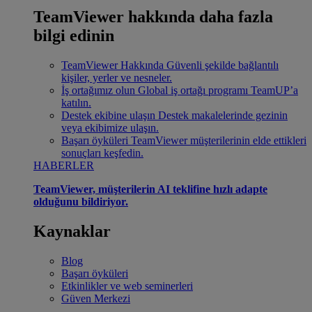
TeamViewer hakkında daha fazla
bilgi edinin
TeamViewer Hakkında
Güvenli şekilde bağlantılı
kişiler, yerler ve nesneler.
İş ortağımız olun
Global iş ortağı programı TeamUP’a
katılın.
Destek ekibine ulaşın
Destek makalelerinde gezinin
veya ekibimize ulaşın.
Başarı öyküleri
TeamViewer müşterilerinin elde ettikleri
sonuçları keşfedin.
HABERLER
TeamViewer, müşterilerin AI teklifine hızlı adapte
olduğunu bildiriyor.
Kaynaklar
Blog
Başarı öyküleri
Etkinlikler ve web seminerleri
Güven Merkezi