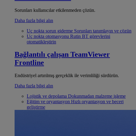
Sorunları kullanıcılar etkilenmeden çözün.
Daha fazla bilgi alın
Uç nokta sorun giderme
Sorunları tanımlayın ve çözün
Uç nokta otomasyonu
Rutin BT görevlerini
otomatikleştirin
Bağlantılı çalışan
TeamViewer
Frontline
Endüstriyel artırılmış gerçeklik ile verimliliği sürdürün.
Daha fazla bilgi alın
Lojistik ve depolama
Dokunmadan malzeme işleme
Eğitim ve oryantasyon
Hızlı oryantasyon ve beceri
geliştirme