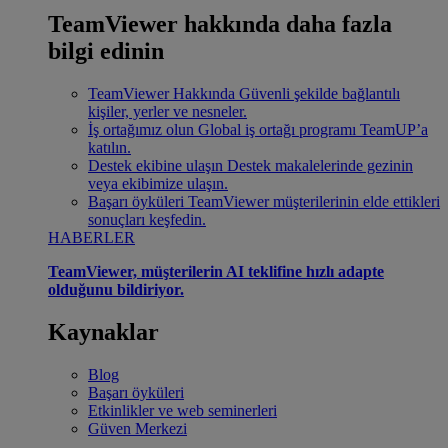
TeamViewer hakkında daha fazla
bilgi edinin
TeamViewer Hakkında
Güvenli şekilde bağlantılı
kişiler, yerler ve nesneler.
İş ortağımız olun
Global iş ortağı programı TeamUP’a
katılın.
Destek ekibine ulaşın
Destek makalelerinde gezinin
veya ekibimize ulaşın.
Başarı öyküleri
TeamViewer müşterilerinin elde ettikleri
sonuçları keşfedin.
HABERLER
TeamViewer, müşterilerin AI teklifine hızlı adapte
olduğunu bildiriyor.
Kaynaklar
Blog
Başarı öyküleri
Etkinlikler ve web seminerleri
Güven Merkezi