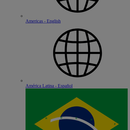
Americas - English
América Latina - Español