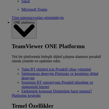
Slack
Microsoft Teams
Tüm entegrasyonları görüntüleyin
ONE platformu
TeamViewer ONE Platformu
Tek bir platformda birleşik dijital çalışma alanınızı proaktif
olarak yönetin ve optimize edin.
Yalın BT ekipleri için
Proaktif cihaz yönetimi
Sürtüşmesiz deneyim
Pürüzsüz ve kesintisiz dijital
deneyim
Sorunsuz BT operasyonu
Proaktif düzeltme ve
olağanüstü hizmet
Ekibimizle konuşun
Dönüşüme hazır mısınız?
Platformu keşfedin
Temel Özellikler