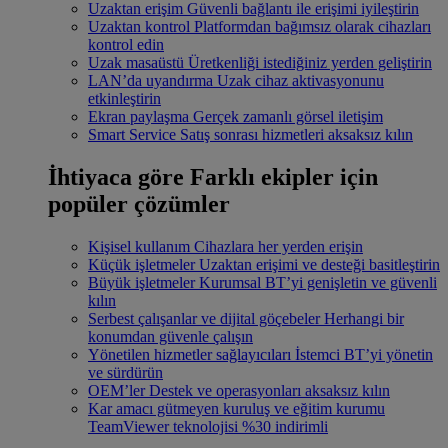
Uzaktan erişim
Güvenli bağlantı ile erişimi iyileştirin
Uzaktan kontrol
Platformdan bağımsız olarak cihazları
kontrol edin
Uzak masaüstü
Üretkenliği istediğiniz yerden geliştirin
LAN’da uyandırma
Uzak cihaz aktivasyonunu
etkinleştirin
Ekran paylaşma
Gerçek zamanlı görsel iletişim
Smart Service
Satış sonrası hizmetleri aksaksız kılın
İhtiyaca göre
Farklı ekipler için
popüler çözümler
Kişisel kullanım
Cihazlara her yerden erişin
Küçük işletmeler
Uzaktan erişimi ve desteği basitleştirin
Büyük işletmeler
Kurumsal BT’yi genişletin ve güvenli
kılın
Serbest çalışanlar ve dijital göçebeler
Herhangi bir
konumdan güvenle çalışın
Yönetilen hizmetler sağlayıcıları
İstemci BT’yi yönetin
ve sürdürün
OEM’ler
Destek ve operasyonları aksaksız kılın
Kar amacı gütmeyen kuruluş ve eğitim kurumu
TeamViewer teknolojisi %30 indirimli