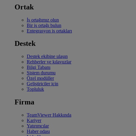
Ortak
İş ortağımız olun
Bir iş ortağı bulun
Entegrasyon iş ortakları
Destek
Destek ekibine ulaşın
Rehberler ve kılavuzlar
Bilgi Tabanı
Sistem durumu
Özel modüller
Geliştiriciler için
Topluluk
Firma
TeamViewer Hakkında
Kariyer
Yatırımcılar
Haber odası