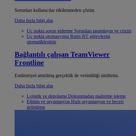
Sorunları kullanıcılar etkilenmeden çözün.
Daha fazla bilgi alın
Uç nokta sorun giderme
Sorunları tanımlayın ve çözün
Uç nokta otomasyonu
Rutin BT görevlerini
otomatikleştirin
Bağlantılı çalışan
TeamViewer
Frontline
Endüstriyel artırılmış gerçeklik ile verimliliği sürdürün.
Daha fazla bilgi alın
Lojistik ve depolama
Dokunmadan malzeme işleme
Eğitim ve oryantasyon
Hızlı oryantasyon ve beceri
geliştirme