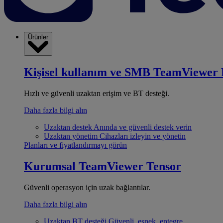
Ürünler
Kişisel kullanım ve SMB
TeamViewer 
Hızlı ve güvenli uzaktan erişim ve BT desteği.
Daha fazla bilgi alın
Uzaktan destek
Anında ve güvenli destek verin
Uzaktan yönetim
Cihazları izleyin ve yönetin
Planları ve fiyatlandırmayı görün
Kurumsal
TeamViewer Tensor
Güvenli operasyon için uzak bağlantılar.
Daha fazla bilgi alın
Uzaktan BT desteği
Güvenli, esnek, entegre