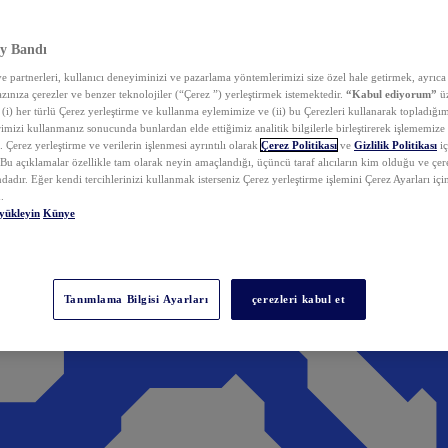
y Bandı
 partnerleri, kullanıcı deneyiminizi ve pazarlama yöntemlerimizi size özel hale getirmek, ayrıca 
zınıza çerezler ve benzer teknolojiler (“Çerez ”) yerleştirmek istemektedir.
“Kabul ediyorum”
üz
 (i) her türlü Çerez yerleştirme ve kullanma eylemimize ve (ii) bu Çerezleri kullanarak topladığım
rimizi kullanmanız sonucunda bunlardan elde ettiğimiz analitik bilgilerle birleştirerek işlememize
 Çerez yerleştirme ve verilerin işlenmesi ayrıntılı olarak
Çerez Politikası
ve
Gizlilik Politikası
iç
. Bu açıklamalar özellikle tam olarak neyin amaçlandığı, üçüncü taraf alıcıların kim olduğu ve çe
dadır. Eğer kendi tercihlerinizi kullanmak isterseniz Çerez yerleştirme işlemini Çerez Ayarları içi
.
yükleyin
Künye
Tanımlama Bilgisi Ayarları
çerezleri kabul et