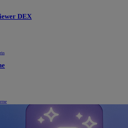
iewer DEX
rin
ne
irme