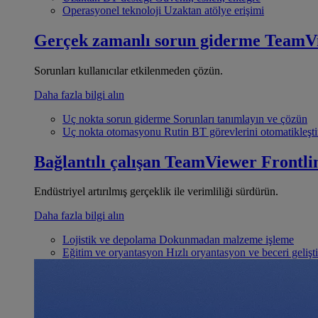
Operasyonel teknoloji
Uzaktan atölye erişimi
Gerçek zamanlı sorun giderme
TeamV
Sorunları kullanıcılar etkilenmeden çözün.
Daha fazla bilgi alın
Uç nokta sorun giderme
Sorunları tanımlayın ve çözün
Uç nokta otomasyonu
Rutin BT görevlerini otomatikleşti
Bağlantılı çalışan
TeamViewer Frontli
Endüstriyel artırılmış gerçeklik ile verimliliği sürdürün.
Daha fazla bilgi alın
Lojistik ve depolama
Dokunmadan malzeme işleme
Eğitim ve oryantasyon
Hızlı oryantasyon ve beceri gelişt