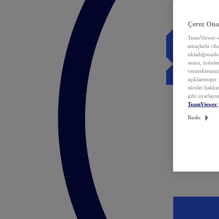
Çerez Ona
TeamViewer ve
amaçlarla ciha
tıkladığınızda
sonra, ürünle
vermektesiniz.
açıklanmıştır
süreler hakkın
gibi uyarlayın
TeamViewer 
Baskı