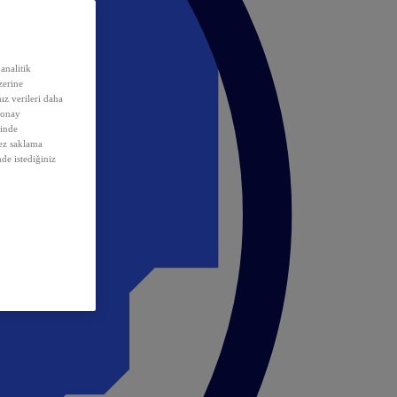
analitik
erine
ız verileri daha
 onay
inde
rez saklama
nde istediğiniz