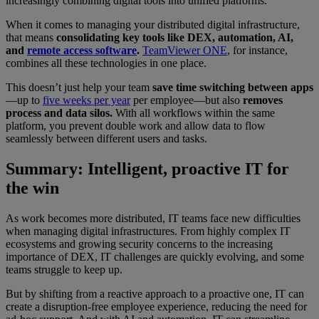
increasingly combining digital tools into unified platforms.
When it comes to managing your distributed digital infrastructure,
that means
consolidating key tools like DEX, automation, AI,
and
remote access software
.
TeamViewer ONE
, for instance,
combines all these technologies in one place.
This doesn’t just help your team
save time switching between apps
—up to
five weeks per year
per employee—but also
removes
process and data silos.
With all workflows within the same
platform, you prevent double work and allow data to flow
seamlessly between different users and tasks.
Summary: Intelligent, proactive IT for
the win
As work becomes more distributed, IT teams face new difficulties
when managing digital infrastructures. From highly complex IT
ecosystems and growing security concerns to the increasing
importance of DEX, IT challenges are quickly evolving, and some
teams struggle to keep up.
But by shifting from a reactive approach to a proactive one, IT can
create a disruption-free employee experience, reducing the need for