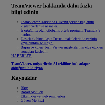
TeamViewer hakkında daha fazla
bilgi edinin
TeamViewer Hakkında
Güvenli şekilde bağlantılı
kişiler, yerler ve nesneler.
İş ortağımız olun
Global iş ortağı programı TeamUP’a
katılın.
Destek ekibine ulaşın
Destek makalelerinde gezinin
veya ekibimize ulaşın.
Başarı öyküleri
TeamViewer müşterilerinin elde ettikleri
sonuçları keşfedin.
HABERLER
TeamViewer, müşterilerin AI teklifine hızlı adapte
olduğunu bildiriyor.
Kaynaklar
Blog
Başarı öyküleri
Etkinlikler ve web seminerleri
Güven Merkezi