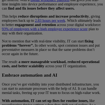
time insights into device performance and employee experience, you
can
find and fix issues before they affect users.
This helps
reduce disruptions and increase productivity
, giving
employees back up to
2.83 hours per week
. Which ultimately leads
to better
engagement and retention
across your digital workforce:
93% of employees with a high employee experience score
plan to
stay with their organization.
Not to mention that with real-time visibility, IT can start
fixing
problems “forever”.
In other words, spot common issues and put
preventative measures in place so that the same problems don’t
occur again in the future.
The result:
a more manageable workload, reduced operational
costs, and better scalability
across your IT organization.
Embrace automation and AI
Once you’ve got visibility into your distributed infrastructure, you
can start to automate processes with the help of AI. It can handle
menial tasks, freeing up your IT team to focus on high-value work.
With automation, IT can set up fixes for routine issues,
like
reconfiguring device settings when they drift out of policy. As a