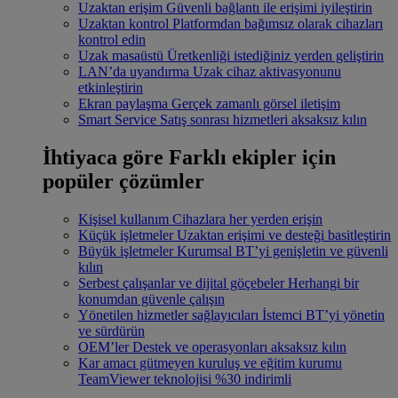
Uzaktan erişim
Güvenli bağlantı ile erişimi iyileştirin
Uzaktan kontrol
Platformdan bağımsız olarak cihazları
kontrol edin
Uzak masaüstü
Üretkenliği istediğiniz yerden geliştirin
LAN’da uyandırma
Uzak cihaz aktivasyonunu
etkinleştirin
Ekran paylaşma
Gerçek zamanlı görsel iletişim
Smart Service
Satış sonrası hizmetleri aksaksız kılın
İhtiyaca göre
Farklı ekipler için
popüler çözümler
Kişisel kullanım
Cihazlara her yerden erişin
Küçük işletmeler
Uzaktan erişimi ve desteği basitleştirin
Büyük işletmeler
Kurumsal BT’yi genişletin ve güvenli
kılın
Serbest çalışanlar ve dijital göçebeler
Herhangi bir
konumdan güvenle çalışın
Yönetilen hizmetler sağlayıcıları
İstemci BT’yi yönetin
ve sürdürün
OEM’ler
Destek ve operasyonları aksaksız kılın
Kar amacı gütmeyen kuruluş ve eğitim kurumu
TeamViewer teknolojisi %30 indirimli