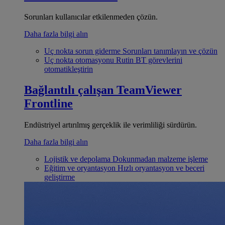
Sorunları kullanıcılar etkilenmeden çözün.
Daha fazla bilgi alın
Uç nokta sorun giderme
Sorunları tanımlayın ve çözün
Uç nokta otomasyonu
Rutin BT görevlerini
otomatikleştirin
Bağlantılı çalışan
TeamViewer
Frontline
Endüstriyel artırılmış gerçeklik ile verimliliği sürdürün.
Daha fazla bilgi alın
Lojistik ve depolama
Dokunmadan malzeme işleme
Eğitim ve oryantasyon
Hızlı oryantasyon ve beceri
geliştirme