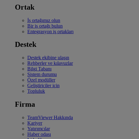
Ortak
İş ortağımız olun
Bir iş ortağı bulun
Entegrasyon iş ortakları
Destek
Destek ekibine ulaşın
Rehberler ve kılavuzlar
Bilgi Tabanı
Sistem durumu
Özel modüller
Geliştiriciler için
Topluluk
Firma
TeamViewer Hakkında
Kariyer
Yatırımcılar
Haber odası