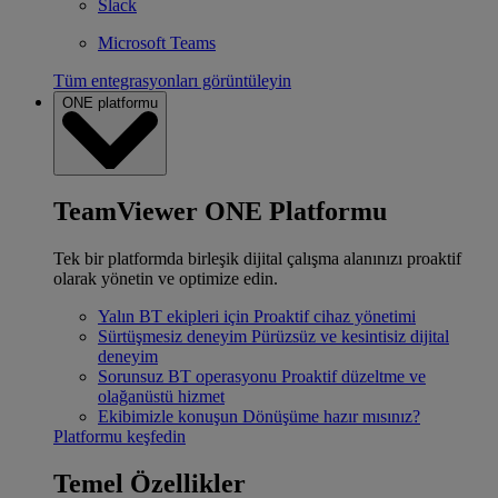
Slack
Microsoft Teams
Tüm entegrasyonları görüntüleyin
ONE platformu
TeamViewer ONE Platformu
Tek bir platformda birleşik dijital çalışma alanınızı proaktif
olarak yönetin ve optimize edin.
Yalın BT ekipleri için
Proaktif cihaz yönetimi
Sürtüşmesiz deneyim
Pürüzsüz ve kesintisiz dijital
deneyim
Sorunsuz BT operasyonu
Proaktif düzeltme ve
olağanüstü hizmet
Ekibimizle konuşun
Dönüşüme hazır mısınız?
Platformu keşfedin
Temel Özellikler